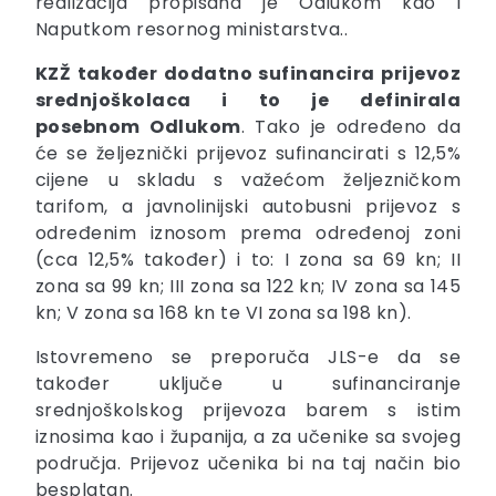
realizacija propisana je Odlukom kao i
Naputkom resornog ministarstva..
KZŽ također dodatno sufinancira prijevoz
srednjoškolaca i to je definirala
posebnom Odlukom
. Tako je određeno da
će se željeznički prijevoz sufinancirati s 12,5%
cijene u skladu s važećom željezničkom
tarifom, a javnolinijski autobusni prijevoz s
određenim iznosom prema određenoj zoni
(cca 12,5% također) i to: I zona sa 69 kn; II
zona sa 99 kn; III zona sa 122 kn; IV zona sa 145
kn; V zona sa 168 kn te VI zona sa 198 kn).
Istovremeno se preporuča JLS-e da se
također uključe u sufinanciranje
srednjoškolskog prijevoza barem s istim
iznosima kao i županija, a za učenike sa svojeg
područja. Prijevoz učenika bi na taj način bio
besplatan.