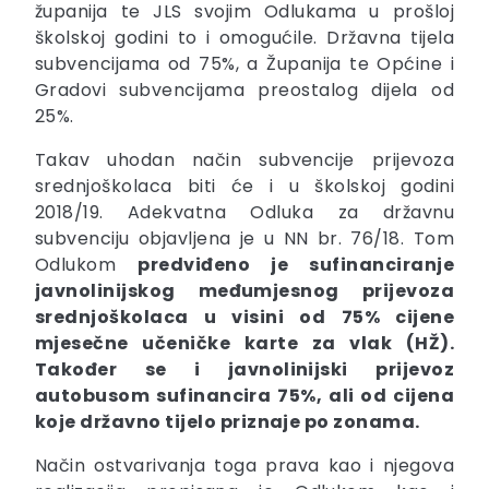
županija te JLS svojim Odlukama u prošloj
školskoj godini to i omogućile. Državna tijela
subvencijama od 75%, a Županija te Općine i
Gradovi subvencijama preostalog dijela od
25%.
Takav uhodan način subvencije prijevoza
srednjoškolaca biti će i u školskoj godini
2018/19. Adekvatna Odluka za državnu
subvenciju objavljena je u NN br. 76/18. Tom
Odlukom
predviđeno je sufinanciranje
javnolinijskog međumjesnog prijevoza
srednjoškolaca u visini od 75% cijene
mjesečne učeničke karte za vlak (HŽ).
Također se i javnolinijski prijevoz
autobusom sufinancira 75%, ali od cijena
koje državno tijelo priznaje po zonama.
Način ostvarivanja toga prava kao i njegova