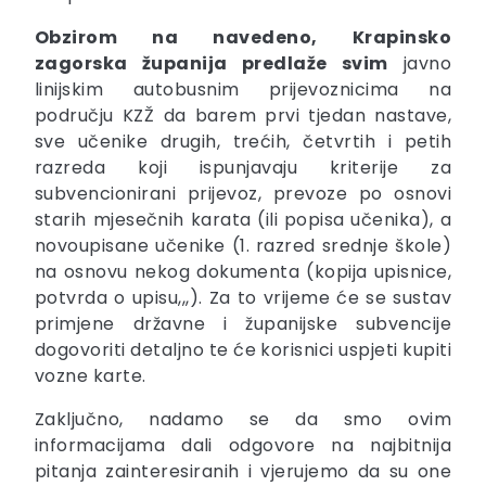
Obzirom na navedeno, Krapinsko
zagorska županija predlaže svim
javno
linijskim autobusnim prijevoznicima na
području KZŽ da barem prvi tjedan nastave,
sve učenike drugih, trećih, četvrtih i petih
razreda koji ispunjavaju kriterije za
subvencionirani prijevoz, prevoze po osnovi
starih mjesečnih karata (ili popisa učenika), a
novoupisane učenike (1. razred srednje škole)
na osnovu nekog dokumenta (kopija upisnice,
potvrda o upisu,,,). Za to vrijeme će se sustav
primjene državne i županijske subvencije
dogovoriti detaljno te će korisnici uspjeti kupiti
vozne karte.
Zaključno, nadamo se da smo ovim
informacijama dali odgovore na najbitnija
pitanja zainteresiranih i vjerujemo da su one