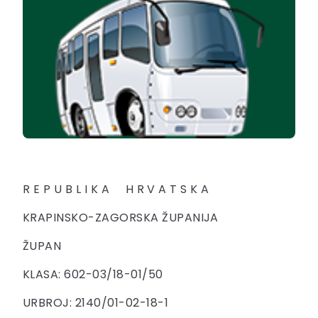
R E P U B L I K A H R V A T S K A
KRAPINSKO-ZAGORSKA ŽUPANIJA
ŽUPAN
KLASA: 602-03/18-01/50
URBROJ: 2140/01-02-18-1