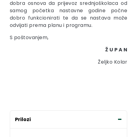
dobra osnova da prijevoz srednjoškolaca od
samog početka nastavne godine počne
dobro funkcionirati te da se nastava može
odvijati prema planu i programu.
S poštovanjem,
Ž U P A N
Željko Kolar
Prilozi