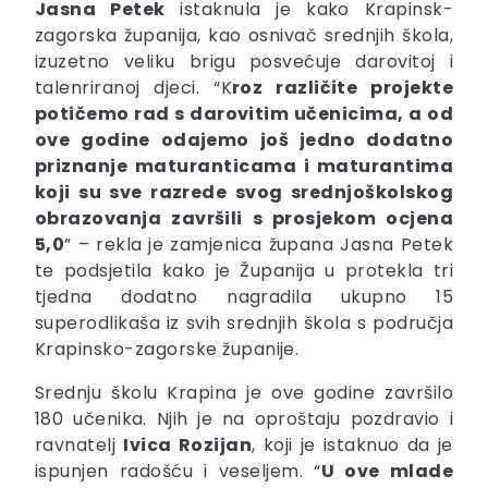
Jasna Petek
istaknula je kako Krapinsk-
zagorska županija, kao osnivač srednjih škola,
izuzetno veliku brigu posvećuje darovitoj i
talenriranoj djeci. “K
roz različite projekte
potičemo rad s darovitim učenicima, a od
ove godine odajemo još jedno dodatno
priznanje maturanticama i maturantima
koji su sve razrede svog srednjoškolskog
obrazovanja završili s prosjekom ocjena
5,0
” – rekla je zamjenica župana Jasna Petek
te podsjetila kako je Županija u protekla tri
tjedna dodatno nagradila ukupno 15
superodlikaša iz svih srednjih škola s područja
Krapinsko-zagorske županije.
Srednju školu Krapina je ove godine završilo
180 učenika. Njih je na oproštaju pozdravio i
ravnatelj
Ivica Rozijan
, koji je istaknuo da je
ispunjen radošću i veseljem. “
U ove mlade