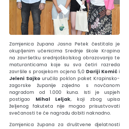
Zamjenica župana Jasna Petek čestitala je
okupljenim učenicima Srednje škole Krapina
na završetku srednjoškolskog obrazovanja te
maturanticama koje su sva četiri razreda
završile s prosjekom ocjena 5,0
Dariji Komić
i
Jeleni Sajko
uručila poklon paket Krapinsko-
zagorske županije zajedno s novčanom
nagradom od 1.000 kuna. Isti je uspjeh
postigao
Mihal Leljak
, koji zbog upisa
željenog fakuteta nije mogao prisustvovati
svečanosti te će nagradu dobiti naknadno.
Zamjenica župana za društvene djelatnosti