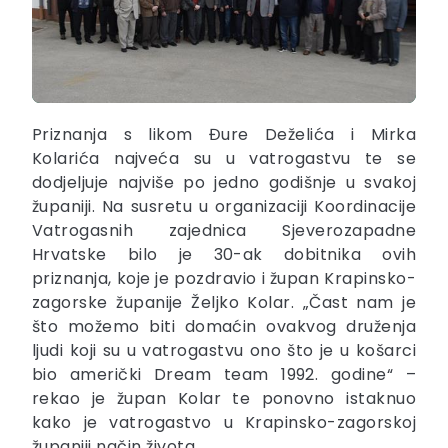
Priznanja s likom Đure Deželića i Mirka
Kolarića najveća su u vatrogastvu te se
dodjeljuje najviše po jedno godišnje u svakoj
županiji. Na susretu u organizaciji Koordinacije
Vatrogasnih zajednica Sjeverozapadne
Hrvatske bilo je 30-ak dobitnika ovih
priznanja, koje je pozdravio i župan Krapinsko-
zagorske županije Željko Kolar. „Čast nam je
što možemo biti domaćin ovakvog druženja
ljudi koji su u vatrogastvu ono što je u košarci
bio američki Dream team 1992. godine“ –
rekao je župan Kolar te ponovno istaknuo
kako je vatrogastvo u Krapinsko-zagorskoj
županiji način života.