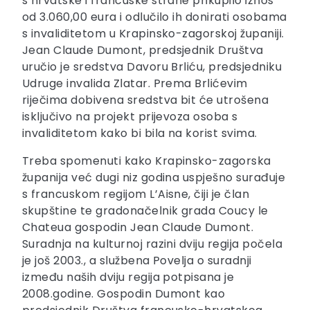
s hrvatske i francuske strane prikupilo iznos
od 3.060,00 eura i odlučilo ih donirati osobama
s invaliditetom u Krapinsko-zagorskoj županiji.
Jean Claude Dumont, predsjednik Društva
uručio je sredstva Davoru Brliću, predsjedniku
Udruge invalida Zlatar. Prema Brlićevim
riječima dobivena sredstva bit će utrošena
isključivo na projekt prijevoza osoba s
invaliditetom kako bi bila na korist svima.
Treba spomenuti kako Krapinsko-zagorska
županija već dugi niz godina uspješno surađuje
s francuskom regijom L’Aisne, čiji je član
skupštine te gradonačelnik grada Coucy le
Chateua gospodin Jean Claude Dumont.
Suradnja na kulturnoj razini dviju regija počela
je još 2003., a službena Povelja o suradnji
između naših dviju regija potpisana je
2008.godine. Gospodin Dumont kao