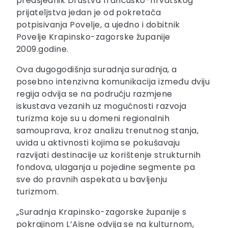
predsjednik Društva francusko-hrvatskog
prijateljstva jedan je od pokretača
potpisivanja Povelje, a ujedno i dobitnik
Povelje Krapinsko-zagorske županije
2009.godine.
Ova dugogodišnja suradnja suradnja, a
posebno intenzivna komunikacija između dviju
regija odvija se na području razmjene
iskustava vezanih uz mogućnosti razvoja
turizma koje su u domeni regionalnih
samouprava, kroz analizu trenutnog stanja,
uvida u aktivnosti kojima se pokušavaju
razvijati destinacije uz korištenje strukturnih
fondova, ulaganja u pojedine segmente pa
sve do pravnih aspekata u bavljenju
turizmom.
„Suradnja Krapinsko-zagorske županije s
pokrajinom L’Aisne odvija se na kulturnom,