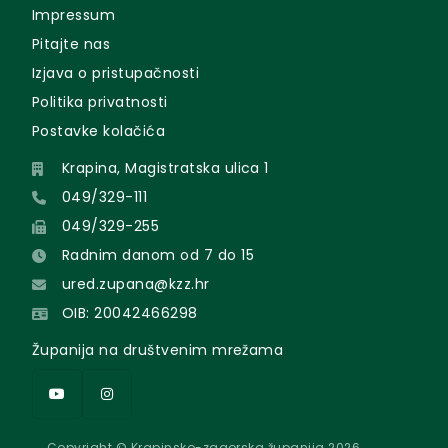
Impressum
Pitajte nas
Izjava o pristupačnosti
Politika privatnosti
Postavke kolačića
Krapina, Magistratska ulica 1
049/329-111
049/329-255
Radnim danom od 7 do 15
ured.zupana@kzz.hr
OIB: 20042466298
Županija na društvenim mrežama
Copyright © Krapinsko-zagorska županija 2026.