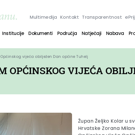
Multimedija
Kontakt
Transparentnost
ePri
Institucije
Dokumenti
Područja
Natječaji
Nabava
Pro
ćinskog vijeća obilježen Dan općine Tuhelj
 OPĆINSKOG VIJEĆA OBILJ
Župan Željko Kolar u s
Hrvatske Zorana Milano