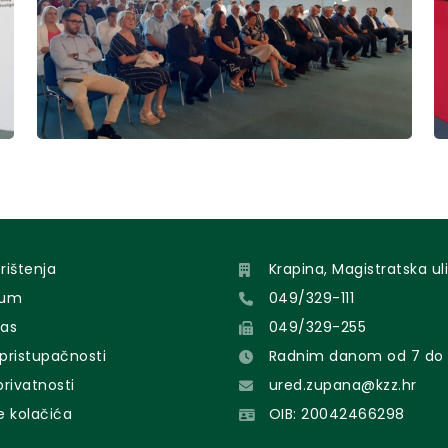
orištenja
Krapina, Magistratska uli
sum
049/329-111
nas
049/329-255
 pristupačnosti
Radnim danom od 7 do 
 privatnosti
ured.zupana@kzz.hr
e kolačića
OIB: 20042466298