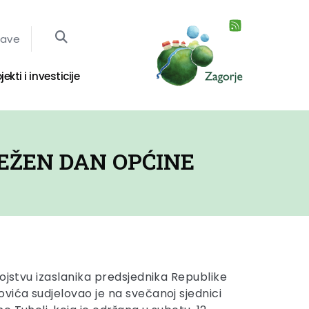
jave
jekti i investicije
EŽEN DAN OPĆINE
vojstvu izaslanika predsjednika Republike
vića sudjelovao je na svečanoj sjednici