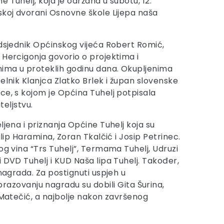
 Tuhelj, koja je održana u subotu, 12.
skoj dvorani Osnovne škole Lijepa naša
edsjednik Općinskog vijeća Robert Romić,
 Hercigonja govorio o projektima i
ima u proteklih godinu dana. Okupljenima
elnik Klanjca Zlatko Brlek i župan slovenske
ce, s kojom je Općina Tuhelj potpisala
ateljstvu.
ljena i priznanja Općine Tuhelj koja su
ilip Haramina, Zoran Tkalčić i Josip Petrinec.
og vina “Trs Tuhelj”, Termama Tuhelj, Udruzi
 DVD Tuhelj i KUD Naša lipa Tuhelj. Također,
nagrada. Za postignuti uspjeh u
zovanju nagradu su dobili Gita Šurina,
 Matečić, a najbolje nakon završenog