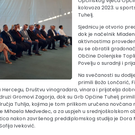
Općinskog vijeća Općine
kolovoza 2023. u sport
Tuhelj.
Sjednicu je otvorio pr
dok je načelnik Mladen
aktivnostima proveden
su se obratili gradonač
Občine Dolenjske Topli
Povelju o suradnji i prij
Na svečanosti su dodije
primili Božo Lončarić, F
 Hercegu, Društvu vinogradara, vinara i prijatelja dobr
druzi Gromovi Zagorja, dok su Grb Općine Tuhelj primili
odručja Tuhlja, kojima je tom prilikom uručena novčana 
Mihaela Medvedec, a za uspjeh u srednjoškolskom obra
udentica nakon završenog preddiplomskog studija je Dora
ofija Iveković.