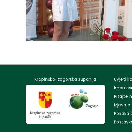
Krapinsko-zagorska županija
Uvjeti k
Impres
Pitajte 
Izjava o
Politika
Postavk