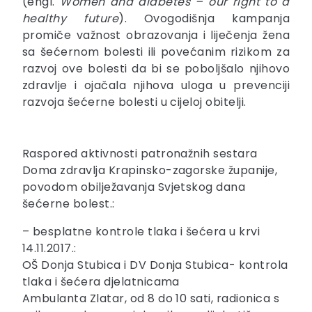
(engl.
Women and diabetes – our right to a
healthy future
). Ovogodišnja kampanja
promiče važnost obrazovanja i liječenja žena
sa šećernom bolesti ili povećanim rizikom za
razvoj ove bolesti da bi se poboljšalo njihovo
zdravlje i ojačala njihova uloga u prevenciji
razvoja šećerne bolesti u cijeloj obitelji.
Raspored aktivnosti patronažnih sestara
Doma zdravlja Krapinsko-zagorske županije,
povodom obilježavanja Svjetskog dana
šećerne bolest.:
– besplatne kontrole tlaka i šećera u krvi
14.11.2017.:
OŠ Donja Stubica i DV Donja Stubica- kontrola
tlaka i šećera djelatnicama
Ambulanta Zlatar, od 8 do 10 sati, radionica s