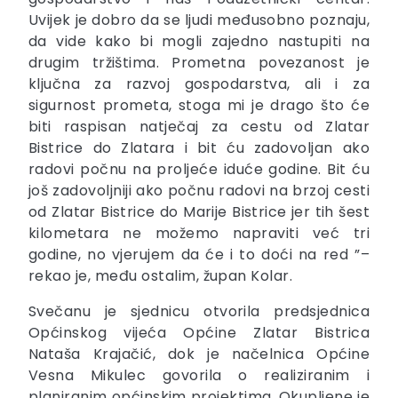
Uvijek je dobro da se ljudi međusobno poznaju,
da vide kako bi mogli zajedno nastupiti na
drugim tržištima. Prometna povezanost je
ključna za razvoj gospodarstva, ali i za
sigurnost prometa, stoga mi je drago što će
biti raspisan natječaj za cestu od Zlatar
Bistrice do Zlatara i bit ću zadovoljan ako
radovi počnu na proljeće iduće godine. Bit ću
još zadovoljniji ako počnu radovi na brzoj cesti
od Zlatar Bistrice do Marije Bistrice jer tih šest
kilometara ne možemo napraviti već tri
godine, no vjerujem da će i to doći na red ”–
rekao je, među ostalim, župan Kolar.
Svečanu je sjednicu otvorila predsjednica
Općinskog vijeća Općine Zlatar Bistrica
Nataša Krajačić, dok je načelnica Općine
Vesna Mikulec govorila o realiziranim i
planiranim općinskim projektima. Okupljene je