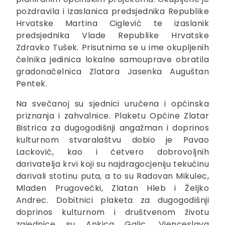
pozdravila i izaslanica predsjednika Republike
Hrvatske Martina Ciglević te izaslanik
predsjednika Vlade Republike Hrvatske
Zdravko Tušek. Prisutnima se u ime okupljenih
čelnika jedinica lokalne samouprave obratila
gradonačelnica Zlatara Jasenka Auguštan
Pentek.
Na svečanoj su sjednici uručena i općinska
priznanja i zahvalnice. Plaketu Općine Zlatar
Bistrica za dugogodišnji angažman i doprinos
kulturnom stvaralaštvu dobio je Pavao
Lacković, kao i četvero dobrovoljnih
darivatelja krvi koji su najdragocjeniju tekućinu
darivali stotinu puta, a to su Radovan Mikulec,
Mladen Prugovečki, Zlatan Hleb i Željko
Andrec. Dobitnici plaketa za dugogodišnji
doprinos kulturnom i društvenom životu
zajednice su Ankica Galic, Vjenceslava