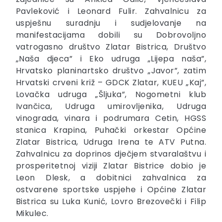
Pavleković i Leonard Fulir. Zahvalnicu za
uspješnu suradnju i sudjelovanje na
manifestacijama dobili su Dobrovoljno
vatrogasno društvo Zlatar Bistrica, Društvo
„Naša djeca” i Eko udruga „Lijepa naša”,
Hrvatsko planinartsko društvo „Javor”, zatim
Hrvatski crveni križ – GDCK Zlatar, KUEU „Kaj”,
Lovačka udruga „Šljuka”, Nogometni klub
Ivančica, Udruga umirovljenika, Udruga
vinograda, vinara i podrumara Cetin, HGSS
stanica Krapina, Puhački orkestar Općine
Zlatar Bistrica, Udruga Irena te ATV Putna.
Zahvalnicu za doprinos dječjem stvaralaštvu i
prosperitetnoj viziji Zlatar Bistrice dobio je
Leon Dlesk, a dobitnici zahvalnica za
ostvarene sportske uspjehe i Općine Zlatar
Bistrica su Luka Kunić, Lovro Brezovečki i Filip
Mikulec.