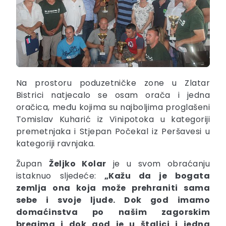
Na prostoru poduzetničke zone u Zlatar
Bistrici natjecalo se osam orača i jedna
oračica, među kojima su najboljima proglašeni
Tomislav Kuharić iz Vinipotoka u kategoriji
premetnjaka i Stjepan Počekal iz Peršavesi u
kategoriji ravnjaka.
Župan
Željko Kolar
je u svom obraćanju
istaknuo sljedeće:
„Kažu da je bogata
zemlja ona koja može prehraniti sama
sebe i svoje ljude. Dok god imamo
domaćinstva po našim zagorskim
bregima i dok god je u štalici i jedna