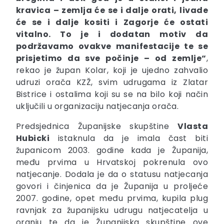
kravica – zemlja će se i dalje orati, livade
će se i dalje kositi i Zagorje će ostati
vitalno. To je i dodatan motiv da
podržavamo ovakve manifestacije te se
prisjetimo da sve počinje – od zemlje“
,
rekao je župan Kolar, koji je ujedno zahvalio
udruzi orača KZŽ, svim udrugama iz Zlatar
Bistrice i ostalima koji su se na bilo koji način
uključili u organizaciju natjecanja orača.
Predsjednica Županijske skupštine
Vlasta
Hubicki
istaknula da je imala čast biti
županicom 2003. godine kada je Županija,
među prvima u Hrvatskoj pokrenula ovo
natjecanje. Dodala je da o statusu natjecanja
govori i činjenica da je Županija u proljeće
2007. godine, opet među prvima, kupila plug
ravnjak za županijsku udrugu natjecatelja u
oranju te da je Županijska skupštine ove