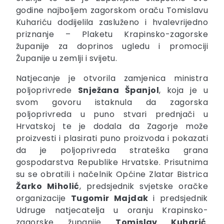
godine najboljem zagorskom oraču Tomislavu
Kuhariću dodijelila zasluženo i hvalevrijedno
priznanje – Plaketu Krapinsko-zagorske
županije za doprinos ugledu i promociji
Županije u zemlji i svijetu.
Natjecanje je otvorila zamjenica ministra
poljoprivrede
Snježana Španjol
, koja je u
svom govoru istaknula da zagorska
poljoprivreda u puno stvari prednjači u
Hrvatskoj te je dodala da Zagorje može
proizvesti i plasirati puno proizvoda i pokazati
da je poljoprivreda strateška grana
gospodarstva Republike Hrvatske. Prisutnima
su se obratili i načelnik Općine Zlatar Bistrica
Žarko Miholić
, predsjednik svjetske oračke
organizacije
Tugomir Majdak
i predsjednik
Udruge natjecatelja u oranju Krapinsko-
zagorske županije
Tomislav Kuharić
.