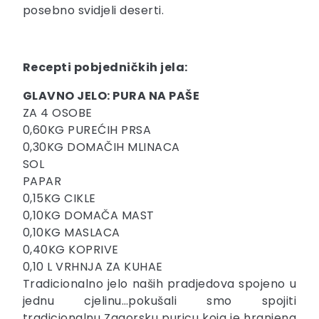
posebno svidjeli deserti.
Recepti pobjedničkih jela:
GLAVNO JELO: PURA NA PAŠE
ZA 4 OSOBE
0,60KG PUREĆIH PRSA
0,30KG DOMAČIH MLINACA
SOL
PAPAR
0,15KG CIKLE
0,10KG DOMAČA MAST
0,10KG MASLACA
0,40KG KOPRIVE
0,10 L VRHNJA ZA KUHAE
Tradicionalno jelo naših pradjedova spojeno u
jednu cjelinu…pokušali smo spojiti
tradicionalnu Zagorsku puricu koja je hranjena