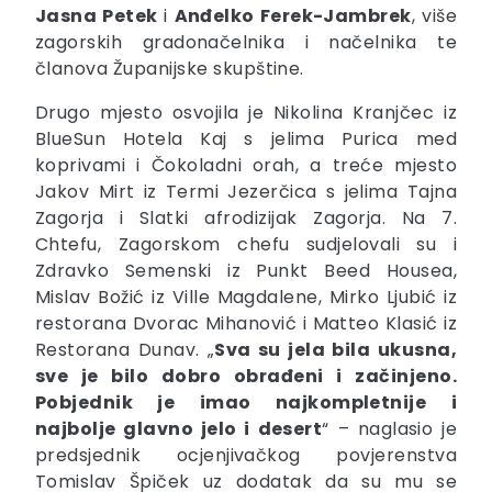
Jasna Petek
i
Anđelko Ferek-Jambrek
, više
zagorskih gradonačelnika i načelnika te
članova Županijske skupštine.
Drugo mjesto osvojila je Nikolina Kranjčec iz
BlueSun Hotela Kaj s jelima Purica med
koprivami i Čokoladni orah, a treće mjesto
Jakov Mirt iz Termi Jezerčica s jelima Tajna
Zagorja i Slatki afrodizijak Zagorja. Na 7.
Chtefu, Zagorskom chefu sudjelovali su i
Zdravko Semenski iz Punkt Beed Housea,
Mislav Božić iz Ville Magdalene, Mirko Ljubić iz
restorana Dvorac Mihanović i Matteo Klasić iz
Restorana Dunav. „
Sva su jela bila ukusna,
sve je bilo dobro obrađeni i začinjeno.
Pobjednik je imao najkompletnije i
najbolje glavno jelo i desert
“ – naglasio je
predsjednik ocjenjivačkog povjerenstva
Tomislav Špiček uz dodatak da su mu se