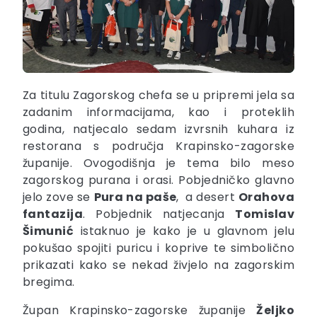
Za titulu Zagorskog chefa se u pripremi jela sa
zadanim informacijama, kao i proteklih
godina, natjecalo sedam izvrsnih kuhara iz
restorana s područja Krapinsko-zagorske
županije. Ovogodišnja je tema bilo meso
zagorskog purana i orasi. Pobjedničko glavno
jelo zove se
Pura na paše
, a desert
Orahova
fantazija
. Pobjednik natjecanja
Tomislav
Šimunić
istaknuo je kako je u glavnom jelu
pokušao spojiti puricu i koprive te simbolično
prikazati kako se nekad živjelo na zagorskim
bregima.
Župan Krapinsko-zagorske županije
Željko