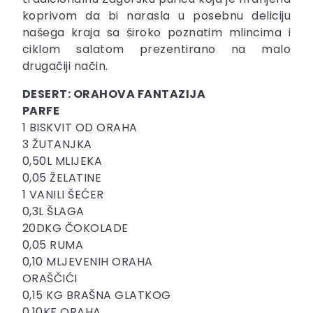
koprivom da bi narasla u posebnu deliciju
našega kraja sa široko poznatim mlincima i
ciklom salatom prezentirano na malo
drugačiji način.
DESERT: ORAHOVA FANTAZIJA
PARFE
1 BISKVIT OD ORAHA
3 ŽUTANJKA
0,50L MLIJEKA
0,05 ŽELATINE
1 VANILI ŠEĆER
0,3L ŠLAGA
20DKG ČOKOLADE
0,05 RUMA
0,10 MLJEVENIH ORAHA
ORAŠČIĆI
0,15 KG BRAŠNA GLATKOG
0,10KF ORAHA