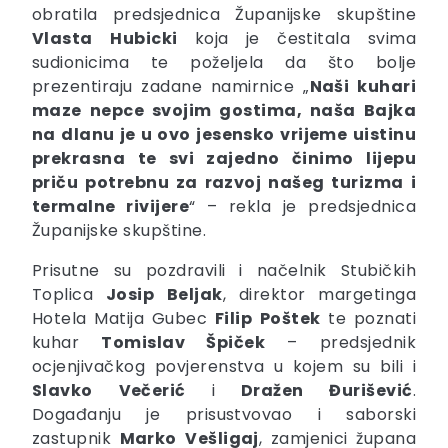
obratila predsjednica Županijske skupštine
Vlasta
Hubicki
koja je čestitala svima
sudionicima te poželjela da što bolje
prezentiraju zadane namirnice „
Naši kuhari
maze nepce svojim gostima, naša Bajka
na dlanu je u ovo jesensko vrijeme uistinu
prekrasna te svi zajedno činimo lijepu
priču potrebnu za razvoj našeg turizma i
termalne rivijere
“ – rekla je predsjednica
Županijske skupštine.
Prisutne su pozdravili i načelnik Stubičkih
Toplica
Josip
Beljak
, direktor margetinga
Hotela Matija Gubec
Filip
Poštek
te poznati
kuhar
Tomislav Špiček
– predsjednik
ocjenjivačkog povjerenstva u kojem su bili i
Slavko
Večerić
i
Dražen
Đurišević
.
Događanju je prisustvovao i saborski
zastupnik
Marko
Vešligaj
, zamjenici župana