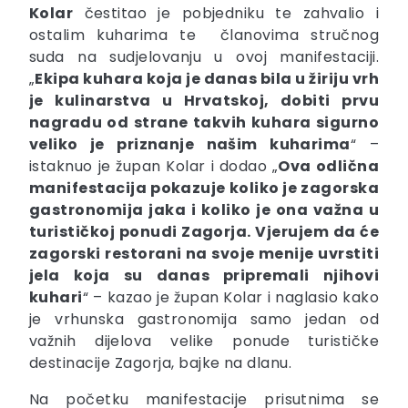
Kolar
čestitao je pobjedniku te zahvalio i
ostalim kuharima te članovima stručnog
suda na sudjelovanju u ovoj manifestaciji.
„
Ekipa kuhara koja je danas bila u žiriju vrh
je kulinarstva u Hrvatskoj, dobiti prvu
nagradu od strane takvih kuhara sigurno
veliko je priznanje našim kuharima
“ –
istaknuo je župan Kolar i dodao „
Ova odlična
manifestacija pokazuje koliko je zagorska
gastronomija jaka i koliko je ona važna u
turističkoj ponudi Zagorja. Vjerujem da će
zagorski restorani na svoje menije uvrstiti
jela koja su danas pripremali njihovi
kuhari
“ – kazao je župan Kolar i naglasio kako
je vrhunska gastronomija samo jedan od
važnih dijelova velike ponude turističke
destinacije Zagorja, bajke na dlanu.
Na početku manifestacije prisutnima se