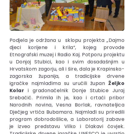
Podjela je održana u sklopu projekta „Dajmo
djeci korijene i krila“, kojeg provode
Etnografski muzej i Radio Kaj. Potporu projektu
u Donjoj Stubici, kao i svim dosadašnjim u
Hrvatskom zagorju, ali i šire, dala je Krapinsko-
zagorska županija, a tradicijske drvene
igračke najmlađima su uručili župan
Željko
Kolar
i gradonačelnik Donje Stubice Juraj
Srebačić. Primila ih je, kao i crtaći pribor
Narodnih novina, Vesna Borlak, ravnateljica
Dječjeg vrtića Bubamara. Najmlađi su priredili
program dobrodošlice, a Laboratorij zabave
je izveo predstavu Vilko i Dlakavi čovjek.
Tradicijske drvene igračke UNESCO je uvrstio