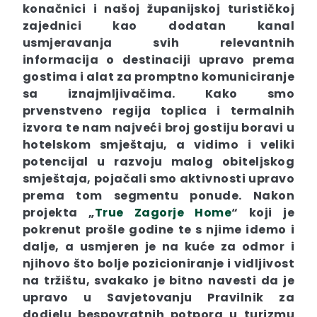
konačnici i našoj županijskoj turističkoj
zajednici kao dodatan kanal
usmjeravanja svih relevantnih
informacija o destinaciji upravo prema
gostima i alat za promptno komuniciranje
sa iznajmljivačima. Kako smo
prvenstveno regija toplica i termalnih
izvora te nam najveći broj gostiju boravi u
hotelskom smještaju, a vidimo i veliki
potencijal u razvoju malog obiteljskog
smještaja, pojačali smo aktivnosti upravo
prema tom segmentu ponude. Nakon
projekta „
True Zagorje Home
“ koji je
pokrenut prošle godine te s njime idemo i
dalje, a usmjeren je na kuće za odmor i
njihovo što bolje pozicioniranje i vidljivost
na tržištu, svakako je bitno navesti da je
upravo u Savjetovanju Pravilnik za
dodjelu bespovratnih potpora u turizmu