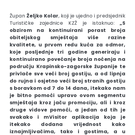
Župan
Željko Kolar
, koji je ujedno i predsjednik
Turističke zajednice KZŽ je istaknuo:
„S
obzirom na kontinuirani porast broja
obiteljskog smještaja više razine
kvalitete, u prvom redu kuća za odmor,
koje posljednje tri godine generiraju i
kontinuirano povećanje broja noćenja na
području Krapinsko-zagorske županije te
privlače sve veći broj gostiju, a od lipnja
do rujna i osjetno veći broj stranih gostiju
s boravkom od 7 do 14 dana, itekako nam
je bitno pomoći upravo ovom segmentu
smještaja kroz jaču promociju, ali i kroz
druge vidove pomoći, a jedan od tih je
svakako i mVisitor aplikacija koja je
itekako dodana vrijednost kako
iznajmljivačima, tako i gostima, a u