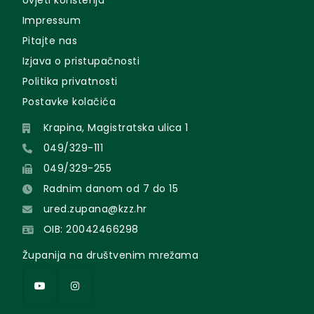
Uvjeti korištenja
Impressum
Pitajte nas
Izjava o pristupačnosti
Politika privatnosti
Postavke kolačića
Krapina, Magistratska ulica 1
049/329-111
049/329-255
Radnim danom od 7 do 15
ured.zupana@kzz.hr
OIB: 20042466298
Županija na društvenim mrežama