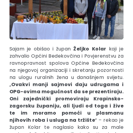
Sajam je obišao i župan
Željko
Kolar
koji je
zahvalio Općini Bedekovčina i Povjerenstvu za
ravnopravnost spolova Općine Bedekovčina
na njegovoj organizaciji i skretanju pozornosti
na ulogu ruralnih žena u današnjem svijetu.
„
Ovakvi manji sajmovi daju udrugama i
OPG-ovima mogućnost da se prezentiraju.
Oni zajednički promoviraju Krapinsko-
zagorsku županiju, ali ljudi od toga i žive
te im moramo pomoći u plasmanu
njihovih roba i usluga na tržište
“ – rekao je
župan Kolar te naglasio kako su za male