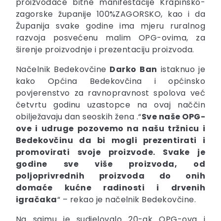
proizvođače bitne manifestacije Krapinsko-
zagorske županije 100%ZAGORSKO, kao i da
Županija svake godine ima mjeru ruralnog
razvoja posvećenu malim OPG-ovima, za
širenje proizvodnje i prezentaciju proizvoda.
Načelnik Bedekovčine
Darko
Ban
istaknuo je
kako Općina Bedekovčina i općinsko
povjerenstvo za ravnopravnost spolova već
četvrtu godinu uzastopce na ovaj naččin
obilježavaju dan seoskih žena .“
Sve naše OPG-
ove i udruge pozovemo na našu tržnicu i
Bedekovčinu da bi mogli prezentirati i
promovirati svoje proizvode. Svake je
godine sve više proizvoda, od
poljoprivrednih proizvoda do onih
domaće kućne radinosti i drvenih
igračaka
“ – rekao je načelnik Bedekovčine.
Na sajmu je sudjelovalo 20-ak OPG-ova i