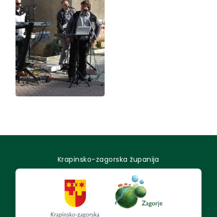
Krapinsko-zagorska županija