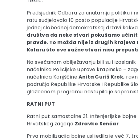
Teklić.
Predsjednik Odbora za unutarnju politiku i
ratu sudjelovalo 10 posto populacije Hrvatsko
jednoj slobodnoj demokratskoj državi kakva
društva da neke stvari pokušamo učiniti
pravde. To možda nije iz drugih krajeva
Kolaru što ove važne stvari nisu prepust
Na svečanom obilježavanju bili su i izaslani
načelnika Policijske uprave krapinsko – za
načelnica Konjščine
Anita Curiš Krok,
ravn
područja Republike Hrvatske i Republike Slove
glazbenom programu nastupila je sopranis
RATNI PUT
Ratni put samostalne 31. Inženjerijske bojne
Hrvatskog zagorja
Zdravko
Senčar
:
Prva mobilizacija bojne uslijedila je već 7. t