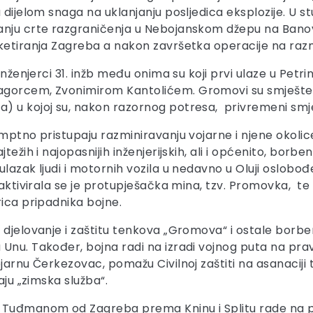
 dijelom snaga na uklanjanju posljedica eksplozije. U st
nju crte razgraničenja u Nebojanskom džepu na Banovin
aketiranja Zagreba a nakon završetka operacije na raz
nženjerci 31. inžb među onima su koji prvi ulaze u Petri
agorcem, Zvonimirom Kantolićem. Gromovi su smješten
 u kojoj su, nakon razornog potresa, privremeni smješ
ptno pristupaju razminiravanju vojarne i njene okolice k
težih i najopasnijih inženjerijskih, ali i općenito, borb
lazak ljudi i motornih vozila u nedavno u Oluji oslobo
 aktivirala se je protupješačka mina, tzv. Promovka, te 
rica pripadnika bojne.
o djelovanje i zaštitu tenkova „Gromova“ i ostale borb
Unu. Također, bojna radi na izradi vojnog puta na prav
ojarnu Čerkezovac, pomažu Civilnoj zaštiti na asanaciji
aju „zimska služba“.
m Tuđmanom od Zagreba prema Kninu i Splitu rade na 