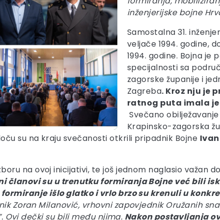
formiranja, mobiliziran
inženjerijske bojne Hrv
Samostalna 31. inženjer
veljače 1994. godine, do
1994. godine. Bojna je 
specijalnosti sa podru
zagorske županije i je
Zagreba
. Kroz nju je
ratnog puta imala je 
Svečano obilježavanje 
Krapinsko-zagorska žup
ču su na kraju svečanosti otkrili pripadnik Bojne
Ivan
oru na ovoj inicijativi, te još jednom naglasio važan dop
ni članovi su u trenutku formiranja Bojne već bili is
ormiranje išlo glatko i vrlo brzo su krenuli u konkre
ik Zoran Milanović, vrhovni zapovjednik Oružanih snaga
u”. Ovi dečki su bili među njima.
Nakon postavljanja o