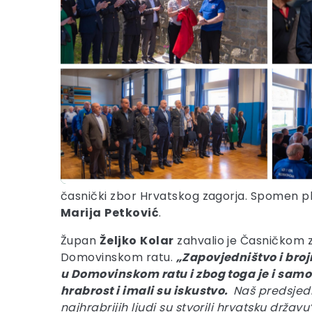
časnički zbor Hrvatskog zagorja. Spomen plo
Marija
Petković
.
Župan
Željko
Kolar
zahvalio je Časničkom zb
Domovinskom ratu.
„Zapovjedništvo i broj
u Domovinskom ratu i zbog toga je i samo f
hrabrost i imali su iskustvo.
Naš predsjedn
najhrabrijih ljudi su stvorili hrvatsku držav