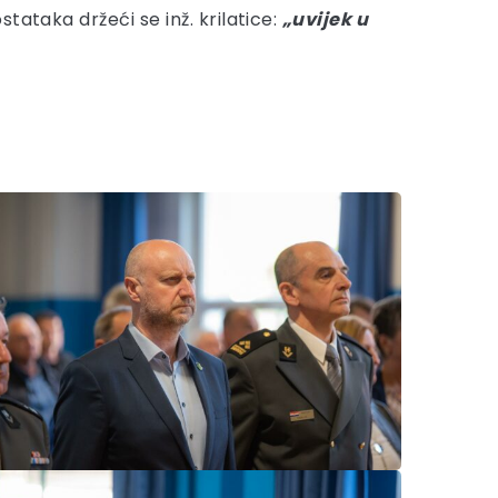
tataka držeći se inž. krilatice:
„uvijek u