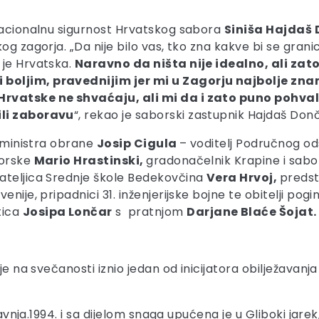
 nacionalnu sigurnost Hrvatskog sabora
Siniša Hajdaš
g zagorja. „Da nije bilo vas, tko zna kakve bi se granice
 je Hrvatska.
Naravno da ništa nije idealno, ali zato s
 boljim, pravednijim jer mi u Zagorju najbolje zna
 Hrvatske ne shvaćaju, ali mi da i zato puno pohva
ili zaboravu
“, rekao je saborski zastupnik Hajdaš Donč
k ministra obrane
Josip Cigula
– voditelj Područnog od
gorske
Mario Hrastinski,
gradonačelnik Krapine i sabo
ateljica Srednje škole Bedekovčina
Vera Hrvoj,
predst
nije, pripadnici 31. inženjerijske bojne te obitelji pogi
tica
Josipa Lončar
s pratnjom
Darjane Blaće Šojat.
 je na svečanosti iznio jedan od inicijatora obilježavan
ravnja.1994. i sa dijelom snaga upućena je u Gliboki jare