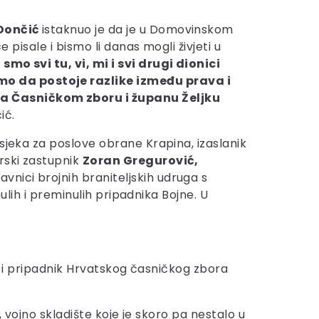
 Dončić
istaknuo je da je u Domovinskom
 pisale i bismo li danas mogli živjeti u
mo svi tu, vi, mi i svi drugi dionici
mo da postoje razlike između prava i
la Časničkom zboru i županu Željku
ić.
sjeka za poslove obrane Krapina, izaslanik
rski zastupnik
Zoran Gregurović,
avnici brojnih braniteljskih udruga s
nulih i preminulih pripadnika Bojne. U
ja i pripadnik Hrvatskog časničkog zbora
k, vojno skladište koje je skoro pa nestalo u