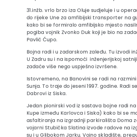
31.inžb. vrlo brzo iza Oluje sudjeluje i u oper
do rijeke Une za amfibijski transporter na
kako bi se formiralo amfibijsko mjesto nasilno
pogiba vojnik Zvonko Duk koji je bio na zad
Pavlić Ćupo.
Bojna radi i u zadarskom zaleđu. Tu izvodi 
U Zadru su i na ispomoći inženjerijskoj satni
zadaće više nego uspješno izvršene.
Istovremeno, na Banovini se radi na razmin
Sunja. To traje do jeseni 1997. godine. Radi 
Dabrovi iz Siska.
Jedan pionirski vod iz sastava bojne radi
Kupe između Karlovca i Siska) kako bi se mog
asfaltiranja na izgradnji parkirališta Doma 
vojarni Stubička Slatina izvode radove na 
su i u Glibokom Jarku. Vojno skladište, prepu