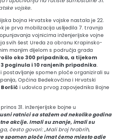
ja i upućivanja na ratište samostalne 31.
atske vojske.
ijska bojna Hrvatske vojske nastala je 22.
k je prva mobilizacija uslijedila 7. travnja
popunjavanja vojnicima inženjerijske vojne
čja svih šest Ureda za obranu Krapinsko-
dnim manjim dijelom s područja grada
 prošlo oko 300 pripadnika, a tijekom
3 poginula i 10 ranjenih pripadnika
.
i postavljanje spomen ploče organizirali su
anija, Općina Bedekovčina i Hrvatski
Boršić
i udovica prvog zapovjednika Bojne
rinos 31. inženjerijske bojne u
kusni ratnici sa stažem od nekoliko godina
tne akcije. Imali su znanje, imali su
, često govori: „Mali broj hrabrih,
ve spomen ploče imat ćemo mjesto gdje