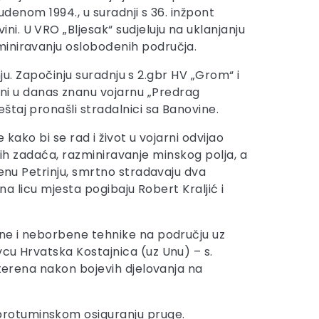
udenom 1994., u suradnji s 36. inžpont
i. U VRO „Bljesak“ sudjeluju na uklanjanju
miniravanju oslobođenih područja.
nju. Započinju suradnju s 2.gbr HV „Grom“ i
i u danas znanu vojarnu „Predrag
taj pronašli stradalnici sa Banovine.
ako bi se rad i život u vojarni odvijao
enih zadaća, razminiravanje minskog polja, a
đenu Petrinju, smrtno stradavaju dva
na licu mjesta pogibaju Robert Kraljić i
ene i neborbene tehnike na području uz
cu Hrvatska Kostajnica (uz Unu) – s.
 terena nakon bojevih djelovanja na
protuminskom osiguranju pruge.