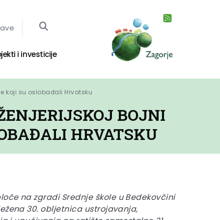
jave
jekti i investicije
de koji su oslobađali Hrvatsku
ŽENJERIJSKOJ BOJNI
LOBAĐALI HRVATSKU
oče na zgradi Srednje škole u Bedekovčini
ežena 30. obljetnica ustrojavanja,