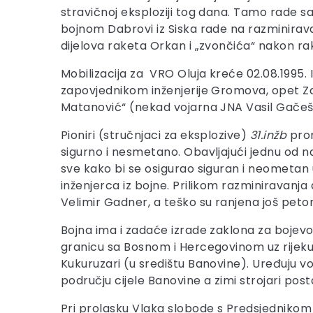
stravičnoj eksploziji tog dana. Tamo rade sa
bojnom Dabrovi iz Siska rade na razminirava
dijelova raketa Orkan i „zvončića“ nakon r
Mobilizacija za VRO Oluja kreće 02.08.1995. I
zapovjednikom inženjerije Gromova, opet Z
Matanović“ (nekad vojarna JNA Vasil Gačeša)
Pioniri (stručnjaci za eksplozive)
31.inžb
prom
sigurno i nesmetano. Obavljajući jednu od naj
sve kako bi se osigurao siguran i neometan u
inženjerca iz bojne. Prilikom razminiravanja
Velimir Gadner, a teško su ranjena još peto
Bojna ima i zadaće izrade zaklona za bojev
granicu sa Bosnom i Hercegovinom uz rijeku 
Kukuruzari (u središtu Banovine). Uređuju v
području cijele Banovine a zimi strojari post
Pri prolasku Vlaka slobode s Predsjedniko