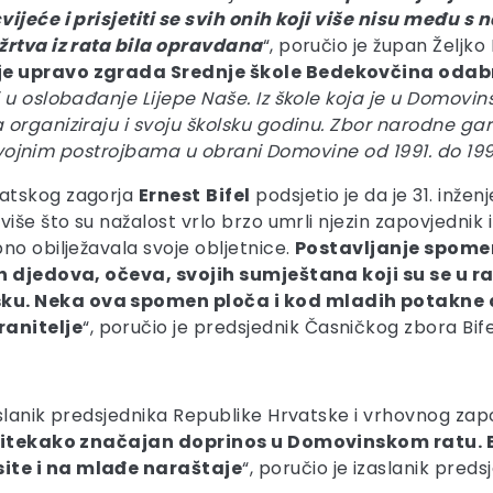
vijeće i prisjetiti se svih onih koji više nisu među s 
žrtva iz rata bila opravdana
“, poručio je župan Željk
 je upravo zgrada Srednje škole Bedekovčina odab
 u oslobađanje Lijepe Naše. Iz škole koja je u Domovi
organiziraju i svoju školsku godinu. Zbor narodne gard
e u vojnim postrojbama u obrani Domovine od 1991. do 19
vatskog zagorja
Ernest
Bifel
podsjetio je da je 31. inže
iše što su nažalost vrlo brzo umrli njezin zapovjednik i
no obilježavala svoje obljetnice.
Postavljanje spomen 
h djedova, očeva, svojih sumještana koji su se u rat
ku. Neka ova spomen ploča i kod mladih potakne d
anitelje
“, poručio je predsjednik Časničkog zbora Bife
aslanik predsjednika Republike Hrvatske i vrhovnog za
e itekako značajan doprinos u Domovinskom ratu. Bu
ite i na mlađe naraštaje
“, poručio je izaslanik pred