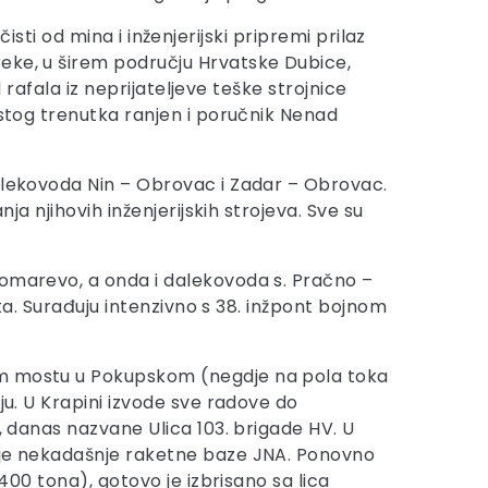
čisti od mina i inženjerijski pripremi prilaz
reke, u širem području Hrvatske Dubice,
 rafala iz neprijateljeve teške strojnice
istog trenutka ranjen i poručnik Nenad
dalekovoda Nin – Obrovac i Zadar – Obrovac.
ja njihovih inženjerijskih strojeva. Sve su
Komarevo, a onda i dalekovoda s. Pračno –
ata. Surađuju intenzivno s 38. inžpont bojnom
nom mostu u Pokupskom (negdje na pola toka
ju. U Krapini izvode sve radove do
, danas nazvane Ulica 103. brigade HV. U
žaje nekadašnje raketne baze JNA. Ponovno
400 tona), gotovo je izbrisano sa lica