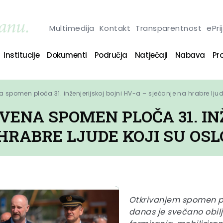
Multimedija
Kontakt
Transparentnost
ePri
Institucije
Dokumenti
Područja
Natječaji
Nabava
Pro
a spomen ploča 31. inženjerijskoj bojni HV-a – sjećanje na hrabre lju
VENA SPOMEN PLOČA 31. IN
 HRABRE LJUDE KOJI SU OS
Otkrivanjem spomen pl
danas je svečano obilj