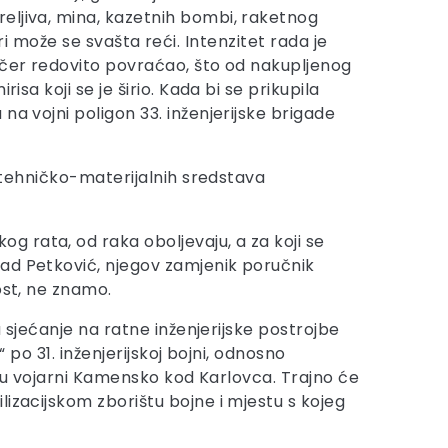
eljiva, mina, kazetnih bombi, raketnog
ari može se svašta reći. Intenzitet rada je
večer redovito povraćao, što od nakupljenog
sa koji se je širio. Kada bi se prikupila
na vojni poligon 33. inženjerijske brigade
a tehničko-materijalnih sredstava
 rata, od raka oboljevaju, a za koji se
nad Petković, njegov zamjenik poručnik
ost, ne znamo.
a sjećanje na ratne inženjerijske postrojbe
 po 31. inženjerijskoj bojni, odnosno
ji u vojarni Kamensko kod Karlovca. Trajno će
izacijskom zborištu bojne i mjestu s kojeg