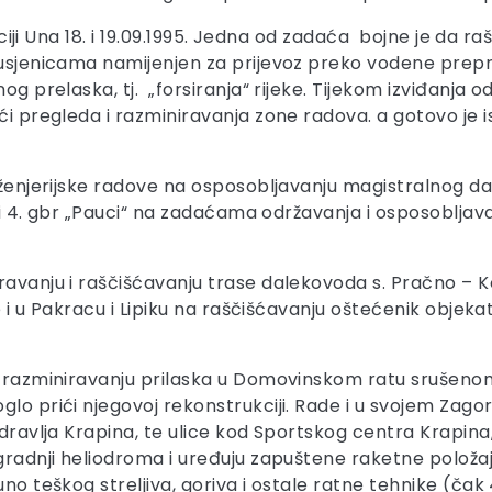
aciji Una 18. i 19.09.1995. Jedna od zadaća bojne je da raš
 gusjenicama namijenjen za prijevoz preko vodene prep
g prelaska, tj. „forsiranja“ rijeke. Tijekom izviđanja od
aći pregleda i razminiravanja zone radova. a gotovo je 
inženjerijske radove na osposobljavanju magistralnog 
ji 4. gbr „Pauci“ na zadaćama održavanja i osposobljavan
iravanju i raščišćavanju trase dalekovoda s. Pračno – 
se i u Pakracu i Lipiku na raščišćavanju oštećenik objek
 na razminiravanju prilaska u Domovinskom ratu sruše
lo prići njegovoj rekonstrukciji. Rade i u svojem Zagor
zdravlja Krapina, te ulice kod Sportskog centra Krapina
izgradnji heliodroma i uređuju zapuštene raketne polo
no teškog streljiva, goriva i ostale ratne tehnike (čak 