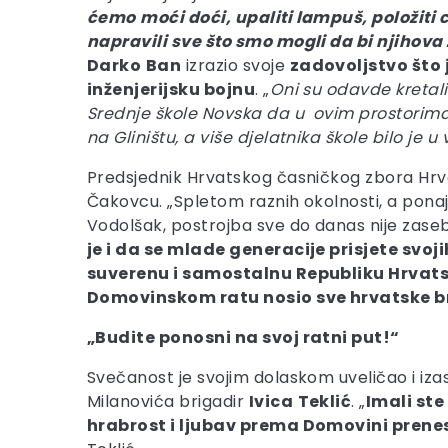
ćemo
moći doći, upaliti lampuš, položiti c
napravili sve što smo mogli da bi njihova 
Darko
Ban
izrazio svoje
zadovoljstvo što
inženjerijsku bojnu
. „
Oni su odavde kretali
Srednje škole Novska da u ovim prostorima 
na Gliništu, a više djelatnika škole bilo j
Predsjednik Hrvatskog časničkog zbora Hr
Čakovcu. „Spletom raznih okolnosti, a ponajv
Vodolšak, postrojba sve do danas nije zaseb
je i da se mlade generacije prisjete svoji
suverenu i samostalnu Republiku Hrvats
Domovinskom ratu nosio sve hrvatske br
„Budite ponosni na svoj ratni put!“
Svečanost je svojim dolaskom uveličao i iz
Milanovića brigadir
Ivica
Teklić
. „
Imali st
hrabrost i ljubav prema Domovini prenes