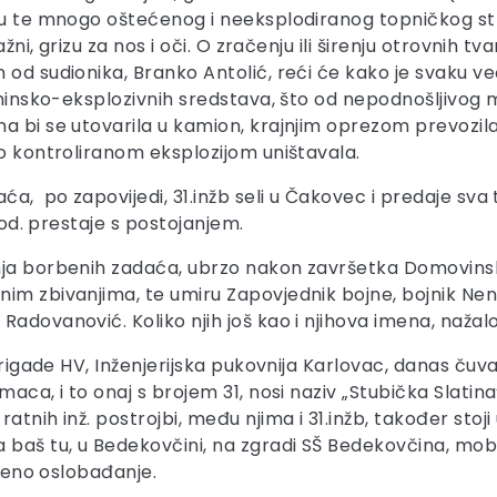
inu te mnogo oštećenog i neeksplodiranog topničkog str
žni, grizu za nos i oči. O zračenju ili širenju otrovnih tv
 od sudionika, Branko Antolić, reći će kako je svaku 
minsko-eksplozivnih sredstava, što od nepodnošljivog miri
 bi se utovarila u kamion, krajnjim oprezom prevozila 
mo kontroliranom eksplozijom uništavala.
ća, po zapovijedi, 31.inžb seli u Čakovec i predaje sv
god. prestaje s postojanjem.
nja borbenih zadaća, ubrzo nakon završetka Domovinskog
nim zbivanjima, te umiru Zapovjednik bojne, bojnik Ne
Radovanović. Koliko njih još kao i njihova imena, nažal
 brigade HV, Inženjerijska pukovnija Karlovac, danas čuv
aca, i to onaj s brojem 31, nosi naziv „Stubička Slatina“
atnih inž. postrojbi, među njima i 31.inžb, također sto
 baš tu, u Bedekovčini, na zgradi SŠ Bedekovčina, mobil
njeno oslobađanje.