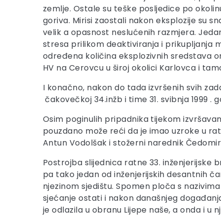
zemlje. Ostale su teške posljedice po okol
goriva. Mirisi zaostali nakon eksplozije su sna
velik a opasnost neslućenih razmjera. Jedan
stresa prilikom deaktiviranja i prikupljanja 
određena količina eksplozivnih sredstava ona
HV na Cerovcu u široj okolici Karlovca i ta
I konačno, nakon do tada izvršenih svih zada
čakovečkoj 34.inžb i time 31. svibnja 1999 . 
Osim poginulih pripadnika tijekom izvršava
pouzdano može reći da je imao uzroke u rat
Antun Vodolšak i stožerni narednik Čedomir 
Postrojba slijednica ratne 33. inženjerijske
pa tako jedan od inženjerijskih desantnih čam
njezinom sjedištu. Spomen ploča s nazivima r
sjećanje ostati i nakon današnjeg događanja
je odlazila u obranu Lijepe naše, a onda i u 