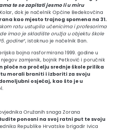
nama te se zapitati jesmo li u miru
o Kolar, dok je načelnik Općine Bedekovčina
rana kao mjesto trajnog spomena na 31.
nskom ratu ustupila učenicima i profesorima
e imao je skladište oružja u objektu škole
95. godine
“, istaknuo je načelnik Ban.
njerijska bojna rasformirana 1999. godine u
 njegov zamjenik, bojnik Petković i poručnik
ploče na pročelju srednje škole prilika
u morali braniti i izboriti za svoju
omoljubni osjećaj, kao što je u
l.
povjednika Oružanih snaga Zorana
dite ponosni na svoj ratni put te svoju
sjednika Republike Hrvatske brigadir Ivica