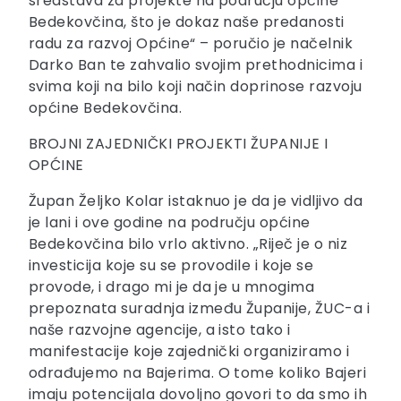
sredstava za projekte na području općine
Bedekovčina, što je dokaz naše predanosti
radu za razvoj Općine“ – poručio je načelnik
Darko Ban te zahvalio svojim prethodnicima i
svima koji na bilo koji način doprinose razvoju
općine Bedekovčina.
BROJNI ZAJEDNIČKI PROJEKTI ŽUPANIJE I
OPĆINE
Župan Željko Kolar istaknuo je da je vidljivo da
je lani i ove godine na području općine
Bedekovčina bilo vrlo aktivno. „Riječ je o niz
investicija koje su se provodile i koje se
provode, i drago mi je da je u mnogima
prepoznata suradnja između Županije, ŽUC-a i
naše razvojne agencije, a isto tako i
manifestacije koje zajednički organiziramo i
odrađujemo na Bajerima. O tome koliko Bajeri
imaju potencijala dovoljno govori to da smo ih