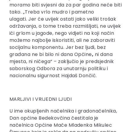
moramo biti svjesni da za par godina neće biti
tako. „Treba vrlo mudro i pametno
ulagati. Jer će uvijek ostati jako veliki trošak
održavanja, o tome treba razmišljati, ne uvijek
ići grlom u jagode, nego vidjeti na koji način
možemo najbolje iskoristiti, ali ne zaboraviti
socijalnu komponentu. Jer bez ljudi, bez
građana ne bi bilo ni dana Općine
,
ni dana
mjesta, ni ničega“ – zaključio je predsjednik
saborskog Odbora za unutarnju politiku i
nacionalnu sigurnost Hajdaš Dončić.
MARLJIVI I VRIJEDNI LJUDI
U ime okupljenih načelnika i gradonačelnika,
Dan općine Bedekovčina čestitala je
načelnica Općine Mače Mladenka Mikulec