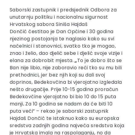
Saborski zastupnik i predsjednik Odbora za
unutarnju politiku i nacionalnu sigurnost
Hrvatskog sabora Siniša Hajdaš
Dončić čestitao je Dan Općine i 30 godina
njezinog postojanja te naglasio kako su svi
načelnici i stanovnici, svatko tko je mogao,
znao i želio, dao djelić sebe i djelić svoje vizije i
elana za dobrobit mjesta.
„
To je dobro što se
Ban nije libio,
nije zaboravio reći tko su mu bili
prethodnici, jer bez njih koji su dali svoj
doprinos, Bedekovčina bi vjerojatno izgledala
nešto drugačije. Prije 10-15 godina proračun
Bedekovčine vjerojatno bi bio 10 do 15 puta
manji
.
Za 10 godina se nadam da će biti 10
puta veći” – rekao je saborski zastupnik
Hajdaš Dončić te istaknuo kako su europska
sredstva zadnjih godina najveća sredstva koja
je Hrvatska imala na raspolaganju, no da