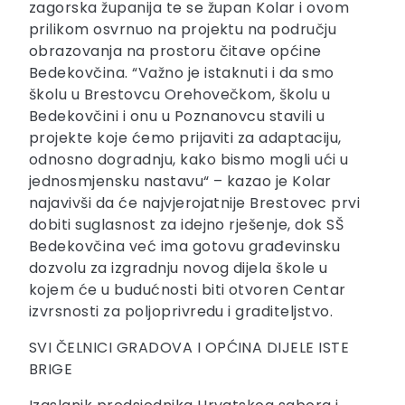
zagorska županija te se župan Kolar i ovom
prilikom osvrnuo na projektu na području
obrazovanja na prostoru čitave općine
Bedekovčina. “Važno je istaknuti i da smo
školu u Brestovcu Orehovečkom, školu u
Bedekovčini i onu u Poznanovcu stavili u
projekte koje ćemo prijaviti za adaptaciju,
odnosno dogradnju, kako bismo mogli ući u
jednosmjensku nastavu“ – kazao je Kolar
najavivši da će najvjerojatnije Brestovec prvi
dobiti suglasnost za idejno rješenje, dok SŠ
Bedekovčina već ima gotovu građevinsku
dozvolu za izgradnju novog dijela škole u
kojem će u budućnosti biti otvoren Centar
izvrsnosti za poljoprivredu i graditeljstvo.
SVI ČELNICI GRADOVA I OPĆINA DIJELE ISTE
BRIGE