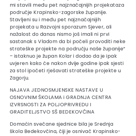
mi stavili među pet najznačajnijih projekataza
područje Krapinsko-zagorske županije.
Stavljeni su i među pet najznačajnijih
projekata u Razvojni sporazum Sjever, ali
nažalost do danas nismo još imali ni prvi
sastanak s Vladom da bi počeli provoditi neke
strateške projekte na području naše županije“
– istaknuo je župan Kolar i dodao da je ipak
uvjeren kako će nakon dvije godine ipak sjesti
za stol ipočeti rješavati strateške projekte u
Zagorju.
NAJAVA JEDNOSMJENSKE NASTAVE U
OSNOVNIM ŠKOLAMA i GRADNJA CENTRA
IZVRSNOSTI ZA POLJOPRIVREDU I
GRADITELJSTVO SŠ BEDEKOVČINA
Domaćin svečane sjednice bila je Srednja
škola Bedekovčina, čiji je osnivač Krapinsko-