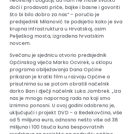
neovisniji i bogatiji, da nam ne može svatko
doći i prodavati priče, bajke i basne i govoriti
što bi bilo dobro za nas“ – poručio je
predsjednik Milanović te podsjetio kako je sva
krupna infrastruktura u Hrvatskoj, osim
Pelješkog mosta, izgrađena hrvatskim
novcem.
Svečanu je sjednicu otvorio predsjednik
Općinskog vijeća Marko Ocvirek, u sklopu
programa obilježavanja Dana Općine
prikazan je kratki film u razvoju Općine a
prisutnima su se potom obratili načelnik
darko Ban i dječji načelnik Luka Jambrek. „Iza
nas je mnogo napornog rada na koji smo
iznimno ponosni. U ovoj godini odobreno je,
uključujući i projekt DVD – a Bedekovčina,
više
od 5 milijuna eura, odnosno nešto više od 38
milijuna i 100 tisuća kuna bespovratnih