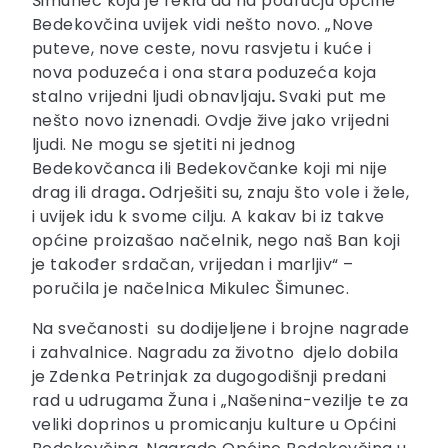
Šimunec koja je rekla da na području općine
Bedekovčina uvijek vidi nešto novo. „Nove
puteve, nove ceste, novu rasvjetu i kuće i
nova poduzeća i ona stara poduzeća koja
stalno vrijedni ljudi obnavljaju
.
Svaki put me
nešto novo iznenadi. Ovdje žive jako vrijedni
ljudi. Ne mogu se sjetiti ni jednog
Bedekovčanca ili Bedekovčanke koji mi nije
drag ili draga
.
Odrješiti su, znaju što vole i žele,
i uvijek idu k svome cilju. A kakav bi iz takve
općine proizašao načelnik, nego naš Ban koji
je također srdačan, vrijedan i marljiv“ –
poručila je načelnica Mikulec Šimunec.
Na svečanosti su dodijeljene i brojne nagrade
i zahvalnice. Nagradu za životno djelo dobila
je
Zdenka Petrinjak za dugogodišnji predani
rad u udrugama Žuna i „Našenina-vezilje te za
veliki doprinos u promicanju kulture u Općini