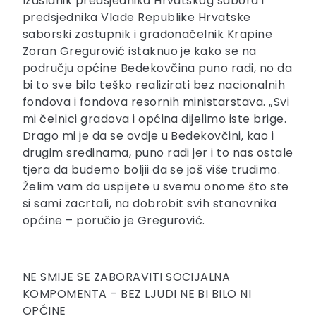
Izaslanik predsjednika Hrvatskog sabora i
predsjednika Vlade Republike Hrvatske
saborski zastupnik i gradonačelnik Krapine
Zoran Gregurović istaknuo je kako se na
području općine Bedekovčina puno radi, no da
bi to sve bilo teško realizirati bez nacionalnih
fondova i fondova resornih ministarstava. „Svi
mi čelnici gradova i općina dijelimo iste brige.
Drago mi je da se ovdje u Bedekovčini, kao i
drugim sredinama, puno radi jer i to nas ostale
tjera da budemo boljii da se još više trudimo.
Želim vam da uspijete u svemu onome što ste
si sami zacrtali, na dobrobit svih stanovnika
općine – poručio je Gregurović.
NE SMIJE SE ZABORAVITI SOCIJALNA
KOMPOMENTA – BEZ LJUDI NE BI BILO NI
OPĆINE