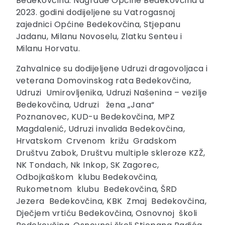
Bedekovčina. Nagrade Općine Bedekovčina u
2023. godini dodijeljene su Vatrogasnoj
zajednici Općine Bedekovčina, Stjepanu
Jadanu, Milanu Novoselu, Zlatku Senteu i
Milanu Horvatu.
Zahvalnice su dodijeljene Udruzi dragovoljaca i
veterana Domovinskog rata Bedekovčina,
Udruzi Umirovljenika, Udruzi Našenina – vezilje
Bedekovčina, Udruzi žena „Jana“
Poznanovec, KUD-u Bedekovčina, MPZ
Magdalenić, Udruzi invalida Bedekovčina,
Hrvatskom Crvenom križu Gradskom
Društvu Zabok, Društvu multiple skleroze KZŽ,
NK Tondach, Nk Inkop, SK Zagorec,
Odbojkaškom klubu Bedekovčina,
Rukometnom klubu Bedekovčina, ŠRD
Jezera Bedekovčina, KBK Zmaj Bedekovčina,
Dječjem vrtiću Bedekovčina, Osnovnoj školi