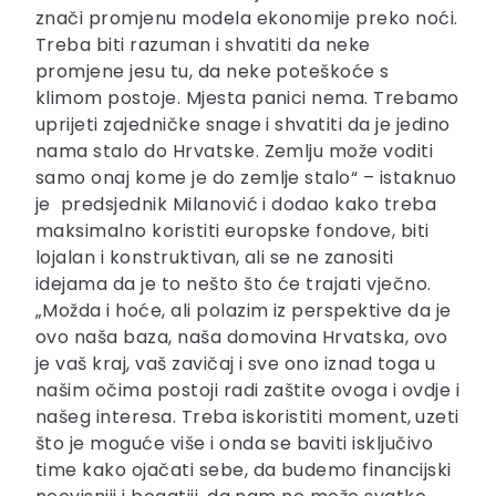
znači promjenu modela ekonomije preko noći.
Treba biti razuman i shvatiti da neke
promjene jesu tu, da neke poteškoće s
klimom postoje. Mjesta panici nema. Trebamo
uprijeti zajedničke snage i shvatiti da je jedino
nama stalo do Hrvatske. Zemlju može voditi
samo onaj kome je do zemlje stalo“ – istaknuo
je predsjednik Milanović i dodao kako treba
maksimalno koristiti europske fondove, biti
lojalan i konstruktivan, ali se ne zanositi
idejama da je to nešto što će trajati vječno.
„Možda i hoće, ali polazim iz perspektive da je
ovo naša baza, naša domovina Hrvatska, ovo
je vaš kraj, vaš zavičaj i sve ono iznad toga u
našim očima postoji radi zaštite ovoga i ovdje i
našeg interesa. Treba iskoristiti moment,
uzeti
što je moguće više i onda se baviti isključivo
time kako ojačati sebe, da budemo financijski