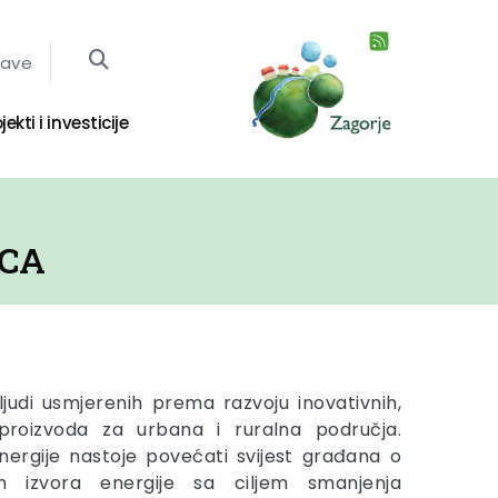
jave
jekti i investicije
ICA
ljudi usmjerenih prema razvoju inovativnih,
h proizvoda za urbana i ruralna područja.
nergije nastoje povećati svijest građana o
nih izvora energije sa ciljem smanjenja