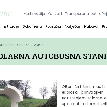
Multimedija
Kontakt
Transparentnost
ePri
Institucije
Dokumenti
Područja
Natječaji
Nabava
Pro
OLARNA AUTOBUSNA STANICA
SOLARNA AUTOBUSNA STAN
QBen čini tim mladih 
ekološki prihvatljivi
Korištenjem solarne e
upotrebi alternativ