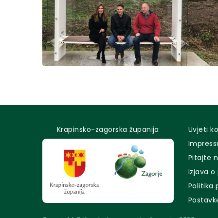
Krapinsko-zagorska županija
Uvjeti k
Impres
Pitajte 
Izjava o
Politika
Postavk