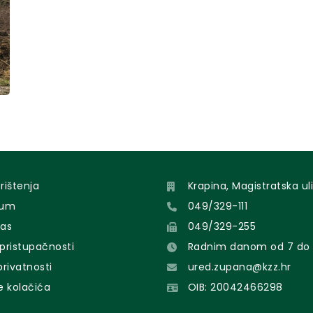
orištenja
Krapina, Magistratska uli
sum
049/329-111
nas
049/329-255
 pristupačnosti
Radnim danom od 7 do 
 privatnosti
ured.zupana@kzz.hr
e kolačića
OIB: 20042466298