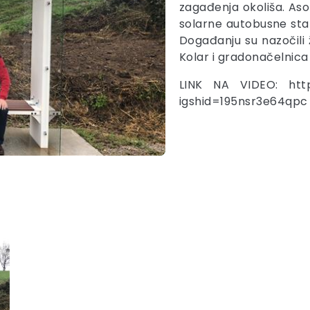
zagađenja okoliša. Aso
solarne autobusne stani
Događanju su nazočili
Kolar i gradonačelnica
LINK NA VIDEO: http
igshid=195nsr3e64qpc