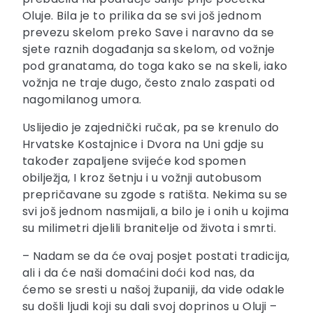
Oluje. Bila je to prilika da se svi još jednom
prevezu skelom preko Save i naravno da se
sjete raznih događanja sa skelom, od vožnje
pod granatama, do toga kako se na skeli, iako
vožnja ne traje dugo, često znalo zaspati od
nagomilanog umora.
Uslijedio je zajednički ručak, pa se krenulo do
Hrvatske Kostajnice i Dvora na Uni gdje su
također zapaljene svijeće kod spomen
obilježja, I kroz šetnju i u vožnji autobusom
prepričavane su zgode s ratišta. Nekima su se
svi još jednom nasmijali, a bilo je i onih u kojima
su milimetri djelili branitelje od života i smrti.
– Nadam se da će ovaj posjet postati tradicija,
ali i da će naši domaćini doći kod nas, da
ćemo se sresti u našoj županiji, da vide odakle
su došli ljudi koji su dali svoj doprinos u Oluji –