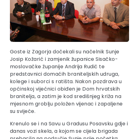
Goste iz Zagorja dočekali su načelnik Sunje
Josip Kožarić i zamjenik županice Sisačko-
moslovačke županije Andrija Rudić te
predstavnici domaćih braniteljskih udruga,
kolege i suborci s ratišta. Nakon pozdrava u
općinskoj vijećnici obiđen je Dom hrvatskih
branitelja, a zatim je kod središnjeg križa na
mjesnom groblju položen vijenac i zapaljene
su svijeće.
Krenulo se i na Savu u Gradusu Posavsku gdje i
danas vozi skela, a kojom se cijela brigada
prebacila na područje Sunje prije početka