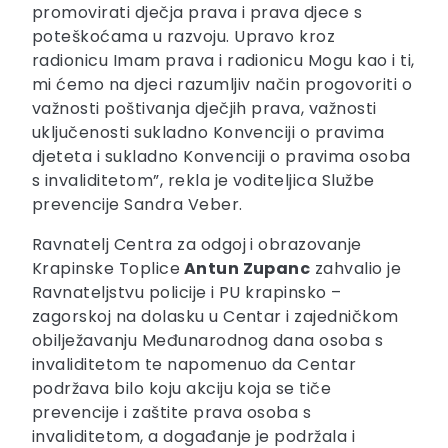
promovirati dječja prava i prava djece s
poteškoćama u razvoju. Upravo kroz
radionicu Imam prava i radionicu Mogu kao i ti,
mi ćemo na djeci razumljiv način progovoriti o
važnosti poštivanja dječjih prava, važnosti
uključenosti sukladno Konvenciji o pravima
djeteta i sukladno Konvenciji o pravima osoba
s invaliditetom”, rekla je voditeljica Službe
prevencije Sandra Veber.
Ravnatelj Centra za odgoj i obrazovanje
Krapinske Toplice
Antun Zupanc
zahvalio je
Ravnateljstvu policije i PU krapinsko –
zagorskoj na dolasku u Centar i zajedničkom
obilježavanju Međunarodnog dana osoba s
invaliditetom te napomenuo da Centar
podržava bilo koju akciju koja se tiče
prevencije i zaštite prava osoba s
invaliditetom, a događanje je podržala i