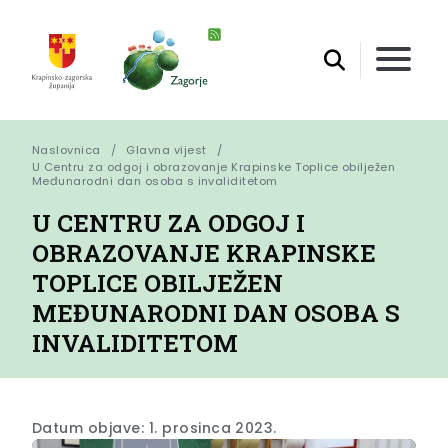
Naslovnica
Glavna vijest
U Centru za odgoj i obrazovanje Krapinske Toplice obilježen 
Međunarodni dan osoba s invaliditetom
U CENTRU ZA ODGOJ I
OBRAZOVANJE KRAPINSKE
TOPLICE OBILJEŽEN
MEĐUNARODNI DAN OSOBA S
INVALIDITETOM
Datum objave: 1. prosinca 2023.