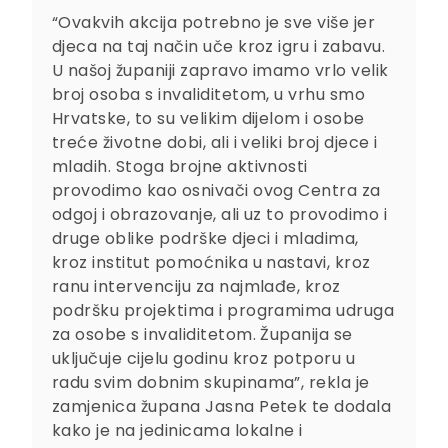
“Ovakvih akcija potrebno je sve više jer
djeca na taj način uče kroz igru i zabavu.
U našoj županiji zapravo imamo vrlo velik
broj osoba s invaliditetom, u vrhu smo
Hrvatske, to su velikim dijelom i osobe
treće životne dobi, ali i veliki broj djece i
mladih. Stoga brojne aktivnosti
provodimo kao osnivači ovog Centra za
odgoj i obrazovanje, ali uz to provodimo i
druge oblike podrške djeci i mladima,
kroz institut pomoćnika u nastavi, kroz
ranu intervenciju za najmlađe, kroz
podršku projektima i programima udruga
za osobe s invaliditetom. Županija se
uključuje cijelu godinu kroz potporu u
radu svim dobnim skupinama”, rekla je
zamjenica župana Jasna Petek te dodala
kako je na jedinicama lokalne i