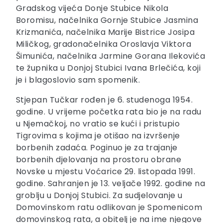
Gradskog vijeća Donje Stubice Nikola
Boromisu, načelnika Gornje Stubice Jasmina
Krizmanića, načelnika Marije Bistrice Josipa
Miličkog, gradonačelnika Oroslavja Viktora
Šimunića, načelnika Jarmine Gorana Ilekovića
te župnika u Donjoj Stubici Ivana Brlečića, koji
je i blagoslovio sam spomenik.
Stjepan Tučkar rođen je 6. studenoga 1954.
godine. U vrijeme početka rata bio je na radu
u Njemačkoj, no vratio se kući i pristupio
Tigrovima s kojima je otišao na izvršenje
borbenih zadaća. Poginuo je za trajanje
borbenih djelovanja na prostoru obrane
Novske u mjestu Voćarice 29. listopada 1991.
godine. Sahranjen je 13. veljače 1992. godine na
groblju u Donjoj Stubici. Za sudjelovanje u
Domovinskom ratu odlikovan je Spomenicom
domovinskog rata, a obitelj je na ime njegove