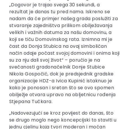
„Dogovor je trajao svega 30 sekundi, a
rezultat je danas tu pred nama. Iskreno se
nadam da će primjer našeg grada poslužiti za
stvaranje zajedništva prilikom obilježavanja
velikih i važnih datuma za našu domovinu, a
koji se tiču Domovinskog rata. Iznimna mi je
čast da Donja Stubica na ovaj simboličan
način odaje počast svojoj domovini i onima koji
su za nju dali svoj život“ – poručio je na
svečanosti gradonačelnik Donje Stubice
Nikola Gospočić, dok je predsjednik gradske
organizacije HDZ-a Ivica Kupinić istaknuo je
kako je ponosan i sretan što se ovo spomen
obilježje otvara upravo na obljetnicu rođenja
Stjepana Tučkara.
„Nadovezujući se kroz povijest do danas, što
se drugo moglo nego koncepcijski to staviti u
jednu cjelinu koja tvori moderan i moćan