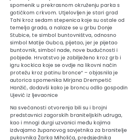
spomenik u prekrasnom okruženju parka s
gotičkom crkvom. Utjelovljen je stari grad
Tahi kroz sedam stepenica koje su ostale od
temelja grada, a nalaze se u grbu Donje
Stubice, te simbol buntovništva, odnosno
simbol Matije Gubca, pijetao, jer je pijetao
buntovnik, simbol nade, nove budućnosti i
pobjede. Hrvatstvo je zabilježeno kroz grb i
igru kockica koje se ovdje na likovni način
protežu kroz patinu bronce“ – objasnila je
autorica spomenika Mirjana Drempetić
Hanžić, dodavši kako je broncu odlio gospodin
Ujević iz ljevaonice
Na svečanosti otvorenja bili su i brojni
predstavnici zagorskih braniteljskih udruga,
kao i mnogi durgi uzvanici među kojima
izdvajamo županovog savjetnika za branitelje
pukovnika Žarka Miholića, predsjednika