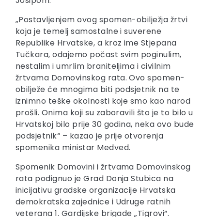
Josipom.
„Postavljenjem ovog spomen-obilježja žrtvi
koja je temelj samostalne i suverene
Republike Hrvatske, a kroz ime Stjepana
Tučkara, odajemo počast svim poginulim,
nestalim i umrlim braniteljima i civilnim
žrtvama Domovinskog rata. Ovo spomen-
obilježe će mnogima biti podsjetnik na te
iznimno teške okolnosti koje smo kao narod
prošli. Onima koji su zaboravili što je to bilo u
Hrvatskoj bilo prije 30 godina, neka ovo bude
podsjetnik“ – kazao je prije otvorenja
spomenika ministar Medved.
Spomenik Domovini i žrtvama Domovinskog
rata podignuo je Grad Donja Stubica na
inicijativu gradske organizacije Hrvatska
demokratska zajednice i Udruge ratnih
veterana 1. Gardijske brigade „Tigrovi“.