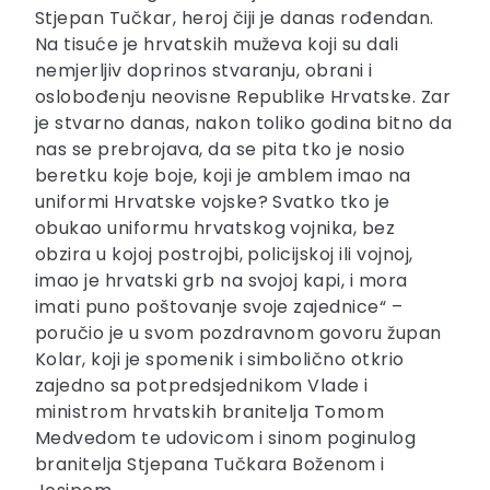
Stjepan Tučkar, heroj čiji je danas rođendan.
Na tisuće je hrvatskih muževa koji su dali
nemjerljiv doprinos stvaranju, obrani i
oslobođenju neovisne Republike Hrvatske. Zar
je stvarno danas, nakon toliko godina bitno da
nas se prebrojava, da se pita tko je nosio
beretku koje boje, koji je amblem imao na
uniformi Hrvatske vojske? Svatko tko je
obukao uniformu hrvatskog vojnika, bez
obzira u kojoj postrojbi, policijskoj ili vojnoj,
imao je hrvatski grb na svojoj kapi, i mora
imati puno poštovanje svoje zajednice“ –
poručio je u svom pozdravnom govoru župan
Kolar, koji je spomenik i simbolično otkrio
zajedno sa potpredsjednikom Vlade i
ministrom hrvatskih branitelja Tomom
Medvedom te udovicom i sinom poginulog
branitelja Stjepana Tučkara Boženom i