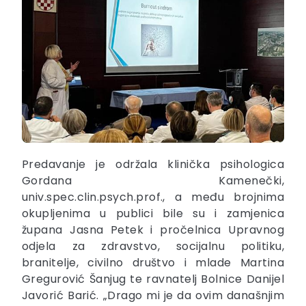
Predavanje je održala klinička psihologica
Gordana Kamenečki,
univ.spec.clin.psych.prof., a među brojnima
okupljenima u publici bile su i zamjenica
župana Jasna Petek i pročelnica Upravnog
odjela za zdravstvo, socijalnu politiku,
branitelje, civilno društvo i mlade Martina
Gregurović Šanjug te ravnatelj Bolnice Danijel
Javorić Barić. „Drago mi je da ovim današnjim