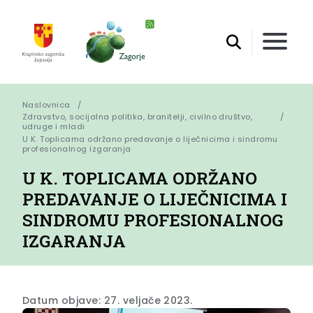
Naslovnica
Zdravstvo, socijalna politika, branitelji, civilno društvo,
udruge i mladi
U K. Toplicama održano predavanje o liječnicima i sindromu 
profesionalnog izgaranja
U K. TOPLICAMA ODRŽANO
PREDAVANJE O LIJEČNICIMA I
SINDROMU PROFESIONALNOG
IZGARANJA
Datum objave: 27. veljače 2023.