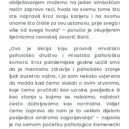
obilježavanjem možemo na jedan simboličan
način zapravo reći, hvala na svemu tome što
ste napravili kroz svoju karijeru i na svomu
onome što činite za ovu ustanovu, prije svega i
više od svega hvala“ – poručio je okupljenim
liječnicima ravnatelj Javorić Barić.
„Ovo je akcija koju provodi Hrvatsko
psihološko društvo i Hrvatska psihološka
komora. Kroz pandemijske godine uočili smo
da je mentalno zdravlje i psihološko stanje
ljudi izuzetno važno, i ja sam nekako uvjerena
da možda kad ćemo slušati o ovim stvarima,
koje ćemo pročitati kao uzroke, posljedice ili
kao stanja u kojima se nalazimo, nažalost
često doživljavamo kao normalna. Vidjet
ćemo zapravo da nam je to velikim dijelom
posljedica sindroma sagorijevanja“ – najavila
je na samom početku psihologica Kamenečki