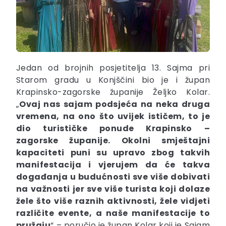
Jedan od brojnih posjetitelja 13. Sajma pri
Starom gradu u Konjščini bio je i župan
Krapinsko-zagorske županije Željko Kolar.
„
Ovaj nas sajam podsjeća na neka druga
vremena, na ono što uvijek ističem, to je
dio turističke ponude Krapinsko –
zagorske županije.
Okolni smještajni
kapaciteti puni su upravo zbog takvih
manifestacija i vjerujem da će takva
događanja u budućnosti sve više dobivati
na važnosti jer sve više turista koji dolaze
žele što više raznih aktivnosti, žele vidjeti
različite evente, a naše manifestacije to
pružaju
“ – poručio je župan Kolar koji je Sajam