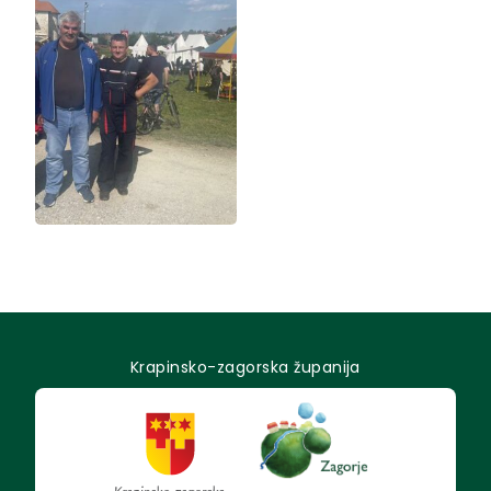
Krapinsko-zagorska županija