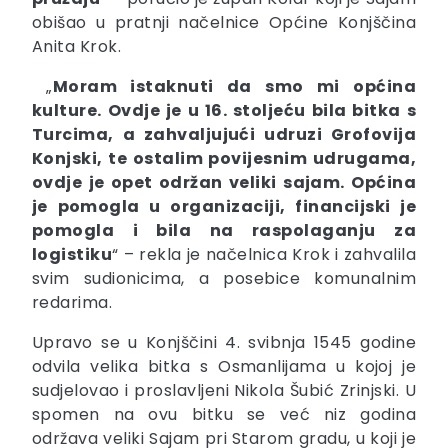
obišao u pratnji načelnice Općine Konjščina
Anita Krok.
„
Moram istaknuti da smo mi općina
kulture. Ovdje je u 16. stoljeću bila bitka s
Turcima, a zahvaljujući udruzi Grofovija
Konjski, te ostalim povijesnim udrugama,
ovdje je opet održan veliki sajam. Općina
je pomogla u organizaciji, financijski je
pomogla i bila na raspolaganju za
logistiku
“ – rekla je načelnica Krok i zahvalila
svim sudionicima, a posebice komunalnim
redarima.
Upravo se u Konjščini 4. svibnja 1545 godine
odvila velika bitka s Osmanlijama u kojoj je
sudjelovao i proslavljeni Nikola Šubić Zrinjski. U
spomen na ovu bitku se već niz godina
održava veliki Sajam pri Starom gradu, u koji je