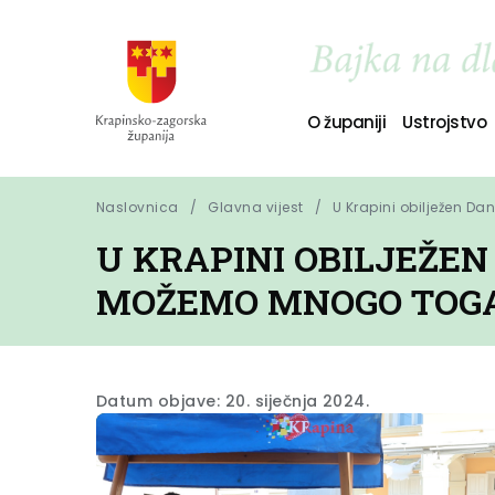
O županiji
Ustrojstvo
Naslovnica
Glavna vijest
U Krapini obilježen D
U KRAPINI OBILJEŽE
MOŽEMO MNOGO TOGA 
Datum objave: 20. siječnja 2024.