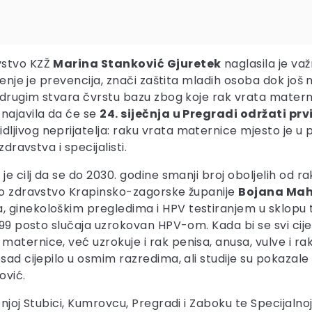
vstvo KZŽ
Marina Stanković Gjuretek
naglasila je va
ljenje je prevencija, znači zaštita mladih osoba dok još
s drugim stvara čvrstu bazu zbog koje rak vrata materni
 najavila da će se
24. siječnja u Pregradi održati prvi
dljivog neprijatelja: raku vrata maternice mjesto je u
dravstva i specijalisti.
je cilj da se do 2030. godine smanji broj oboljelih od r
vno zdravstvo Krapinsko-zagorske županije
Bojana Ma
 ginekološkim pregledima i HPV testiranjem u sklopu t
99 posto slučaja uzrokovan HPV-om. Kada bi se svi cijepi
ternice, već uzrokuje i rak penisa, anusa, vulve i rak g
ad cijepilo u osmim razredima, ali studije su pokazale d
ović.
njoj Stubici, Kumrovcu, Pregradi i Zaboku te Specijalnoj