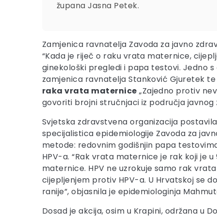
župana Jasna Petek.
Zamjenica ravnatelja Zavoda za javno zdra
“Kada je riječ o raku vrata maternice, cijep
ginekološki pregledi i papa testovi. Jedno 
zamjenica ravnatelja Stanković Gjuretek te
raka vrata maternice
„Zajedno protiv nevi
govoriti brojni stručnjaci iz područja javnog z
Svjetska zdravstvena organizacija postavila 
specijalistica epidemiologije Zavoda za ja
metode: redovnim godišnjin papa testovima,
HPV-a. “Rak vrata maternice je rak koji je u 
maternice. HPV ne uzrokuje samo rak vrata ma
cijepljenjem protiv HPV-a. U Hrvatskoj se dos
ranije”, objasnila je epidemiologinja Mahmut
Dosad je akcija, osim u Krapini, održana u Do