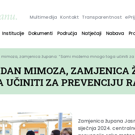
Multimedija
Kontakt
Transparentnost
ePri
Institucije
Dokumenti
Područja
Natječaji
Nabava
Pro
an mimoza, zamjenica župana: “Sami možemo mnogo toga učiniti za 
N DAN MIMOZA, ZAMJENICA 
UČINITI ZA PREVENCIJU R
Zamjenica župana Jasna
siječnja 2024. central