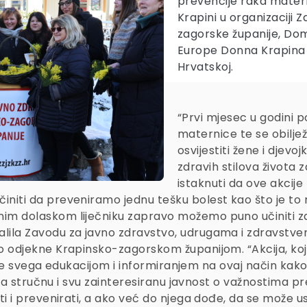
prevencije raka matern
Krapini u organizaciji
zagorske županije, Dom
Europe Donna Krapina 
Hrvatskoj.
“Prvi mjesec u godini p
maternice te se obilje
osvijestiti žene i djev
zdravih stilova života 
istaknuti da ove akcije
niti da preveniramo jednu tešku bolest kao što je to 
 dolaskom liječniku zapravo možemo puno učiniti za dal
alila Zavodu za javno zdravstvo, udrugama i zdravstve
 odjekne Krapinsko-zagorskom županijom. “Akcija, koja
prije svega edukacijom i informiranjem na ovaj način kak
 za stručnu i svu zainteresiranu javnost o važnostima p
 i prevenirati, a ako već do njega dođe, da se može usp