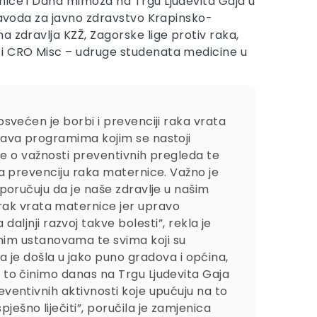
ice i Dana mimoza na Trgu Ljudevita Gaja u
 Zavoda za javno zdravstvo Krapinsko-
a zdravlja KZŽ, Zagorske lige protiv raka,
i CRO Misc – udruge studenata medicine u
osvećen je borbi i prevenciji raka vrata
žava programima kojim se nastoji
ojke o važnosti preventivnih pregleda te
za prevenciju raka maternice. Važno je
 poručuju da je naše zdravlje u našim
rak vrata maternice jer upravo
jnji razvoj takve bolesti”, rekla je
nim ustanovama te svima koji su
 je došla u jako puno gradova i općina,
o to činimo danas na Trgu Ljudevita Gaja
reventivnih aktivnosti koje upućuju na to
ješno liječiti”, poručila je zamjenica