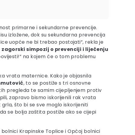
žnost primarne i sekundarne prevencije.
 nisu izložene, dok su sekundarna prevencija
ce uopće ne bi trebao postojati”, rekla je
 zagorski simpozij o prevenciji i liječenju
 povijesti!” na kojem će o tom problemu
aka vrata maternice. Kako je objasnila
hmutović
, to se postiže s tri osnovne
ih pregleda te samim cijepljenjem protiv
li, zapravo bismo iskorijenili rak vrata
rla, što bi se sve moglo iskorijeniti
a se bolja zaštita postiže ako se cijepi
 bolnici Krapinske Toplice i Općoj bolnici