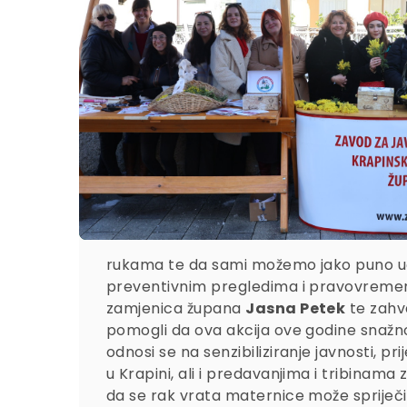
rukama te da sami možemo jako puno uči
preventivnim pregledima i pravovremenim
zamjenica župana
Jasna Petek
te zahv
pomogli da ova akcija ove godine snažno
odnosi se na senzibiliziranje javnosti, 
u Krapini, ali i predavanjima i tribinama
da se rak vrata maternice može spriječiti