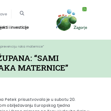
jave
jekti i investicije
prevenciju raka maternice”
ŽUPANA: “SAMI
AKA MATERNICE”
 Petek prisustvovala je u subotu 20.
nom obilježavanju Europskog tjedna