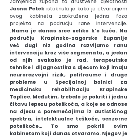
Zamjenica župana za društvene djelatnosti
Jasna
Petek
istaknula je kako je otvaranjem
ovog kabineta zaokružena jedna faza
projekta na području rane intervencije.
„
Nama je danas srce veliko k’o kuća.
Na
području Krapinsko-zagorske županije
već dugi niz godina razvijamo ranu
intervenciju kroz
više
segmenata, a jedan
od njih svakako je
rad, terapeutske
tehnike i dijagnostika s djecom koji imaju
neurorazvojni rizik, politraume i druge
probleme u
Specijaln
oj
bolnic
i
za
medicinsku rehabilitaciju Krapinske
Toplice. Međutim, trebalo je pokriti i jednu
čitavu lepezu poteškoća, a koje se odnose
na djecu s poremećajima iz autističnog
spektra, intelektualne teškoće, senzorne
poteškoće… To smo pokrili ovim
kabinetom koji danas otvaramo.
Njegov je