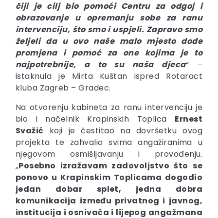
čiji je cilj bio pomoći Centru za odgoj i
obrazovanje u opremanju sobe za ranu
intervenciju, što smo i uspjeli. Zapravo smo
željeli da u ovo naše malo mjesto dođe
promjena i pomoć za one kojima je to
najpotrebnije, a to su naša djeca
“ –
istaknula je Mirta Kuštan ispred Rotaract
kluba Zagreb – Gradec.
Na otvorenju kabineta za ranu intervenciju je
bio i načelnik Krapinskih Toplica
Ernest
Svažić
koji je čestitao na dovršetku ovog
projekta te zahvalio svima angažiranima u
njegovom osmišljavanju i provođenju.
„
Posebno izražavam zadovoljstvo što se
ponovo u Krapinskim Toplicama dogodio
jedan dobar splet, jedna dobra
komunikacija između privatnog i javnog,
institucija i osnivača i lijepog angažmana