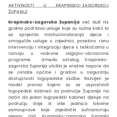
AKTIVNOSTI U KRAPINSKO-ZAGORSKOJ
ŽUPANIJI
Krapinsko-zagorska županija
već duži niz
godina podržava usluge koje su nužne kako bi
se spriječila institucionalizacija djece i
omogućile usluge u zajednici, posebno ranu
intervenciju i integraciju djece s teškoćama u
razvoju u redovne odgojno-obrazovne
programe. Između ostalog, Krapinsko-
zagorska županija uložila je snažne napore da
se osnaže općine i gradovi u osiguranju
dostupnosti logopedske službe. Razvijen je
model prema kojem su se uspostavili
logopedski kabineti za područje Županije na
način da jedan logopedski kabinet djeluje na
području dvije ili više jedinica lokalne
samouprave koje zajednički sufinanciraju
njegov rad. Krapinsko-zagorska županija