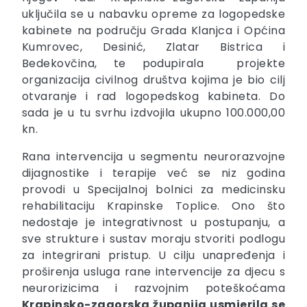
uključila se u nabavku opreme za logopedske
kabinete na području Grada Klanjca i Općina
Kumrovec, Desinić, Zlatar Bistrica i
Bedekovčina, te podupirala projekte
organizacija civilnog društva kojima je bio cilj
otvaranje i rad logopedskog kabineta. Do
sada je u tu svrhu izdvojila ukupno 100.000,00
kn.
Rana intervencija u segmentu neurorazvojne
dijagnostike i terapije već se niz godina
provodi u Specijalnoj bolnici za medicinsku
rehabilitaciju Krapinske Toplice. Ono što
nedostaje je integrativnost u postupanju, a
sve strukture i sustav moraju stvoriti podlogu
za integrirani pristup. U cilju unapređenja i
proširenja usluga rane intervencije za djecu s
neurorizicima i razvojnim poteškoćama
Krapinsko-zagorska županija usmjerila se