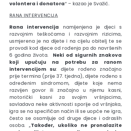
volontera i donatora
“ – kazao je Svažić.
RANA INTERVENCIJA
Rana intervencija
namijenjena je djeci s
razvojnim teškoćama i razvojnim rizicima,
usmjerena je na dijete i na cijelu obitelj te se
provodi kod djece od rođenja pa do navršenih
6 godina života.
Neki od sigurnih znakova
koji upućuju na potrebu za ranom
intervencijom su
: dijete rođeno značajno
prije termina (prije 37. tjedna), dijete rođeno s
određenim sindromom, dijete koje nema
razvijen govor ili značajno u njemu kasni,
motorički kasni za svojim vršnjacima,
savladava neke aktivnosti sporije od vršnjaka,
igra se na specifičan način ili se uopće ne igra,
često se osamljuje od druge djece i odraslih
osoba. „
Također, ukoliko ne pronalazite