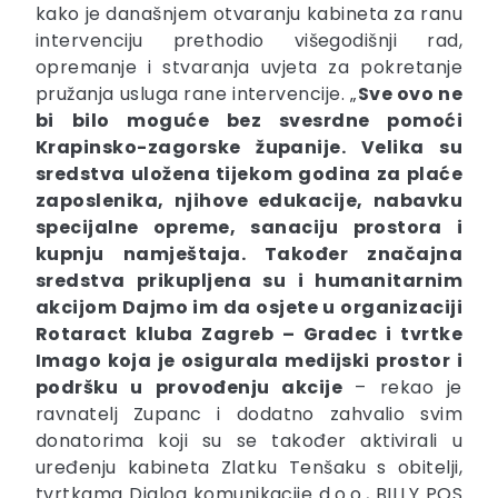
kako je današnjem otvaranju kabineta za ranu
intervenciju prethodio višegodišnji rad,
opremanje i stvaranja uvjeta za pokretanje
pružanja usluga rane intervencije. „
Sve ovo ne
bi bilo moguće bez svesrdne pomoći
Krapinsko-zagorske županije. Velika su
sredstva uložena tijekom godina za plaće
zaposlenika, njihove edukacije, nabavku
specijalne opreme, sanaciju prostora i
kupnju namještaja. Također značajna
sredstva prikupljena su i humanitarnim
akcijom Dajmo im da osjete u organizaciji
Rotaract kluba Zagreb – Gradec i tvrtke
Imago koja je osigurala medijski prostor i
podršku u provođenju akcije
– rekao je
ravnatelj Zupanc i dodatno zahvalio svim
donatorima koji su se također aktivirali u
uređenju kabineta Zlatku Tenšaku s obitelji,
tvrtkama Dialog komunikacije d.o.o., BILLY POS