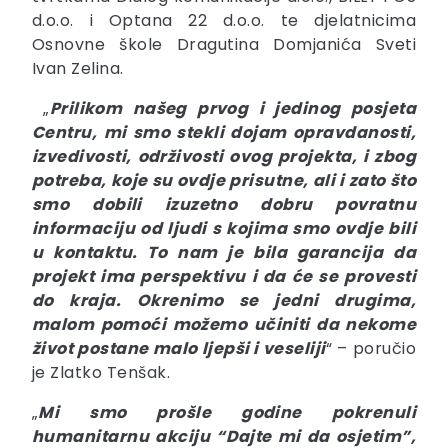
d.o.o. i Optana 22 d.o.o. te djelatnicima
Osnovne škole Dragutina Domjanića Sveti
Ivan Zelina.
„
Prilikom našeg prvog i jedinog posjeta
Centru, mi smo stekli dojam opravdanosti,
izvedivosti, održivosti ovog projekta, i zbog
potreba, koje su ovdje prisutne, ali i zato što
smo dobili izuzetno dobru povratnu
informaciju od ljudi s kojima smo ovdje bili
u kontaktu. To nam je bila garancija da
projekt ima perspektivu i da će se provesti
do kraja.
O
krenimo se jedni drugima,
malom pomoći možemo učiniti da nekome
život postane malo ljepši i veseliji
“ – poručio
je Zlatko Tenšak.
„
Mi smo prošle godine pokrenuli
humanitarnu akciju “Dajte mi da osjetim”,