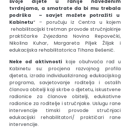
svoje dijete u ranije navedenim
tvrdnjama, a smatrate da bi mu trebala
podrška – savjet možete potražiti u
Kabinetu
“ – poručuju iz Centra u kojem
rehabilitacijski tretman provode stručnjakinje
praktičarke Zvjezdana Novina Repovečki,
Nikolina Kuhar, Margareta Piljek Žiljak i
edukacijska rehabilitatorica Tihana Bešenić.
Neke od aktivnosti
koje obuhvaća rad u
Kabinetu su: procjena razvojnog profila
djeteta, izrada individualiziranog edukacijskog
programa, savjetovanje roditelja i ostalih
članova obitelji koji skrbe o djetetu, iskustvene
radionice za članove obitelji, edukativne
radionice za roditelje i stručnjake. Uslugu rane
intervencije timski provode stručnjaci
edukacijski rehabilitatori/ praktičari rane
intervencije.