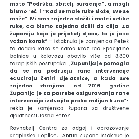
moto “Podrška, obitelj, suradnja”, a mogli
bismo reći i “Kad se male ruke slože, sve se
može”. Mi smo zajedno složili i male i velike
ruke, da bismo zajedno došli do cilja. Za
županiju koja je prijatelj djece, to je jako
važan korak
“ – istaknula je zamjenica Petek
te dodala kako se samo kroz rad Specijalne
bolnice u kolovozu obavilo više od 3.800
terapijskih postupaka. „
Županija je pomogla
da se na području rane intervencije
educiraju četiri djelatnice, a kada sve
zajedno zbrojimo, od 2016. godine
Županija je za potrebe osiguravanja rane
intervencije izdvojila preko milijun kuna
“-
rekla je zamjenica župana za društvene
djelatnosti Jasna Petek.
Ravnatelj Centra za odgoj i obrazovanje
Krapinske Toplice, Antun Zupanc istaknuo je