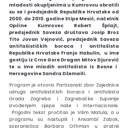
mladosti okupljenima u Kumrovcu obratili
su se i predsjednik Republike Hrvatske od
2000. do 2010. godine
Stipe
Mesić
, načelnik
Općine Kumrovec
Robert
Šplajt
,
predsjednik Saveza društava Josip Broz
Tito
Jovan
Vejnović
, predsjednik Saveza
antifašističkih boraca i antifašista
Republike Hrvatske
Franjo
Habulin
, u ime
gostiju iz Crne Gore
Dragan
Mitov
Djurović
te u ime mladih antifašista iz Bosne i
Hercegovine
Sandra
Džemaili
.
Program je otvorio Partizanski zbor Zajednice
udruga antifašističkih boraca i antifašista
Grada Zagreba i Zagrebačke županije
izvođenjem Lijepe naše i Internacionale.
Prigodni tekst pročitao je Vilim Matula, a u
programu su nastupili i Ansambl Zabok,
sopranistica Barbara Othman u pratnji