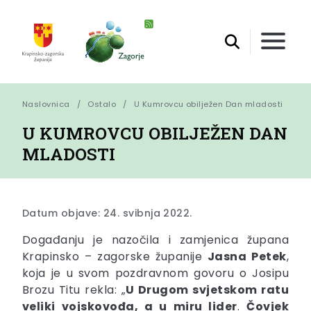
Naslovnica
Ostalo
U Kumrovcu obilježen Dan mladosti
U KUMROVCU OBILJEŽEN DAN
MLADOSTI
Datum objave: 24. svibnja 2022.
Događanju je nazočila i zamjenica župana
Krapinsko – zagorske županije
Jasna Petek
,
koja je u svom pozdravnom govoru o Josipu
Brozu Titu rekla: „
U Drugom svjetskom ratu
veliki vojskovođa, a u miru lider
.
Čo
vjek