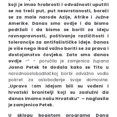
koji je imao hrabrosti i odvažnosti uputiti
se na treći put, put nesvrstanosti,
boreći
se za male narode Azije, Afrike i Južne
Amerike. Danas smo ovdje i da bismo
podržali i da bismo se borili za ideju
ravnopravnosti, poštivanja različitosti i
tolerancije za antifašističke ideje.
Danas
je više nego ikad važno boriti se
za prava i
dostojanstvo čovjeka.
Zato smo danas
ovdje
–“ – poručila je zamjenica župana
Jasna
Petek
te dodala kako se Tito u
narodnooslobodilačkoj borbi odvažno vodio
pokret za oslobođenje svoje domovine.
„
Upravo
t
om idejom bili su vođeni i
hrvatski branitelji koji su zaslužni da
danas imamo našu Hrvatsku“ –
naglasila
je zamjenica Petek.
U sklopu bogatom programa Dana