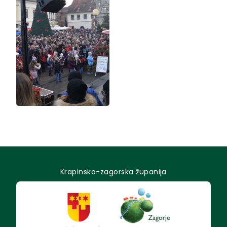
Krapinsko-zagorska županija