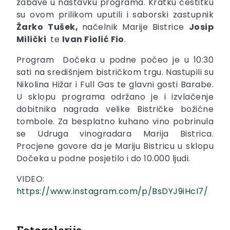
zabave u nastavku programa. Kratku čestitku
su ovom prilikom uputili i saborski zastupnik
Žarko
Tušek,
načelnik Marije Bistrice
Josip
Milički
te
Ivan Fiolić Fio
.
Program Dočeka u podne počeo je u 10:30
sati na središnjem bistričkom trgu. Nastupili su
Nikolina Hižar i Full Gas te glavni gosti Barabe.
U sklopu programa održano je i izvlačenje
dobitnika nagrada velike Bistričke božićne
tombole. Za besplatno kuhano vino pobrinula
se Udruga vinogradara Marija Bistrica.
Procjene govore da je Mariju Bistricu u sklopu
Dočeka u podne posjetilo i do 10.000 ljudi.
VIDEO:
https://www.instagram.com/p/BsDYJ9iHcI7/