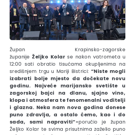
Župan Krapinsko-zagorske
županije
Željko
Kolar
se nakon vatrometa u
12:00 sati obratio tisućama okupljenima na
središnjem trgu u Mariji Bistrici:
“Niste mogli
izabrati bolje mjesto da dočekate novu
godinu. Najveće marijansko svetište u
zagorskoj bajci na dlanu, sjajno vino,
klopa i atmosfera te fenomenalni voditelji
i glazna. Neka nam nova godina donese
puno zdravlja, a ostalo ćemo, kao i do
sada, sami napraviti”-
poručio je župan
Željko Kolar te svima prisutnima zaželio puno