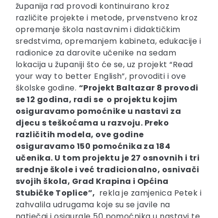
županija rad provodi kontinuirano kroz
različite projekte i metode, prvenstveno kroz
opremanje škola nastavnim i didaktičkim
sredstvima, opremanjem kabineta, edukacije i
radionice za darovite učenike na sedam
lokacija u županiji što će se, uz projekt “Read
your way to better English”, provoditi i ove
školske godine.
“Projekt Baltazar 8 provodi
se 12 godina, radi se o projektu kojim
osiguravamo pomoćnike u nastavi za
djecu s teškoćama u razvoju. Preko
različitih modela, ove godine
osiguravamo 150 pomoćnika za 184
učenika. U tom projektu je 27 osnovnih i tri
srednje škole i već tradicionalno, osnivači
svojih škola, Grad Krapina i Općina
Stubičke Toplice”,
rekla je zamjenica Petek i
zahvalila udrugama koje su se javile na
natječaj i osigurale 50 pomoćnika u nastavi te