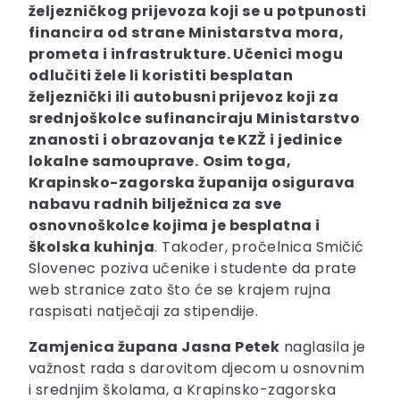
željezničkog prijevoza koji se u potpunosti
financira od strane Ministarstva mora,
prometa i infrastrukture. Učenici mogu
odlučiti žele li koristiti besplatan
željeznički ili autobusni prijevoz koji za
srednjoškolce sufinanciraju Ministarstvo
znanosti i obrazovanja te KZŽ i jedinice
lokalne samouprave.
Osim toga,
Krapinsko-zagorska županija osigurava
nabavu radnih bilježnica za sve
osnovnoškolce kojima je besplatna i
školska kuhinja
. Također, pročelnica Smičić
Slovenec poziva učenike i studente da prate
web stranice zato što će se krajem rujna
raspisati natječaji za stipendije.
Zamjenica župana Jasna Petek
naglasila je
važnost rada s darovitom djecom u osnovnim
i srednjim školama, a Krapinsko-zagorska