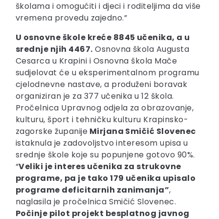
školama i omogućiti i djeci i roditeljima da više
vremena provedu zajedno.”
U osnovne škole kreće 8845 učenika, a u
srednje njih 4467.
Osnovna škola Augusta
Cesarca u Krapini i Osnovna škola Mače
sudjelovat će u eksperimentalnom programu
cjelodnevne nastave, a produženi boravak
organiziran je za 377 učenika u 12 škola.
Pročelnica Upravnog odjela za obrazovanje,
kulturu, šport i tehničku kulturu Krapinsko-
zagorske županije
Mirjana Smičić Slovenec
istaknula je zadovoljstvo interesom upisa u
srednje škole koje su popunjene gotovo 90%.
“
Veliki je interes učenika za strukovne
programe, pa je tako 179 učenika upisalo
programe deficitarnih zanimanja”
,
naglasila je pročelnica Smičić Slovenec.
Počinje pilot projekt besplatnog javnog