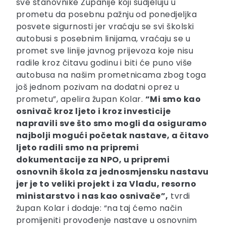
sve stanovnike Županije koji sudjeluju u
prometu da posebnu pažnju od ponedjeljka
posvete sigurnosti jer vraćaju se svi školski
autobusi s posebnim linijama, vraćaju se u
promet sve linije javnog prijevoza koje nisu
radile kroz čitavu godinu i biti će puno više
autobusa na našim prometnicama zbog toga
još jednom pozivam na dodatni oprez u
prometu”, apelira župan Kolar.
“Mi smo kao
osnivač kroz ljeto i kroz investicije
napravili sve što smo mogli da osiguramo
najbolji mogući početak nastave, a čitavo
ljeto radili smo na pripremi
dokumentacije za NPO, u pripremi
osnovnih škola za jednosmjensku nastavu
jer je to veliki projekt i za Vladu, resorno
ministarstvo i nas kao osnivače”,
tvrdi
župan Kolar i dodaje: “na taj ćemo način
promijeniti provođenje nastave u osnovnim