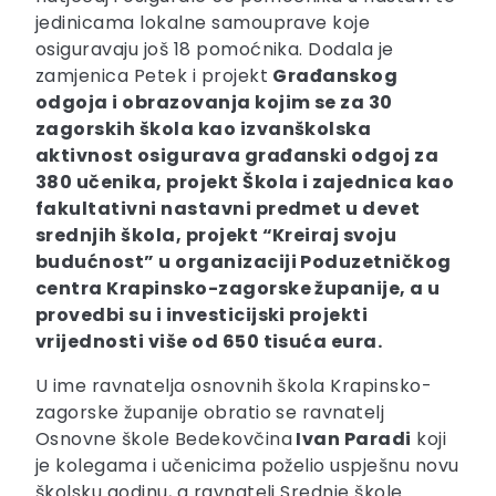
jedinicama lokalne samouprave koje
osiguravaju još 18 pomoćnika. Dodala je
zamjenica Petek i projekt
Građanskog
odgoja i obrazovanja kojim se za 30
zagorskih škola kao izvanškolska
aktivnost osigurava građanski odgoj za
380 učenika, projekt Škola i zajednica kao
fakultativni nastavni predmet u devet
srednjih škola, projekt “Kreiraj svoju
budućnost” u organizaciji Poduzetničkog
centra Krapinsko-zagorske županije, a u
provedbi su i investicijski projekti
vrijednosti više od 650 tisuća eura.
U ime ravnatelja osnovnih škola Krapinsko-
zagorske županije obratio se ravnatelj
Osnovne škole Bedekovčina
Ivan Paradi
koji
je kolegama i učenicima poželio uspješnu novu
školsku godinu, a ravnatelj Srednje škole