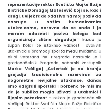
reprezentacije rektor Svetišta Majke Božje
Bistričke Domagoj Matošević koji se, kao i
drugi, uvijek rado odaziva na moj poziv da
nastupa u našim humanitarnim
utakmicama, naravno da se onda i ja
moram odazvati pozivu kolega kad
organiziraju slične događaje“
kazao je
župan Kolar te istaknuo važnost ovakvih
utakmica u promociji sporta među mladima. U
ekipi veterana NK Pregrada nastupio je i
gradonačelnik Pregrade, saborski zastupnik
Marko
Vešligaj
„
Četvrtak je na branju
grojzdja tradicionalno rezerviran za
nogometne revijalne utakmice, danas
smo odigrali sportski i borbeno te mislim
da je publika mogla uživati u utakmici i
lijepim potezima
“ – rekao je gradonačelnik
Vešligaj. Rektor Svetišta Majke Božje Bistričke