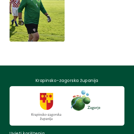
Krapinsko-zagorska županija
Uvjeti korištenja