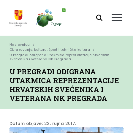
Naslovnica
Obrazovanje, kultura, šport i tehnička kultura
U Pregradi odigrana utakmica reprezentacije hrvatskih 
svećenika i veterana NK Pregrada
U PREGRADI ODIGRANA
UTAKMICA REPREZENTACIJE
HRVATSKIH SVEĆENIKA I
VETERANA NK PREGRADA
Datum objave: 22. rujna 2017.