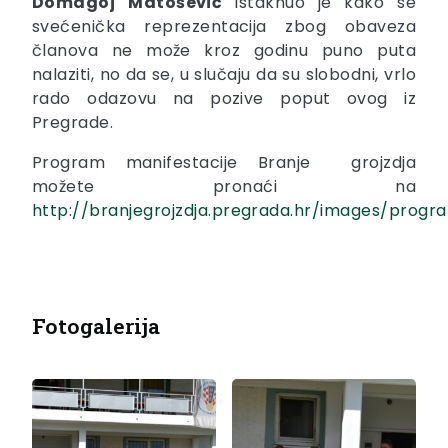
Domagoj
Matošević
istaknuo je kako se
svećenička reprezentacija zbog obaveza
članova ne može kroz godinu puno puta
nalaziti, no da se, u slučaju da su slobodni, vrlo
rado odazovu na pozive poput ovog iz
Pregrade.
Program manifestacije Branje grojzdja
možete pronaći na
http://branjegrojzdja.pregrada.hr/images/progr
Fotogalerija