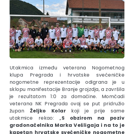
Utakmica između veterana Nogometnog
klupa Pregrada i hrvatske svećeničke
nogometne reprezentacije odigrana je u
sklopu manifestacije Branje grojzdja, a završila
je rezultatom 1:0 za domaćine. Momčadi
veterana NK Pregrada ovaj se put pridružio
župan
Željko
Kolar
koji je prije same
utakmice rekao: „
S obzirom na poziv
gradonačelnika Marka Vešligaja i na to je
kapetan hrvatske svećeničke nogometne