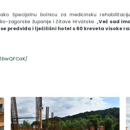
ako Specijalnu bolnicu za medicinsku rehabilitacij
o-zagorske županije i čitave Hrvatske. „
Već sad ima
 se predviđa i lječilišni hotel s 60 kreveta visoke ra
k0bwQFCaK/