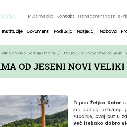
Multimedija
Kontakt
Transparentnost
ePri
Institucije
Dokumenti
Područja
Natječaji
Nabava
Pro
 civilno društvo, udruge i mladi
U Stubičkim Toplicama od jeseni no
MA OD JESENI NOVI VELIKI
Župan
Željko
Kolar
iz
još jednog aktivnog 
županije, ovaj put u z
već itekako dobro vi