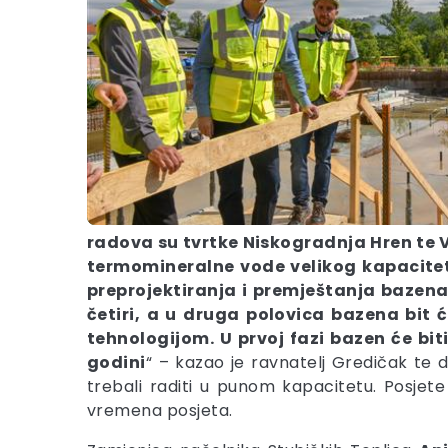
radova su tvrtke Niskogradnja Hren te Vo
termomineralne vode velikog kapaciteta
preprojektiranja i premještanja bazena.
četiri, a u druga polovica bazena bit
tehnologijom. U prvoj fazi bazen će bit
godini
“ – kazao je ravnatelj Gredičak te
trebali raditi u punom kapacitetu. Posjet
vremena posjeta.