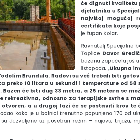
će dignuti kvalitetu
djelatnika u Specijal
najvišoj mogućoj r
certifikata koje pos
je župan Kolar.
Ravnatelj Specijalne b
Toplice
Davor Gredi
bazena započela još u j
listopada. „
Ukupna inv
dolim Brundula. Radovi su već trebali biti gotovi,
 preko 10 litara u sekundi i temperature od 58 s
 Bazen će biti dug 33 metra, a 25 metara se može
 će rekreativna, odnosno za terapijske svrhe 
i otvoren, a u drugoj fazi će se postaviti krov t
 dodao kako je u bolnici trenutno popunjeno 170 od u
e su dozvoljene uz poseban režim – najavu, trijažu, m