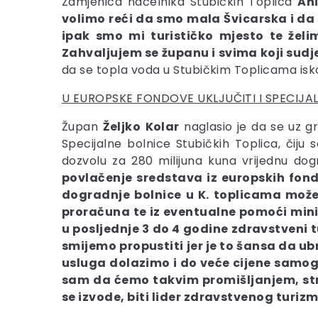
Zamjenica načelnika Stubičkih Toplica
An
volimo reći da smo mala Švicarska i da 
ipak smo mi turističko mjesto te želim
Zahvaljujem se županu i svima koji sudj
da se topla voda u Stubičkim Toplicama iskoris
U EUROPSKE FONDOVE UKLJUČITI I SPECIJA
Župan
Željko
Kolar
naglasio je da se uz g
Specijalne bolnice Stubičkih Toplica, čij
dozvolu za 280 milijuna kuna vrijednu dogr
povlačenje sredstava iz europskih fond
dogradnje bolnice u K. toplicama može
proračuna te iz eventualne pomoći minis
u posljednje 3 do 4 godine zdravstveni t
smijemo propustiti jer je to šansa da u
usluga dolazimo i do veće cijene samog s
sam da ćemo takvim promišljanjem, str
se izvode, biti lider zdravstvenog turizm