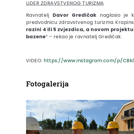
LIDER ZDRAVSTVENOG TURIZMA
Ravnatelj
Davor Gredičak
naglasio je k
predvodnicu zdravstvenog turizma Krapinsk
razini 4 ili 5 zvjezdica, a novom projektu
bazene
“ – rekao je ravnatelj Gredičak.
VIDEO:
https://www.instagram.com/p/CB
Fotogalerija