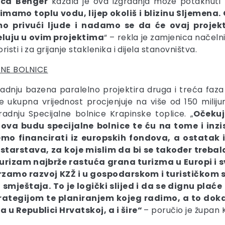
ica
Benger
kazala je ova izgradnja može potaknuti n
imamo toplu vodu, lijep okoliš i blizinu Sljemena.
o privući ljude i nadamo se da će ovaj projekt 
eluju u ovim projektima
“ – rekla je zamjenica načeln
ti i za grijanje staklenika i dijela stanovništva.
LNE BOLNICE
radnju bazena paralelno projektira druga i treća faz
u se ukupna vrijednost procjenjuje na više od 150 mil
adnju Specijalne bolnice Krapinske toplice. „
Očekuj
ova budu specijalne bolnice te ću na tome i inzi
mo financirati iz europskih fondova, a ostatak
tarstava, za koje mislim da bi se također trebala
urizam najbrže rastuća grana turizma u Europi i s
brzamo razvoj KZŽ i u gospodarskom i turističkom s
mještaja. To je logički slijed i da se dignu plaće
ategijom te planiranjem kojeg radimo, a to dokaz
a u Republici Hrvatskoj, a i šire“
– poručio je župan 