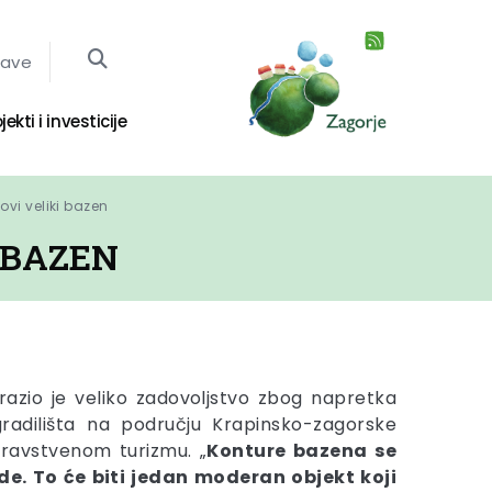
jave
jekti i investicije
vi veliki bazen
 BAZEN
razio je veliko zadovoljstvo zbog napretka
gradilišta na području Krapinsko-zagorske
dravstvenom turizmu. „
Konture bazena se
de. To će biti jedan moderan objekt koji