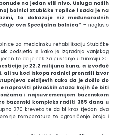
 ponude na jedan viši nivo. Usluga naših
noj bolnici Stubičke Toplice i sada je na
azini, to dokazuje niz međunarodnih
jeduje ova Specijalna bolnica“
– naglasio
olnice za medicinsku rehabilitaciju Stubičke
čak
podsjetio je kako je izgradnja vanjskog
esen te da je rok za puštanje u funkciju 30.
esticija je 22,2 milijuna kuna, a izvođač
 ali su kod iskopa radnici pronašli izvor
tupnjeva celzijevih tako da je došlo do
 napraviti plivačkih staza kojih će biti
s masažama i najsuvremenijom bazenskom
e će bazenski kompleks raditi 365 dana u
kupno 270 kreveta te da bi kroz tjedan-dva
jerenje temperature te ograničenje broja i