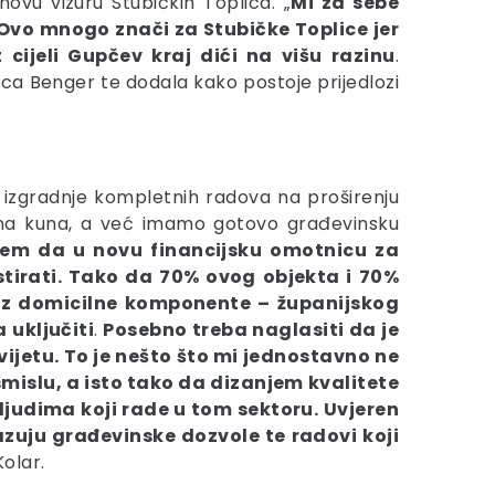
ovu vizuru Stubičkih Toplica. „
Mi za sebe
 Ovo mnogo znači za Stubičke Toplice jer
cijeli Gupčev kraj dići na višu razinu
.
ica Benger te dodala kako postoje prijedlozi
a izgradnje kompletnih radova na proširenju
ijuna kuna, a već imamo gotovo građevinsku
em da u novu financijsku omotnicu za
stirati. Tako da 70% ovog objekta i 70%
 iz domicilne komponente – županijskog
 uključiti
.
Posebno treba naglasiti da je
vijetu. To je nešto što mi jednostavno ne
mislu, a isto tako da dizanjem kvalitete
 ljudima koji rade u tom sektoru. Uvjeren
uju građevinske dozvole te radovi koji
Kolar.