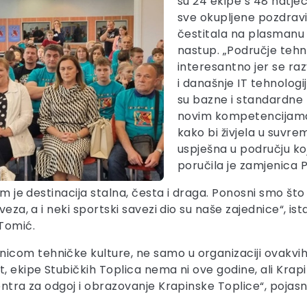
su 24 ekipe s 48 natjec
sve okupljene pozdravi
čestitala na plasmanu 
nastup. „Područje tehn
interesantno jer se raz
i današnje IT tehnologi
su bazne i standardne 
novim kompetencijama i
kako bi živjela u suvr
uspješna u području koj
poručila je zamjenica 
nam je destinacija stalna, česta i draga. Ponosni smo š
veza, a i neki sportski savezi dio su naše zajednice“, i
Tomić.
com tehničke kulture, ne samo u organizaciji ovakvih 
t, ekipe Stubičkih Toplica nema ni ove godine, ali Krap
entra za odgoj i obrazovanje Krapinske Toplice“, pojasn