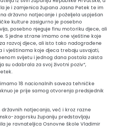
atelja iz svih županija Republike Hrvatske, a
la je i zamjenica župana Jasna Petek te im
na državno natjecanje i poželjela uspješan
ičke kulture zasigurno je posebno
vija, posebno njeguje finu motoriku djece, ali
je. S jedne strane imamo one vještine koje
za razvoj djece, ali isto tako nadograđene
 vještinama koje djeca trebaju usvajati,
emenom svijetu i jednog dana postala zaista
a su odabrala za svoj životni poziv“,
Petek.
to imamo 18 nacionalnih saveza tehničke
staknuo je prije samog otvorenja predsjednik
državnih natjecanja, već i kroz razne
insko-zagorsku županiju predstavljaju
ila je ravnateljica Osnovne škole Vladimir