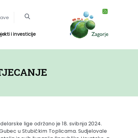
jave
jekti i investicije
TJECANJE
elarske lige održano je 18. svibnja 2024.
 Gubec u Stubičkim Toplicama. Sudjelovale