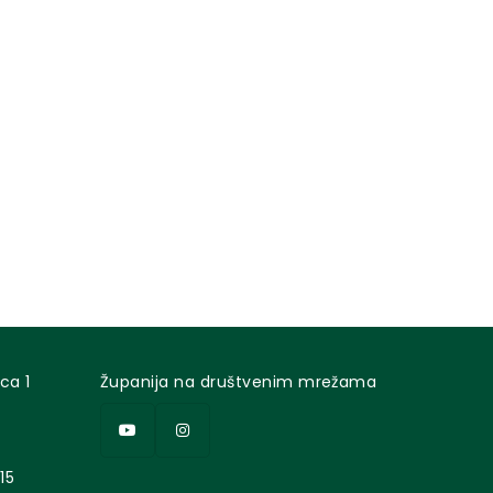
ca 1
Županija na društvenim mrežama
15