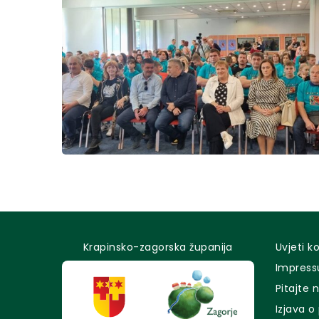
Krapinsko-zagorska županija
Uvjeti k
Impres
Pitajte 
Izjava o