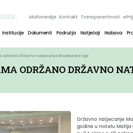
Multimedija
Kontakt
Transparentnost
ePri
Institucije
Dokumenti
Područja
Natječaji
Nabava
Pro
 održano Državno natjecanje Modelarske lige
AMA ODRŽANO DRŽAVNO NA
Državno natjecanje Mod
godine u Hotelu Matija