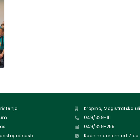
orištenja
Krapina, Magistratska uli
sum
049/329-111
nas
049/329-255
 pristupačnosti
Radnim danom od 7 do 