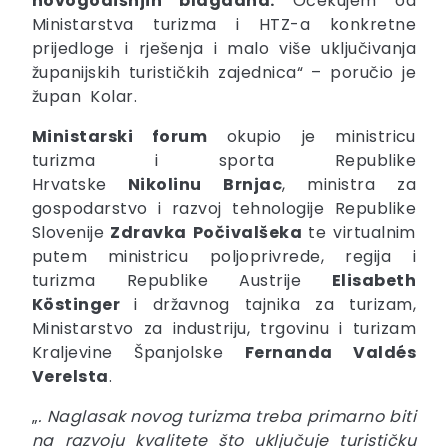
novogodišnjih blagdana.
Očekujem od
Ministarstva turizma i HTZ-a konkretne
prijedloge i rješenja i malo više uključivanja
županijskih turističkih zajednica“ – poručio je
župan Kolar.
Ministarski forum
okupio je ministricu
turizma i sporta Republike
Hrvatske
Nikolinu
Brnjac
, ministra za
gospodarstvo i razvoj tehnologije Republike
Slovenije
Zdravka Počivalšeka
te virtualnim
putem
ministricu poljoprivrede, regija i
turizma Republike Austrije
Elisabeth
Köstinger
i državnog tajnika za turizam,
Ministarstvo za industriju, trgovinu i turizam
Kraljevine Španjolske
Fernanda Valdés
Verelsta
.
„
. Naglasak novog turizma treba primarno biti
na razvoju kvalitete što uključuje turističku