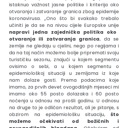
istaknuo važnost jasne politike i kriterija oko
otvaranja i zatvaranje granica zbog epidemije
koronavirusa. „Ono što bi svakako trebalo
učiniti je da se na nivou cijele Europske unije
napravi jedna zajednička politika oko
otvaranja ili zatvaranja granica
, da se
zemlje ne gledaju u cjelini, nego po regijama i
da na taj način možemo bolje pripremati svoju
turističku sezonu, znajući u kojem segmentu
ovisimo o sebi, a u kojem segmentu o
epidemiološkoj situaciji u zemljama iz koje
nam dolaze gosti. Prema podacima koje
imamo, za prvih devet ovogodišnjih mjeseci mi
imamo oko 55 posto dolazaka i 60 posto
noćenja u odnosu na prošli godinu. U odnosu
na druge to je odličan rezultat, ali je pitanje, s
obzirom na epidemiološku situaciju,
što
možemo očekivati od božićnih i