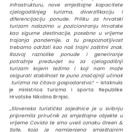
infrastrukturu, nove smještajne kapacitete
cjelogodišnjeg turizma, diverzifikaciju i
diferencijaciju ponude. Priliku za hrvatski
turizam nalazimo u pozicioniranju Hrvatske
kao sigurne destinacije, posebno u vrijeme
trajanja pandemije, a tu prepoznatljivost
trebamo održati kao naš trajni zaštitni znak.
Razvoj raznolike ponude i generiranje
potražnje preduvjet su za cjelogodišnji
turizam kojem težimo i koji nam može
osigurati stabilnost te puno značajniji učinak
turizma na čitavo gospodarstvo.
“ – istaknula
je ministrica turizma i sporta Republike
Hrvatske Nikolina Brnjac.
„Slovenska turistička zajednice je u svibnju
pripremila priručnik za smještajne objekte u
vrijeme Covida te smo uveli oznaku Green &
Safe, koja je namijenjena smještajnim