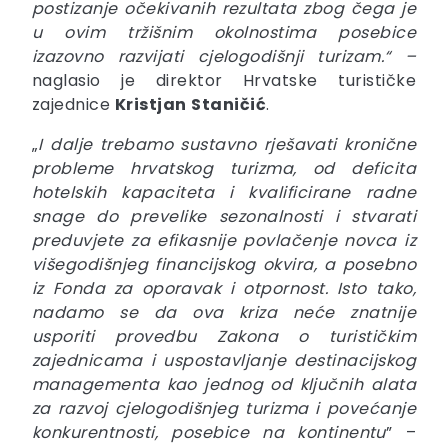
postizanje očekivanih rezultata zbog čega je
u ovim tržišnim okolnostima posebice
izazovno razvijati cjelogodišnji turizam.“ –
naglasio je direktor Hrvatske turističke
zajednice
Kristjan
Staničić
.
„
I dalje trebamo sustavno rješavati kronične
probleme hrvatskog turizma, od deficita
hotelskih kapaciteta i kvalificirane radne
snage do prevelike sezonalnosti i stvarati
preduvjete za efikasnije povlačenje novca iz
višegodišnjeg financijskog okvira, a posebno
iz Fonda za oporavak i otpornost. Isto tako,
nadamo se da ova kriza neće znatnije
usporiti provedbu Zakona o turističkim
zajednicama i uspostavljanje destinacijskog
managementa kao jednog od ključnih alata
za razvoj cjelogodišnjeg turizma i povećanje
konkurentnosti, posebice na kontinentu
” –