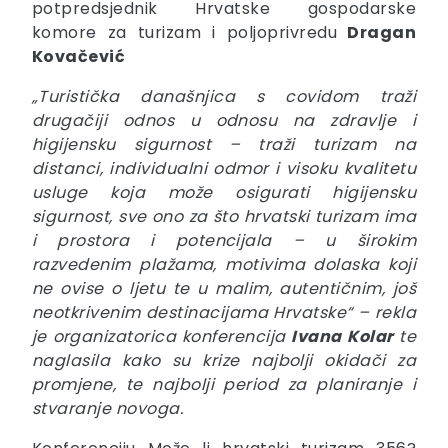
potpredsjednik Hrvatske gospodarske
komore za turizam i poljoprivredu
Dragan
Kovačević
„Turistička današnjica s covidom traži
drugačiji odnos u odnosu na zdravlje i
higijensku sigurnost – traži turizam na
distanci, individualni odmor i visoku kvalitetu
usluge koja može osigurati higijensku
sigurnost, sve ono za što hrvatski turizam ima
i prostora i potencijala – u širokim
razvedenim plažama, motivima dolaska koji
ne ovise o ljetu te u malim, autentičnim, još
neotkrivenim destinacijama Hrvatske“ – rekla
je organizatorica konferencija
Ivana
Kolar
te
naglasila kako su krize najbolji okidači za
promjene, te najbolji period za planiranje i
stvaranje novoga.