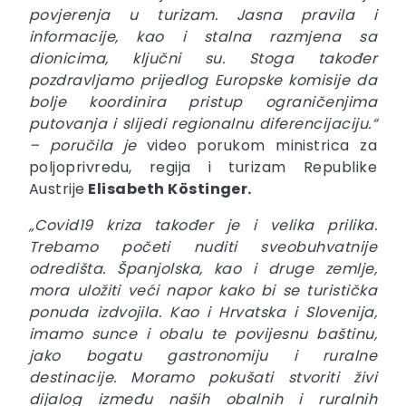
povjerenja u turizam. Jasna pravila i
informacije, kao i stalna razmjena sa
dionicima, ključni su. Stoga također
pozdravljamo prijedlog Europske komisije da
bolje koordinira pristup ograničenjima
putovanja i slijedi regionalnu diferencijaciju.“
– poručila je
video porukom ministrica za
poljoprivredu, regija i turizam Republike
Austrije
Elisabeth Köstinger.
„Covid19 kriza također je i velika prilika.
Trebamo početi nuditi sveobuhvatnije
odredišta. Španjolska, kao i druge zemlje,
mora uložiti veći napor kako bi se turistička
ponuda izdvojila. Kao i Hrvatska i Slovenija,
imamo sunce i obalu te povijesnu baštinu,
jako bogatu gastronomiju i ruralne
destinacije. Moramo pokušati stvoriti živi
dijalog između naših obalnih i ruralnih