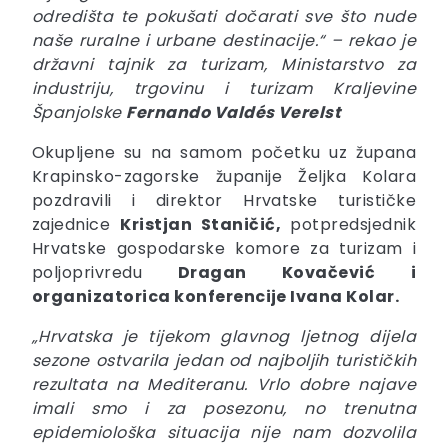
odredišta te pokušati dočarati sve što nude
naše ruralne i urbane destinacije.“ – rekao je
državni tajnik za turizam, Ministarstvo za
industriju, trgovinu i turizam Kraljevine
Španjolske
Fernando Valdés Verelst
Okupljene su na samom početku uz župana
Krapinsko-zagorske županije Željka Kolara
pozdravili i direktor Hrvatske turističke
zajednice
Kristjan Staničić,
potpredsjednik
Hrvatske gospodarske komore za turizam i
poljoprivredu
Dragan Kovačević i
organizatorica konferencije Ivana Kolar.
„Hrvatska je tijekom glavnog ljetnog dijela
sezone ostvarila jedan od najboljih turističkih
rezultata na Mediteranu. Vrlo dobre najave
imali smo i za posezonu, no trenutna
epidemiološka situacija nije nam dozvolila