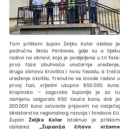
Tom prilikom župan Željko Kolar obišao je
područnu školu Peršaves, gdje su u tijeku
radovi na obnovi, koja je podijeljena u tri faze;
prva faza obuhvaća unutarnje uređenje,
druga obnovu krovišta i novu fasadu, a treća
uređenje okoliša. Trenutno se izvode radovi u
prvoj fazi, vrijedni ukupno 850.000 kuna.
Krapinsko – zagorska županija je za tu
namjenu osigurala 650 tisuća kuna, dok je
200.000 kuna ostvarila prijavom na natječaj
Ministarstva regionalnog razvoja i fondova EU.
Župan
Željko Kolar
istaknuo je prilikom
obilaska:
„Županija čitavo vrijeme