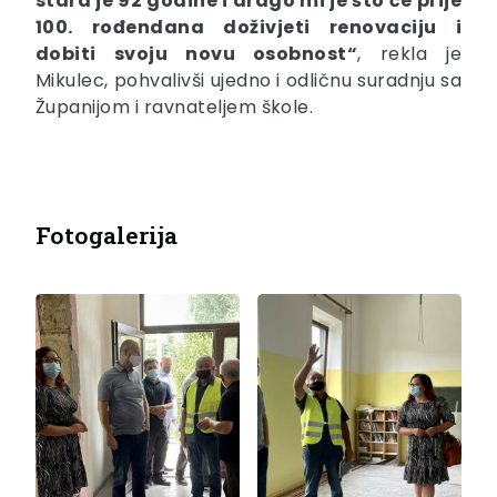
stara je 92 godine i drago mi je što će prije
100. rođendana doživjeti renovaciju i
dobiti svoju novu osobnost“
, rekla je
Mikulec, pohvalivši ujedno i odličnu suradnju sa
Županijom i ravnateljem škole.
Fotogalerija