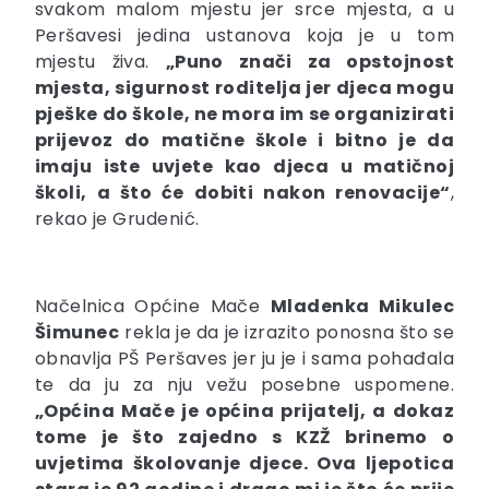
svakom malom mjestu jer srce mjesta, a u
Peršavesi jedina ustanova koja je u tom
mjestu živa.
„Puno znači za opstojnost
mjesta, sigurnost roditelja jer djeca mogu
pješke do škole, ne mora im se organizirati
prijevoz do matične škole i bitno je da
imaju iste uvjete kao djeca u matičnoj
školi, a što će dobiti nakon renovacije“
,
rekao je Grudenić.
Načelnica Općine Mače
Mladenka Mikulec
Šimunec
rekla je da je izrazito ponosna što se
obnavlja PŠ Peršaves jer ju je i sama pohađala
te da ju za nju vežu posebne uspomene.
„Općina Mače je općina prijatelj, a dokaz
tome je što zajedno s KZŽ brinemo o
uvjetima školovanje djece. Ova ljepotica