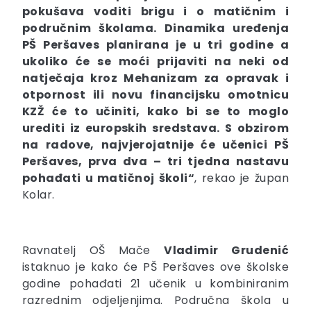
pokušava voditi brigu i o matičnim i
područnim školama. Dinamika uređenja
PŠ Peršaves planirana je u tri godine a
ukoliko će se moći prijaviti na neki od
natječaja kroz Mehanizam za opravak i
otpornost ili novu financijsku omotnicu
KZŽ će to učiniti, kako bi se to moglo
urediti iz europskih sredstava. S obzirom
na radove, najvjerojatnije će učenici PŠ
Peršaves, prva dva – tri tjedna nastavu
pohađati u matičnoj školi“
, rekao je župan
Kolar.
Ravnatelj OŠ Mače
Vladimir Grudenić
istaknuo je kako će PŠ Peršaves ove školske
godine pohađati 21 učenik u kombiniranim
razrednim odjeljenjima. Područna škola u