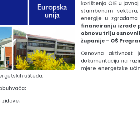
korištenja OIE u javnoj 
stambenom sektoru, s
energije u zgradama
financiranju izrade
obnovu triju osnovn
županije – OŠ Pregra
Osnovna aktivnost j
dokumentaciju na razin
mjere energetske učin
ergetskih ušteda.
 obuhvaća:
e zidove,