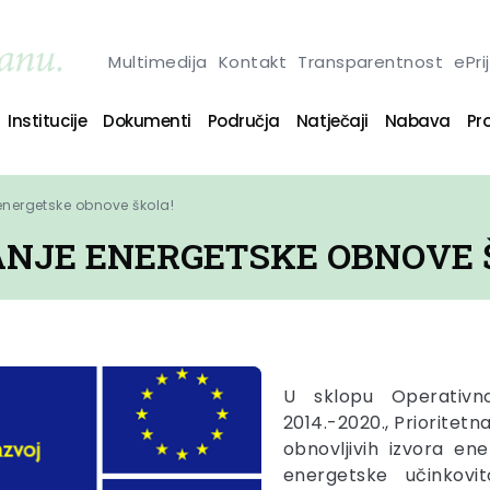
Multimedija
Kontakt
Transparentnost
ePri
Institucije
Dokumenti
Područja
Natječaji
Nabava
Pro
e energetske obnove škola!
ANJE ENERGETSKE OBNOVE 
U sklopu Operativn
2014.-2020., Prioritetn
obnovljivih izvora ener
energetske učinkovi