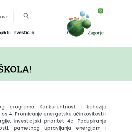
jave
jekti i investicije
ŠKOLA!
og programa Konkurentnost i kohezija
a os 4: Promicanje energetske učinkovitosti i
gije, investicijski prioritet 4c: Podupiranje
tosti, pametnog upravljanja energijom i