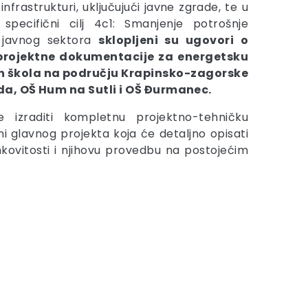
infrastrukturi, uključujući javne zgrade, te u
pecifični cilj 4c1: Smanjenje potrošnje
 javnog sektora
sklopljeni su ugovori o
 projektne dokumentacije za energetsku
ih škola na području Krapinsko-zagorske
da, OŠ Hum na Sutli i OŠ Đurmanec.
e izraditi kompletnu projektno-tehničku
i glavnog projekta koja će detaljno opisati
kovitosti i njihovu provedbu na postojećim