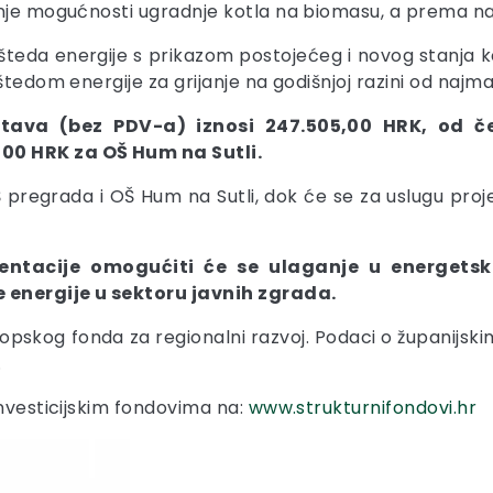
ivanje mogućnosti ugradnje kotla na biomasu, a prema
 ušteda energije s prikazom postojećeg i novog stanja
štedom energije za grijanje na godišnjoj razini od najm
stava (bez PDV-a) iznosi 247.505,00 HRK, od č
00 HRK za OŠ Hum na Sutli.
OŠ pregrada i OŠ Hum na Sutli, dok će se za uslugu p
entacije omogućiti će se ulaganje u energet
 energije u sektoru javnih zgrada.
uropskog fonda za regionalni razvoj. Podaci o županijsk
.
investicijskim fondovima na:
www.strukturnifondovi.hr