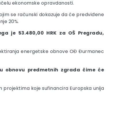
 načelu ekonomske opravdanosti.
 kojim se računski dokazuje da će predviđene
anje 20%.
ega je 53.480,00 HRK za OŠ Pregradu,
rojektiranja energetske obnove OĐ Đurmanec
sku obnovu predmetnih zgrada čime će
im projektima koje sufinancira Europska unija