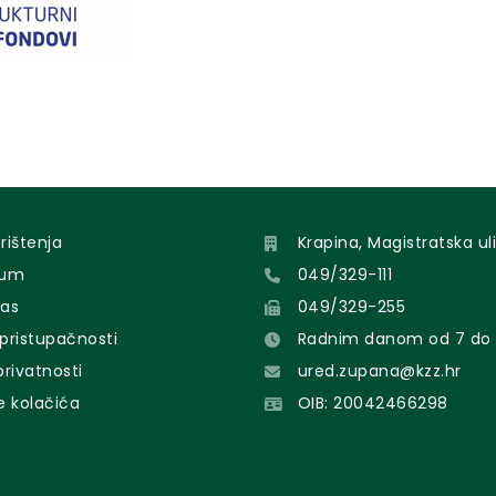
orištenja
Krapina, Magistratska uli
sum
049/329-111
nas
049/329-255
 pristupačnosti
Radnim danom od 7 do 
 privatnosti
ured.zupana@kzz.hr
e kolačića
OIB: 20042466298