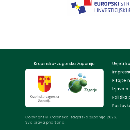
Krapinsko-zagorska županija
Uvjeti k
Impres
Pitajte 
Izjava o
Politika
Postavk
Copyright © Krapinsko-zagorska županija 2026.
Sva prava pridržana.