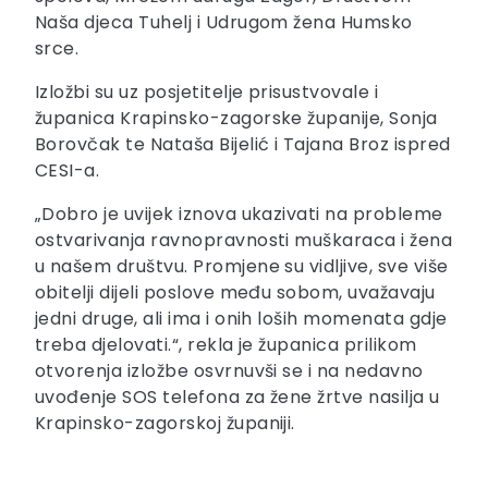
Naša djeca Tuhelj i Udrugom žena Humsko
srce.
Izložbi su uz posjetitelje prisustvovale i
županica Krapinsko-zagorske županije, Sonja
Borovčak te Nataša Bijelić i Tajana Broz ispred
CESI-a.
„Dobro je uvijek iznova ukazivati na probleme
ostvarivanja ravnopravnosti muškaraca i žena
u našem društvu. Promjene su vidljive, sve više
obitelji dijeli poslove među sobom, uvažavaju
jedni druge, ali ima i onih loših momenata gdje
treba djelovati.“, rekla je županica prilikom
otvorenja izložbe osvrnuvši se i na nedavno
uvođenje SOS telefona za žene žrtve nasilja u
Krapinsko-zagorskoj županiji.