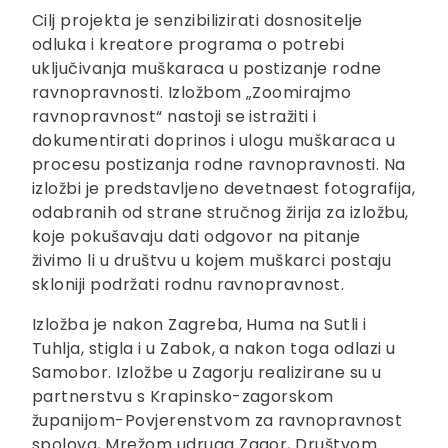
Cilj projekta je senzibilizirati dosnositelje
odluka i kreatore programa o potrebi
uključivanja muškaraca u postizanje rodne
ravnopravnosti. Izložbom „Zoomirajmo
ravnopravnost“ nastoji se istražiti i
dokumentirati doprinos i ulogu muškaraca u
procesu postizanja rodne ravnopravnosti. Na
izložbi je predstavljeno devetnaest fotografija,
odabranih od strane stručnog žirija za izložbu,
koje pokušavaju dati odgovor na pitanje
živimo li u društvu u kojem muškarci postaju
skloniji podržati rodnu ravnopravnost.
Izložba je nakon Zagreba, Huma na Sutli i
Tuhlja, stigla i u Zabok, a nakon toga odlazi u
Samobor. Izložbe u Zagorju realizirane su u
partnerstvu s Krapinsko-zagorskom
županijom-Povjerenstvom za ravnopravnost
spolova, Mrežom udruga Zagor, Društvom