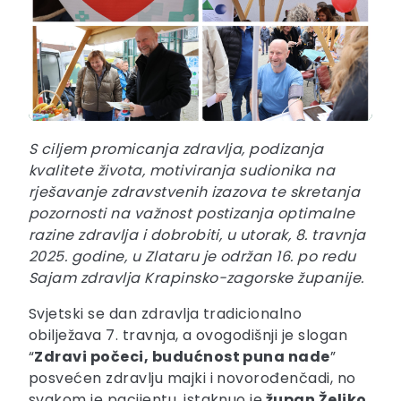
S ciljem promicanja zdravlja, podizanja
kvalitete života, motiviranja sudionika na
rješavanje zdravstvenih izazova te skretanja
pozornosti na važnost postizanja optimalne
razine zdravlja i dobrobiti, u utorak, 8. travnja
2025. godine, u Zlataru je održan 16. po redu
Sajam zdravlja Krapinsko-zagorske županije.
Svjetski se dan zdravlja tradicionalno
obilježava 7. travnja, a ovogodišnji je slogan
“
Zdravi počeci, budućnost puna nade
”
posvećen zdravlju majki i novorođenčadi, no
svakom je pacijentu, istaknuo je
župan Željko