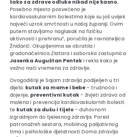
tako za zdrave odluke nikad nije kasno.
Posebno mjesto posvećeno je
kardiovaskularnim bolestima koje su još uvijek
najveći uzrok smrtnosti u našoj županiji. Ovim
putem stavljamo naglasak na fizičku
aktivnosti i prehranu”, poručila je ravnateljica
Žnidarić. Okupljenima se obratila i
gradonačelnica Zlatara i saborska zastupnica
Jasenka Auguštan Pentek
i rekla kako je
važno naći vremena za zdravlje.
Ovogodišnji je Sajam zdravlja podijeljen u tri
dijela:
kutak za mame i bebe
– trudnoća i
dojenje,
preventivni kutak
– živjeti zdravo od
malena i prevencija kardiovaskularnih bolesti
te
kutak za dušu i tijelo
– duhovnom
izgradnjom do tjelesnog zdravlja. Pored
patronažnih sestara, mobilnog palijativnog
tima i psihološke djelatnosti Doma zdravlja