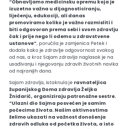
“Obnavljamo medicinsku opremu koja je
izuzetno važna u dijagnosticiranju,
liječenju, edukaciji, ali danas
promoviramo koliko je važno razmisliti i
biti odgovoran prema sebi i svom zdravlju
čak i prije nego li odemo u zdravstvene
ustanove”
, poručila je zamjenica Petek i
dodala kako je zdravlje odgovornost svakog
od nas, a kroz Sajam zdravlja naglasak je na
usađivanju i njegovanju zdravih životnih navika
od najranijih dana.
Sajam zdravlja, istaknula je
ravnateljica
županijskog Doma zdravlja Željka
Žnidarić, organiziraju patronažne sestre.
“Ulazni dio Sajma posvećen je samim
počecima života. Našim aktivnostima
želimo ukazati na važnost donošenja
zdravih odluka od početka života, a isto