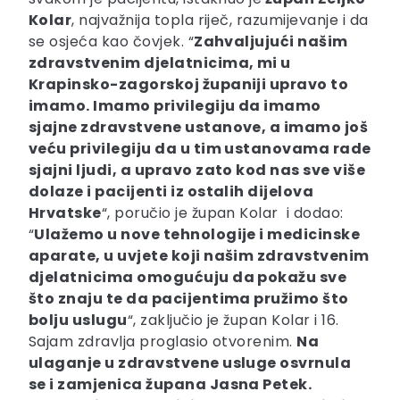
Kolar
, najvažnija topla riječ, razumijevanje i da
se osjeća kao čovjek. “
Zahvaljujući našim
zdravstvenim djelatnicima, mi u
Krapinsko-zagorskoj županiji upravo to
imamo. Imamo privilegiju da imamo
sjajne zdravstvene ustanove, a imamo još
veću privilegiju da u tim ustanovama rade
sjajni ljudi, a upravo zato kod nas sve više
dolaze i pacijenti iz ostalih dijelova
Hrvatske
“, poručio je župan Kolar i dodao:
“
Ulažemo u nove tehnologije i medicinske
aparate, u uvjete koji našim zdravstvenim
djelatnicima omogućuju da pokažu sve
što znaju te da pacijentima pružimo što
bolju uslugu
“, zaključio je župan Kolar i 16.
Sajam zdravlja proglasio otvorenim.
Na
ulaganje u zdravstvene usluge osvrnula
se i zamjenica župana Jasna Petek.