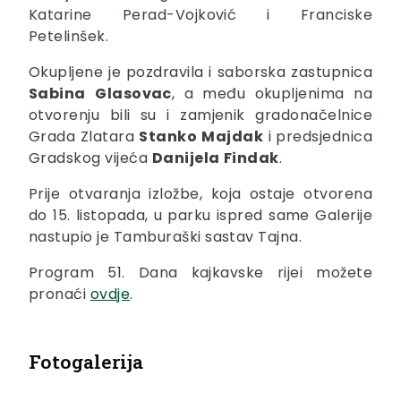
Katarine Perad-Vojković i Franciske
Petelinšek.
Okupljene je pozdravila i saborska zastupnica
Sabina
Glasovac
, a među okupljenima na
otvorenju bili su i zamjenik gradonačelnice
Grada Zlatara
Stanko
Majdak
i predsjednica
Gradskog vijeća
Danijela
Findak
.
Prije otvaranja izložbe, koja ostaje otvorena
do 15. listopada, u parku ispred same Galerije
nastupio je Tamburaški sastav Tajna.
Program 51. Dana kajkavske rijei možete
pronaći
ovdje
.
Fotogalerija