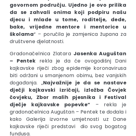
govornom području. Ujedno je ovo prilika
da se zahvali onima koji podpiru našu
djecu i mlade u tome, roditelje, dede,
bake, vrijedne mentore i mentorice u
školama
“ – poručila je zamjenica župana za
društvene djelatnosti.
Gradonačelnica Zlatara
Jasenka Auguštan
– Pentek
rekla je da će ovogodišnj Dani
kajkavske riječi zbog epidemije koronavirusa
biti održani u smanjenom obimu, bez vanjskih
događanja. „
Najvažnije je da se nastave
dječji kajkavski izričaji, izložba Čovjek
čovjeku, Zbor malih pjesnika i Festival
dječje kajkavske popevke“
– rekla je
gradonačelnica Auguštan – Pentek te dodala i
kako Galerija izvorne umjetnosti uz Dane
kajkavske riječi predstavi dio svog bogatog
fundusa.