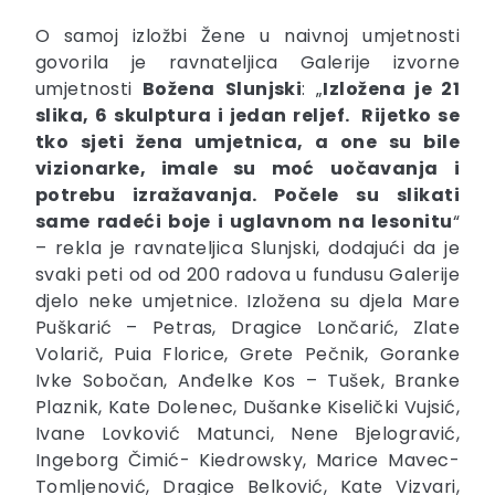
O samoj izložbi Žene u naivnoj umjetnosti
govorila je ravnateljica Galerije izvorne
umjetnosti
Božena
Slunjski
: „
Izložena je 21
slika, 6 skulptura i jedan reljef. Rijetko se
tko sjeti žena umjetnica, a one su bile
vizionarke, imale su moć uočavanja i
potrebu izražavanja. Počele su slikati
same radeći boje i uglavnom na lesonitu
“
– rekla je ravnateljica Slunjski, dodajući da je
svaki peti od od 200 radova u fundusu Galerije
djelo neke umjetnice. Izložena su djela Mare
Puškarić – Petras, Dragice Lončarić, Zlate
Volarič, Puia Florice, Grete Pečnik, Goranke
Ivke Sobočan, Anđelke Kos – Tušek, Branke
Plaznik, Kate Dolenec, Dušanke Kiselički Vujsić,
Ivane Lovković Matunci, Nene Bjelogravić,
Ingeborg Čimić- Kiedrowsky, Marice Mavec-
Tomljenović, Dragice Belković, Kate Vizvari,