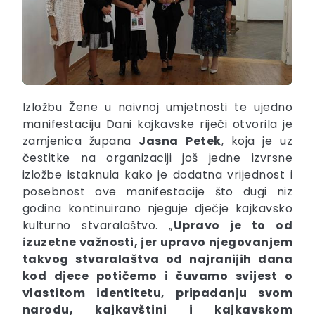
Izložbu Žene u naivnoj umjetnosti te ujedno
manifestaciju Dani kajkavske riječi otvorila je
zamjenica župana
Jasna
Petek
, koja je uz
čestitke na organizaciji još jedne izvrsne
izložbe istaknula kako je dodatna vrijednost i
posebnost ove manifestacije što dugi niz
godina kontinuirano njeguje dječje kajkavsko
kulturno stvaralaštvo. „
Upravo je to od
izuzetne važnosti, jer upravo njegovanjem
takvog stvaralaštva od najranijih dana
kod djece potičemo i čuvamo svijest o
vlastitom identitetu, pripadanju svom
narodu, kajkavštini i kajkavskom