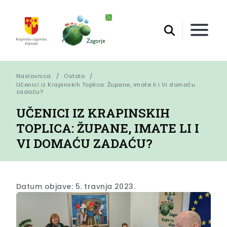
Naslovnica
Ostalo
Učenici iz Krapinskih Toplica: Župane, imate li i Vi domaću 
zadaću?
UČENICI IZ KRAPINSKIH
TOPLICA: ŽUPANE, IMATE LI I
VI DOMAĆU ZADAĆU?
Datum objave: 5. travnja 2023.