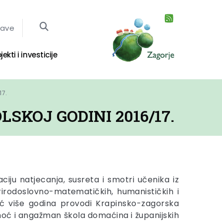
jave
jekti i investicije
17.
SKOJ GODINI 2016/17.
ciju natjecanja, susreta i smotri učenika iz
prirodoslovno-matematičkih, humanističkih i
eć više godina provodi Krapinsko-zagorska
moć i angažman škola domaćina i županijskih