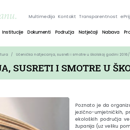
Multimedija
Kontakt
Transparentnost
ePri
Institucije
Dokumenti
Područja
Natječaji
Nabava
Pro
ltura
Učenička natjecanja, susreti i smotre u školskoj godini 2016/
, SUSRETI I SMOTRE U ŠKOL
Poznato je da organiza
jezično-umjetničkih, 
ekoloških područja v
županija (uz veliku po