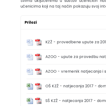
Svima uključenima u sustav učeničkih na
učenicima koji na taj način pokazuju svoj inte
Prilozi
KZŽ - provedbene upute za 201
AZOO - upute za provedbu natje
AZOO - vremenik natjecanja i s
OŠ KZŽ - natjecanja 2017 - do
SŠ KZŽ - natjecanja 2017 - do