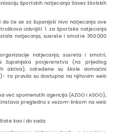
nizaciju športskih natjecanja Savez školskih
 da će se za županijski nivo natjecanja ove
roškova izdvojiti: 1. za športska natjecanja
ostala natjecanja, susrete i smotre 350.000
rganizacije natjecanja, susreta i smotri,
 županijska povjerenstva (na prijedlog
kih aktiva), određene su škole domaćini
O)- ta pravila su dostupna na njihovim web
ama već spomenutih agencija (AZOO i ASOO),
aćinstava pregledno s vezom-linkom na web
ltate kao i do sada.