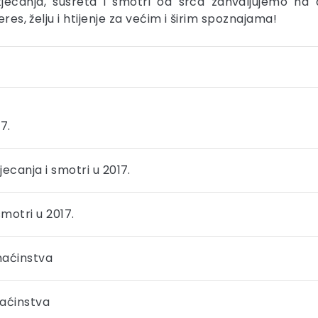
tjecanja, susreta i smotri od srca zahvaljujemo n
res, želju i htijenje za većim i širim spoznajama!
7.
canja i smotri u 2017.
motri u 2017.
maćinstva
maćinstva