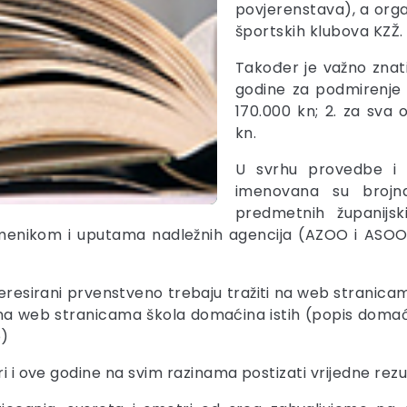
povjerenstava), a orga
športskih klubova KZŽ.
Također je važno znati
godine za podmirenje t
170.000 kn; 2. za sva 
kn.
U svrhu provedbe i o
imenovana su brojna
predmetnih županijs
vremenikom i uputama nadležnih agencija (AZOO i ASO
eresirani prvenstveno trebaju tražiti na web stranic
 na web stranicama škola domaćina istih (popis dom
e)
ri i ove godine na svim razinama postizati vrijedne rezu