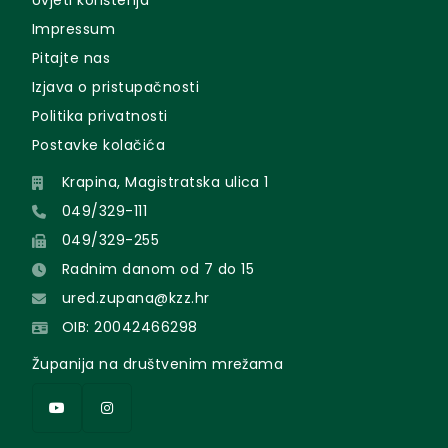
Uvjeti korištenja
Impressum
Pitajte nas
Izjava o pristupačnosti
Politika privatnosti
Postavke kolačića
Krapina, Magistratska ulica 1
049/329-111
049/329-255
Radnim danom od 7 do 15
ured.zupana@kzz.hr
OIB: 20042466298
Županija na društvenim mrežama