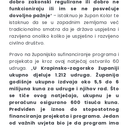
dobro zakonski regulirane ili dobro ne
funkcioniraju ili im se ne posvećuje
dovoljno pažnje
“ – istaknuo je župan Kolar te
istaknuo da se u zapadnim zemljama već
tradicionalno smatra da je država uspješna i
razvijena onoliko koliko je uspješno i razvijeno
civilno društvo.
Pravo na županijsko sufinanciranje programa i
projekata je kroz ovaj natječaj ostvarilo 60
udruga. „
U Krapinsko-zagorsko županiji
ukupno djeluje 1.212 udruga. Županija
godišnje ukupno izdvaja oko 5,5 do 6
milijuna kuna za udruge i njihov rad. Što
se tiče ovog natječaja, ukupnu je u
proračunu osigurano 600 tisuća kuna.
Predviđen je iznos do stopostotnog
financiranja projekata i programa. Jedan
od važnih uvjeta bio je da program ima