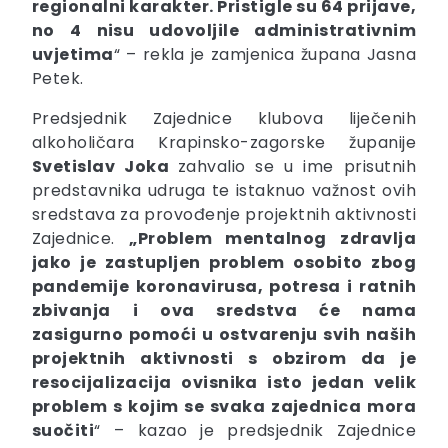
regionalni karakter. Pristigle su 64 prijave,
no 4 nisu udovoljile administrativnim
uvjetima
“ – rekla je zamjenica župana Jasna
Petek.
Predsjednik Zajednice klubova liječenih
alkoholičara Krapinsko-zagorske županije
Svetislav Joka
zahvalio se u ime prisutnih
predstavnika udruga te istaknuo važnost ovih
sredstava za provođenje projektnih aktivnosti
Zajednice.
„Problem mentalnog zdravlja
jako je zastupljen problem osobito zbog
pandemije koronavirusa, potresa i ratnih
zbivanja i ova sredstva će nama
zasigurno pomoći u ostvarenju svih naših
projektnih aktivnosti s obzirom da je
resocijalizacija ovisnika isto jedan velik
problem s kojim se svaka zajednica mora
suočiti
“ – kazao je predsjednik Zajednice