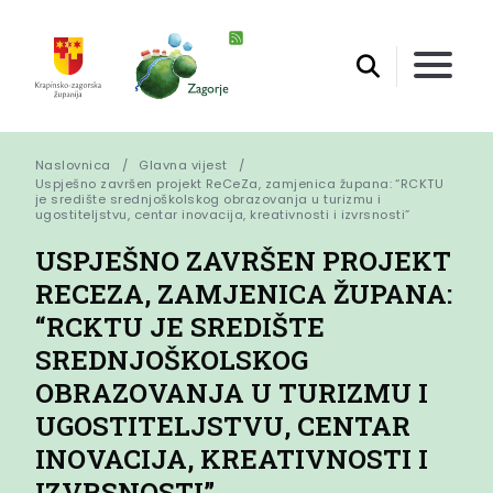
Naslovnica
Glavna vijest
Uspješno završen projekt ReCeZa, zamjenica župana: “RCKTU 
je središte srednjoškolskog obrazovanja u turizmu i 
ugostiteljstvu, centar inovacija, kreativnosti i izvrsnosti”
USPJEŠNO ZAVRŠEN PROJEKT
RECEZA, ZAMJENICA ŽUPANA:
“RCKTU JE SREDIŠTE
SREDNJOŠKOLSKOG
OBRAZOVANJA U TURIZMU I
UGOSTITELJSTVU, CENTAR
INOVACIJA, KREATIVNOSTI I
IZVRSNOSTI”