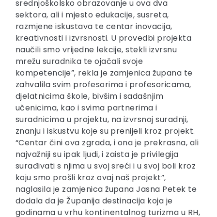
srednjoškolsko obrazovanje u ova dva
sektora, ali i mjesto edukacije, susreta,
razmjene iskustava te centar inovacija,
kreativnosti i izvrsnosti. U provedbi projekta
naučili smo vrijedne lekcije, stekli izvrsnu
mrežu suradnika te ojačali svoje
kompetencije”, rekla je zamjenica župana te
zahvalila svim profesorima i profesoricama,
djelatnicima škole, bivšim i sadašnjim
učenicima, kao i svima partnerima i
suradnicima u projektu, na izvrsnoj suradnji,
znanju i iskustvu koje su prenijeli kroz projekt.
“Centar čini ova zgrada, i ona je prekrasna, ali
najvažniji su ipak ljudi, i zaista je privilegija
surađivati s njima u svoj sreći i u svoj boli kroz
koju smo prošli kroz ovaj naš projekt”,
naglasila je zamjenica župana Jasna Petek te
dodala da je Županija destinacija koja je
godinama u vrhu kontinentalnog turizma u RH,