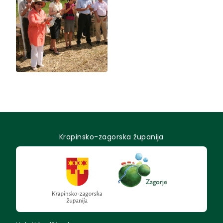
Krapinsko-zagorska županija