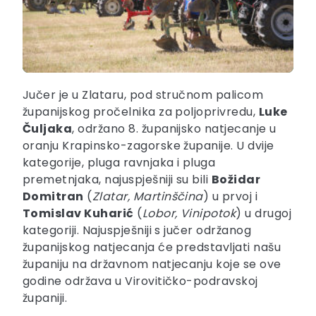
Jučer je u Zlataru, pod stručnom palicom
županijskog pročelnika za poljoprivredu,
Luke
Čuljaka
, održano 8. županijsko natjecanje u
oranju Krapinsko-zagorske županije. U dvije
kategorije, pluga ravnjaka i pluga
premetnjaka, najuspješniji su bili
Božidar
Domitran
(
Zlatar, Martinščina
) u prvoj i
Tomislav Kuharić
(
Lobor, Vinipotok
) u drugoj
kategoriji. Najuspješniji s jučer održanog
županijskog natjecanja će predstavljati našu
županiju na državnom natjecanju koje se ove
godine održava u Virovitičko-podravskoj
županiji.