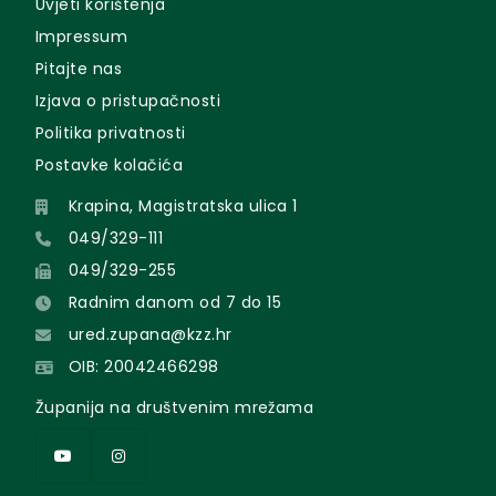
Uvjeti korištenja
Impressum
Pitajte nas
Izjava o pristupačnosti
Politika privatnosti
Postavke kolačića
Krapina, Magistratska ulica 1
049/329-111
049/329-255
Radnim danom od 7 do 15
ured.zupana@kzz.hr
OIB: 20042466298
Županija na društvenim mrežama