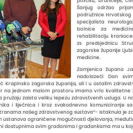
politiku, branitelje, 
Šanjug održao prija
podružnice Hrvatskog z
specijalista neurolog
bolnice za medicins
rehabilitaciju kranioc
zs predsjednicu Str
zagorske županije Ljubic
medicine.
Zamjenica župana Jas
nadolazeći Dan svim
 Krapinsko zagorska županija, ali i u ostalim zdravs
, jer na jednom malom prostoru imamo vrlo kvalitetne 
pružaju zaista veliku lepezu zdravstvenih usluga. U 
ečnika i liječnica i kroz svakodnevno komuniciranje
stranama našeg zdravstvenog sustava“- istaknula je z
ih ustanova ograničene mogućnosti djelovanja, međutim 
ni dostupnima svim građanima i građankama ma u kojem 