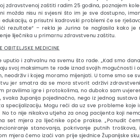
oj zdravstvenoj zaštiti radim 25 godina, poznajem kole
. Oni možda nisu ni svjesni što im je sve dostupno, i
 i edukaciju, a prisutni kadrovski problemi će se rješa
i rezultate“ – rekla je Jurina te naglasila kako je
enje liječnika u primarnu zdravstvenu zaštitu.
E OBITELJSKE MEDICINE
a je uputio i zahvalnu na svemu što rade. „Kad smo da
 daju svoj maksimum te rade iznad svojih mogućnosti i 
n, neodrživ i kojeg moramo mijenjati. U tome smo se svi 
u jer smatra da se mora stvorit održivi zdravstveni
im pravilima igre i protokolima, no duboko sam uvjeren
 svaka županija pojedinačno, nego iz jednog sustava
 za specijalizaciju. Mogu reći da uz sve probleme koje
ih. No to nije nikakva utjeha za onog pacijenta koji ne
ma set mjera za liječnike opće prakse. „Ponudit će
vencioniranje stanovanja, pokrivanje putnih troškova
tom mjera ćemo izaći van prije sjednice Županijske sk