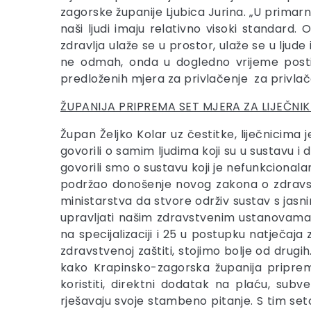
zagorske županije Ljubica Jurina. „U primarn
naši ljudi imaju relativno visoki standard
zdravlja ulaže se u prostor, ulaže se u ljude
ne odmah, onda u dogledno vrijeme postić
predloženih mjera za privlačenje za privlač
ŽUPANIJA PRIPREMA SET MJERA ZA LIJEČNIK
Župan Željko Kolar uz čestitke, liječnicim
govorili o samim ljudima koji su u sustavu i
govorili smo o sustavu koji je nefunkcionala
podržao donošenje novog zakona o zdravstv
ministarstva da stvore održiv sustav s jasn
upravljati našim zdravstvenim ustanovama,
na specijalizaciji i 25 u postupku natječaja
zdravstvenoj zaštiti, stojimo bolje od drug
kako Krapinsko-zagorska županija pripre
koristiti, direktni dodatak na plaću, sub
rješavaju svoje stambeno pitanje. S tim se