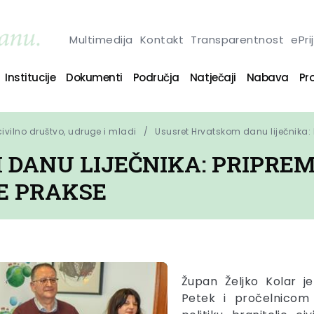
Multimedija
Kontakt
Transparentnost
ePri
Institucije
Dokumenti
Područja
Natječaji
Nabava
Pro
 civilno društvo, udruge i mladi
Ususret Hrvatskom danu liječnika: 
DANU LIJEČNIKA: PRIPRE
E PRAKSE
Župan Željko Kolar 
Petek i pročelnicom 