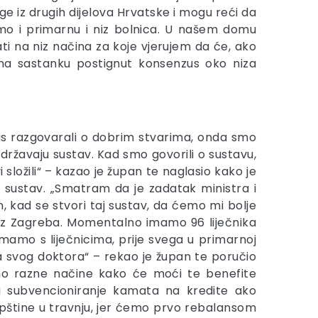
ge iz drugih dijelova Hrvatske i mogu reći da
mamo i primarnu i niz bolnica. U našem domu
vati na niz načina za koje vjerujem da će, ako
 na sastanku postignut konsenzus oko niza
nas razgovarali o dobrim stvarima, onda smo
održavaju sustav. Kad smo govorili o sustavu,
složili“ – kazao je župan te naglasio kako je
 sustav. „Smatram da je zadatak ministra i
, kad se stvori taj sustav, da ćemo mi bolje
 iz Zagreba. Momentalno imamo 96 liječnika
 imamo s liječnicima, prije svega u primarnoj
ma svog doktora“ – rekao je župan te poručio
mo razne načine kako će moći te benefite
, i subvencioniranje kamata na kredite ako
upštine u travnju, jer ćemo prvo rebalansom