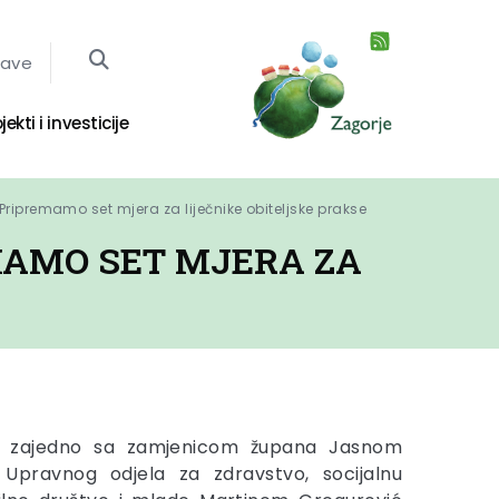
jave
jekti i investicije
Pripremamo set mjera za liječnike obiteljske prakse
MAMO SET MJERA ZA
je zajedno sa zamjenicom župana Jasnom
Upravnog odjela za zdravstvo, socijalnu