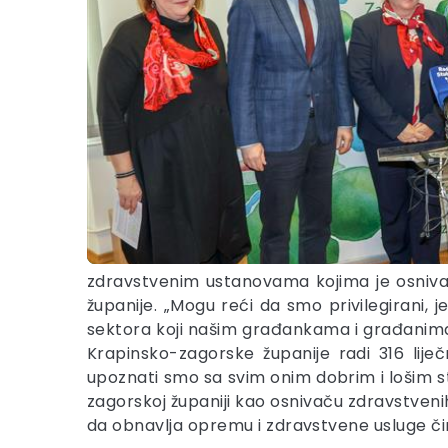
zdravstvenim ustanovama kojima je osnivač
županije. „Mogu reći da smo privilegirani
sektora koji našim građankama i građanima 
Krapinsko-zagorske županije radi 316 lij
upoznati smo sa svim onim dobrim i lošim 
zagorskoj županiji kao osnivaču zdravstven
da obnavlja opremu i zdravstvene usluge či