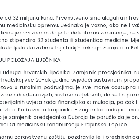
iše od 32 milijuna kuna. Prvenstveno smo ulagali u inf
nu medicinsku opremu. Jednako je važno, ako ne i važni
ine jer svi znamo da je to deficitarno zanimanje, ne sa
no stipendira 32 studenta ili studentica medicine. M
ade ljude da izaberu taj studij“- rekla je zamjenica Pe
U POLOŽAJA LIJEČNIKA
učna udruga hrvatskih liječnika. Zamjenik predsjednika
 Hrvatskoj već 20-ak godina svjedoči sustavnom propa
tovo u ruralnim područjima, je sve manje dostupna 
ore određeni uvjeti, sustavno djelovati, da se to promi
terijalnih uvjeta rada, financijska stimulacija, pa ča
ki zbor Podružnica krapinsko – zagorska podupire inicij
zao je zamjenik predsjednika Dubroja te poručio da je 
nici za medicinsku rehabilitaciju Krapinske Toplice.
imarnu zdravstvenu zaštitu pozdravila je i predsjedni