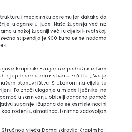
rastrukturu i medicinsku opremu jer dakako da
je, ulaganje u ljude. Naša županija već niz
mo u našoj županiji već i u cijeloj Hrvatskoj,
jesečna stipendija je 900 kuna te se nadamo
tek
 njegove krapinsko-zagorske podružnice Ivan
danju primarne zdravstvene zaštite. „Sve je
našem stanovništvu. S obzirom na cijelu tu
jeni. To znači ulaganje u mlade liječnike, ne
k i pomoć u zasnivanju obitelji odnosno pomoć
ativu županije i župana da se osmisle načini
on, kao rođeni Dalmatinac, iznimno zadovoljan
ca Stručnog vijeća Doma zdravlja Krapinsko-