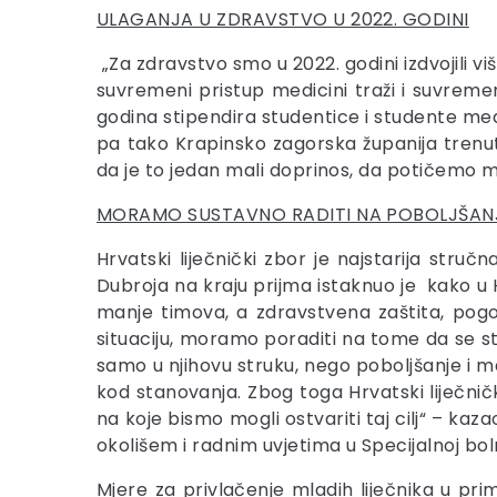
ULAGANJA U ZDRAVSTVO U 2022. GODINI
„Za zdravstvo smo u 2022. godini izdvojili v
suvremeni pristup medicini traži i suvreme
godina stipendira studentice i studente medic
pa tako Krapinsko zagorska županija trenut
da je to jedan mali doprinos, da potičemo ml
MORAMO SUSTAVNO RADITI NA POBOLJŠANJ
Hrvatski liječnički zbor je najstarija str
Dubroja na kraju prijma istaknuo je kako u
manje timova, a zdravstvena zaštita, pogo
situaciju, moramo poraditi na tome da se stv
samo u njihovu struku, nego poboljšanje i ma
kod stanovanja. Zbog toga Hrvatski liječnič
na koje bismo mogli ostvariti taj cilj“ – ka
okolišem i radnim uvjetima u Specijalnoj bol
Mjere za privlačenje mladih liječnika u pr