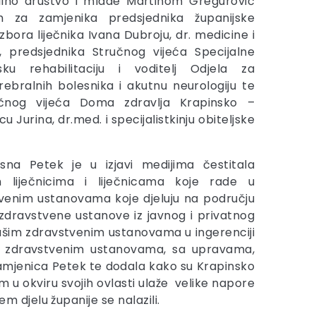
civilno društvo i mlade Martinom Gregurović
m za zamjenika predsjednika županijske
bora liječnika Ivana Dubroju, dr. medicine i
a, predsjednika Stručnog vijeća Specijalne
ku rehabilitaciju i voditelj Odjela za
erebralnih bolesnika i akutnu neurologiju te
učnog vijeća Doma zdravlja Krapinsko –
u Jurina, dr.med. i specijalistkinju obiteljske
na Petek je u izjavi medijima čestitala
 liječnicima i liječnicama koje rade u
tvenim ustanovama koje djeluju na području
zdravstvene ustanove iz javnog i privatnog
našim zdravstvenim ustanovama u ingerenciji
 sa zdravstvenim ustanovama, sa upravama,
amjenica Petek te dodala kako su Krapinsko
u okviru svojih ovlasti ulaže velike napore
djelu županije se nalazili.