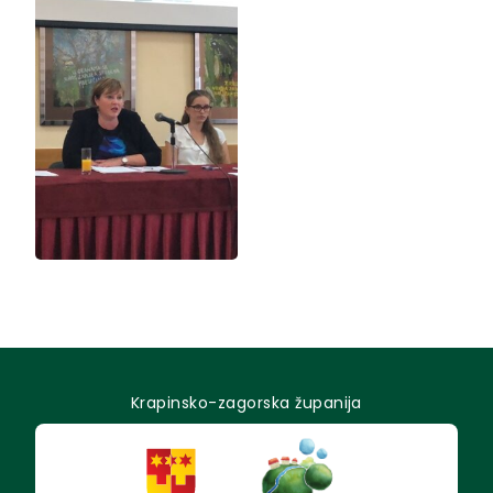
Krapinsko-zagorska županija