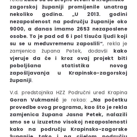
zagorskoj županiji promijenile unatrag
nekoliko godina. „U 2013. godini
nezaposlenost na području županije oko
9000, a danas imamo 2653 nezaposlene
osobe. To je pad od 6 i pol tisuća ljudi koji
su se u međuvremenu zaposlili“
, rekla je
zamjenica župana Petek, dodavši
kako
vjeruje da će i kroz ovaj projekt biti
poboljšana statistika novog
zapošljavanja u Krapinsko-zagorskoj
županiji
.
V.d. predstojnika HZZ Područni ured Krapina
Goran Vukmanić
je rekao:
„Na početku
provedbe ovog programa, kao što je rekla
zamjenica župana Jasna Petek, nalazili
smo se u izuzetno visokoj nezaposlenosti
kako na području Krapinsko-zagorske
županije tako i na cijelom području