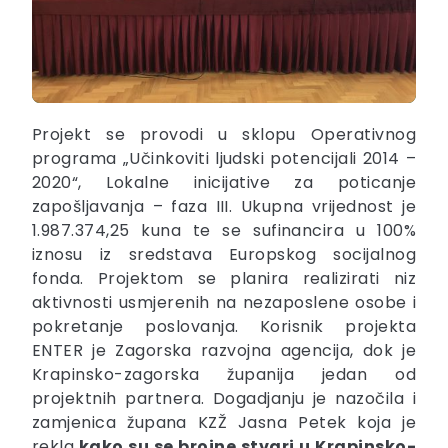
Projekt se provodi u sklopu Operativnog
programa „Učinkoviti ljudski potencijali 2014 –
2020“, Lokalne inicijative za poticanje
zapošljavanja – faza III. Ukupna vrijednost je
1.987.374,25 kuna te se sufinancira u 100%
iznosu iz sredstava Europskog socijalnog
fonda. Projektom se planira realizirati niz
aktivnosti usmjerenih na nezaposlene osobe i
pokretanje poslovanja. Korisnik projekta
ENTER je Zagorska razvojna agencija, dok je
Krapinsko-zagorska županija jedan od
projektnih partnera. Dogadjanju je nazočila i
zamjenica župana KZŽ Jasna Petek koja je
rekla
kako su se brojne stvari u Krapinsko-