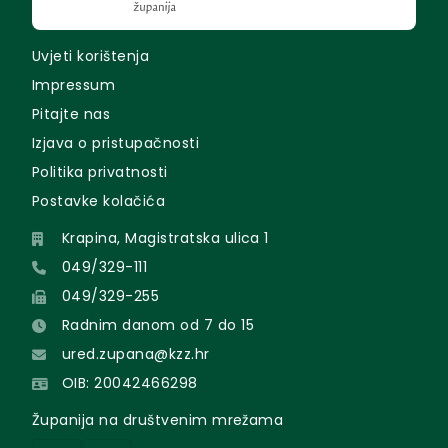
Uvjeti korištenja
Impressum
Pitajte nas
Izjava o pristupačnosti
Politika privatnosti
Postavke kolačića
Krapina, Magistratska ulica 1
049/329-111
049/329-255
Radnim danom od 7 do 15
ured.zupana@kzz.hr
OIB: 20042466298
Županija na društvenim mrežama