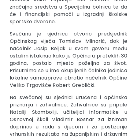
značajna sredstva u Specijalnu bolnicu te da
će i financijski pomoći u izgradnji školske
sportske dvorane.
Svečanu je sjednicu otvorio predsjednik
Općinskog vijeća Tomislav Mlinarić, dok je
načelnik Josip Beljak u svom govoru među
ostalim istaknuo kako je Općina u proteklih 30
godina, postalo mjesto poželjno za život.
Prisutnima se u ime okupljenih čelnika jedinica
lokalne samouprave obratio načelnik Općine
Veliko Trgovišće Robert Greblički.
Na svečanoj su sjednici uručena i općinska
priznanja i zahvalnice. Zahvalnice su pripale
Nataliji Stamboliji, učiteljici informatike u
Osnovnoj školi Vladimir Bosnar za izniman
doprinos u radu s djecom i za postizanje
vrhunskih rezultata na županijskim i državnim