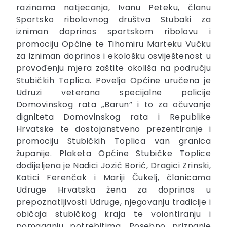
razinama natjecanja, Ivanu Peteku, članu
Sportsko ribolovnog društva Stubaki za
izniman doprinos sportskom ribolovu i
promociju Općine te Tihomiru Marteku Vučku
za izniman doprinos i ekološku osviještenost u
provođenju mjera zaštite okoliša na području
Stubičkih Toplica. Povelja Općine uručena je
Udruzi veterana specijalne policije
Domovinskog rata „Barun” i to za očuvanje
digniteta Domovinskog rata i Republike
Hrvatske te dostojanstveno prezentiranje i
promociju Stubičkih Toplica van granica
županije. Plaketa Općine Stubičke Toplice
dodijeljena je Nadici Jozić Borić, Dragici Zrinski,
Katici Ferenčak i Mariji Čukelj, članicama
Udruge Hrvatska žena za doprinos u
prepoznatljivosti Udruge, njegovanju tradicije i
običaja stubičkog kraja te volontiranju i
pomaganju potrebitima. Posebno priznanje