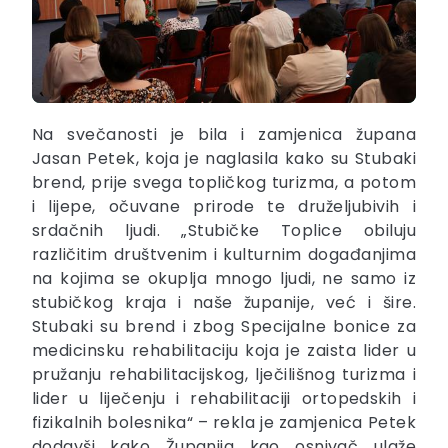
Na svečanosti je bila i zamjenica župana
Jasan Petek, koja je naglasila kako su Stubaki
brend, prije svega topličkog turizma, a potom
i lijepe, očuvane prirode te druželjubivih i
srdačnih ljudi. „Stubičke Toplice obiluju
različitim društvenim i kulturnim događanjima
na kojima se okuplja mnogo ljudi, ne samo iz
stubičkog kraja i naše županije, već i šire.
Stubaki su brend i zbog Specijalne bonice za
medicinsku rehabilitaciju koja je zaista lider u
pružanju rehabilitacijskog, lječilišnog turizma i
lider u liječenju i rehabilitaciji ortopedskih i
fizikalnih bolesnika“ – rekla je zamjenica Petek
dodavši kako Županija kao osnivač ulaže