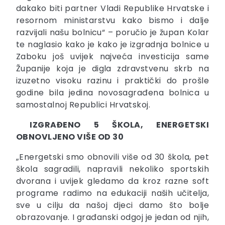
dakako biti partner Vladi Republike Hrvatske i
resornom ministarstvu kako bismo i dalje
razvijali našu bolnicu“ – poručio je župan Kolar
te naglasio kako je kako je izgradnja bolnice u
Zaboku još uvijek najveća investicija same
Županije koja je digla zdravstvenu skrb na
izuzetno visoku razinu i praktički do prošle
godine bila jedina novosagrađena bolnica u
samostalnoj Republici Hrvatskoj.
IZGRAĐENO 5 ŠKOLA, ENERGETSKI
OBNOVLJENO VIŠE OD 30
„Energetski smo obnovili više od 30 škola, pet
škola sagradili, napravili nekoliko sportskih
dvorana i uvijek gledamo da kroz razne soft
programe radimo na edukaciji naših učitelja,
sve u cilju da našoj djeci damo što bolje
obrazovanje. I građanski odgoj je jedan od njih,