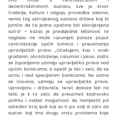
ona može u centraliziranom i
decentraliziranom sustavu, sve je stvar
tradicije, kulture i odgoja, provedbe zakona,
nema tog ustrojbenog sustava države koji bi
jamčio da će jedna opačina biti iskorijenjena
sutra“ – kazao je predsjednik Milanović te
naglasio ne može razumjeti poteze poput
centralizacije općih bolnica i preuzimanja
upravljačkih prava. „Očekujem, kao i svaki
građanin, obrazloženje, razumno i jasno, zašto
se županijama uzimaju upravljačka prava nad
općim bolnicama, a apetit je bio i veći, da se
uzmu i nad specijalnim bolnicama. Ne uzima
se imovina, uzimaju se upravljačka prava.
Upravljaču i državniče, teret dokaza leži na
tebi, je li to zato da preuzmeš kadrovsku
politku i nađeš mogućnost da namjestiš još
određen broj ljudi koji su ti po volji ili zato da
sustav koji ima drugu vrstu problema koje