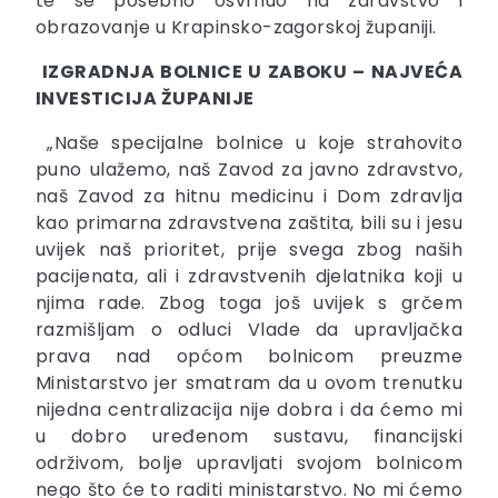
te se posebno osvrnuo na zdravstvo i
obrazovanje u Krapinsko-zagorskoj županiji.
IZGRADNJA BOLNICE U ZABOKU – NAJVEĆA
INVESTICIJA ŽUPANIJE
„Naše specijalne bolnice u koje strahovito
puno ulažemo, naš Zavod za javno zdravstvo,
naš Zavod za hitnu medicinu i Dom zdravlja
kao primarna zdravstvena zaštita, bili su i jesu
uvijek naš prioritet, prije svega zbog naših
pacijenata, ali i zdravstvenih djelatnika koji u
njima rade. Zbog toga još uvijek s grčem
razmišljam o odluci Vlade da upravljačka
prava nad općom bolnicom preuzme
Ministarstvo jer smatram da u ovom trenutku
nijedna centralizacija nije dobra i da ćemo mi
u dobro uređenom sustavu, financijski
održivom, bolje upravljati svojom bolnicom
nego što će to raditi ministarstvo. No mi ćemo