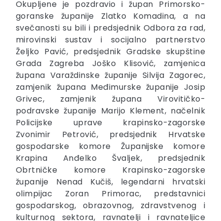
Okupljene je pozdravio i župan Primorsko-
goranske županije Zlatko Komadina, a na
svečanosti su bili i predsjednik Odbora
za rad,
mirovinski sustav i socijalno partnerstvo
Željko Pavić, predsjednik Gradske skupštine
Grada Zagreba Joško Klisović, zamjenica
župana Varaždinske županije Silvija Zagorec,
zamjenik župana Međimurske županije Josip
Grivec, zamjenik župana Virovitičko-
podravske županije Marijo Klement, načelnik
Policijske uprave krapinsko-zagorske
Zvonimir Petrović, predsjednik Hrvatske
gospodarske komore Županijske komore
Krapina Anđelko Švaljek, predsjednik
Obrtničke komore Krapinsko-zagorske
županije Nenad Kučiš, legendarni hrvatski
olimpijac Zoran Primorac, predstavnici
gospodarskog, obrazovnog, zdravstvenog i
kulturnog sektora, ravnatelji i ravnateljice