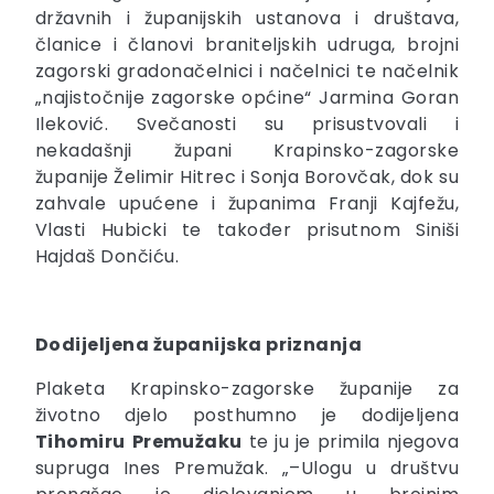
državnih i županijskih ustanova i društava,
članice i članovi braniteljskih udruga, brojni
zagorski gradonačelnici i načelnici te načelnik
„najistočnije zagorske općine“ Jarmina Goran
Ileković. Svečanosti su prisustvovali i
nekadašnji župani Krapinsko-zagorske
županije Želimir Hitrec i Sonja Borovčak, dok su
zahvale upućene i županima Franji Kajfežu,
Vlasti Hubicki te također prisutnom Siniši
Hajdaš Dončiću.
Dodijeljena županijska priznanja
Plaketa Krapinsko-zagorske županije za
životno djelo posthumno je dodijeljena
Tihomiru
Premužaku
te ju je primila njegova
supruga Ines Premužak. „–Ulogu u društvu