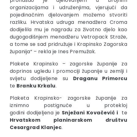
pronašao je djelovanjem u brojnim
organizacijama i udruženjima, vjerujući da
pojedinačnim djelovanjem možemo stvoriti
razliku. Hrvatska udruga menadžera Croma
dodijelila mu je nagradu za životno djelo kao
dugogodišnjem menadžeru Vetropack Straže,
a tome se sad pridružuje i Krapinsko Zagorska
županija“ – rekla je Ines Premužak.
Plakete Krapinsko – zagorske županije za
doprinos ugledu i promociji županije u zemlji i
svijetu dodijeljene su
Draganu Primorcu
te
Branku Krkalu
.
Plaketa Krapinsko- zagorske županije za
iznimno postignuće u protekloj
godini dodijeljena je
Snježani Kovačević i
te
Hrvatskom planinarskom društvu
Cesargrad Klanjec
.