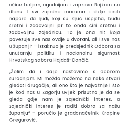
učine boljom, ugodnijom i zapravo Bajkom na
dlanu. I svi zajedno moramo i dalje činiti
napore da ljudi, koji su ključ uspjeha, budu
sretni i zadovoljni jer to onda čini sretnu i
zadovoljnu zajednicu. To je ona nit koja
povezuje sve nas ovdje u dvorani, ali i sve nas
u županiji“ – istaknuo je predsjednik Odbora za
unutarnju politiku i nacionalnu sigurnost
Hrvatskog sabora Hajdaš-Dončić.
„Želim da i dalje nastavimo s dobrom
suradnjom. Mi možda možemo na neke stvari
gledati drugačije, ali ono što je najvažnije i što
je kod nas u Zagorju uvijek prisutno je da se
gleda gdje nam je zajednički interes, a
zajednički interes je raditi dobro za našu
županiju“ – poručio je gradonačelnik Krapine
Gregurović.