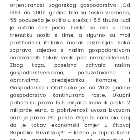
orijentiranost zagorskog gospodarstva „Od
1993. do 2005. godine bila su teška vremena,
55 poduzeća je otišlo u stečaj i 6,5 tisuća ljudi
je ostalo bez posla. Teško se bilo u tom
trenutku nositi s time, a sigurno su moji
prethodnici itekako morali razmišljati kako
zapravo zajedno s našim gospodarstvom
nadoknaditi takav veliki pad nezaposlenosti.
Zbog toga, posebna zahvala našim
gospodarstvenicima, poduzetnicima i
obrtnicima, predsjedniku Komore, i
Gospodarske i Obrtničke jer od 2013. godine
gospodarstvo kontinuirano raste. Ukupni
prihodi su preko 15,5 milijardi kuna ili preko 2
milijarde eura, a pokrivenost uvoza izvozom
nam je preko 180 posto. Gdje bi nam bio kraj
da je takav ekonomski omjer u čitavoj
Republici Hrvatskoj?“ – kazao je župan Kolar