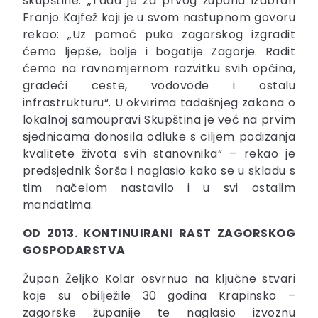
skupštine. „Tada je za prvog župana izabran
Franjo Kajfež koji je u svom nastupnom govoru
rekao: „Uz pomoć puka zagorskog izgradit
ćemo ljepše, bolje i bogatije Zagorje. Radit
ćemo na ravnomjernom razvitku svih općina,
gradeći ceste, vodovode i ostalu
infrastrukturu“. U okvirima tadašnjeg zakona o
lokalnoj samoupravi Skupština je već na prvim
sjednicama donosila odluke s ciljem podizanja
kvalitete života svih stanovnika“ – rekao je
predsjednik Šorša i naglasio kako se u skladu s
tim načelom nastavilo i u svi ostalim
mandatima.
OD 2013. KONTINUIRANI RAST ZAGORSKOG
GOSPODARSTVA
Župan Željko Kolar osvrnuo na ključne stvari
koje su obilježile 30 godina Krapinsko –
zagorske županije te naglasio izvoznu