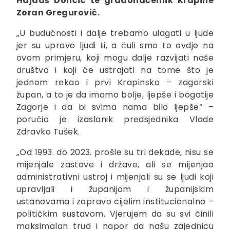
Hajdaš Dončić te gradonačelnik Krapine
Zoran Gregurović.
„U budućnosti i dalje trebamo ulagati u ljude
jer su upravo ljudi ti, a čuli smo to ovdje na
ovom primjeru, koji mogu dalje razvijati naše
društvo i koji će ustrajati na tome što je
jednom rekao i prvi Krapinsko – zagorski
župan, a to je da imamo bolje, ljepše i bogatije
Zagorje i da bi svima nama bilo ljepše“ –
poručio je izaslanik predsjednika Vlade
Zdravko Tušek.
„Od 1993. do 2023. prošle su tri dekade, nisu se
mijenjale zastave i države, ali se mijenjao
administrativni ustroj i mijenjali su se ljudi koji
upravljali i županijom i županijskim
ustanovama i zapravo cijelim institucionalno –
političkim sustavom. Vjerujem da su svi činili
maksimalan trud i napor da našu zajednicu