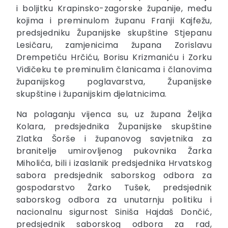
i boljitku Krapinsko-zagorske županije, među
kojima i preminulom županu Franji Kajfežu,
predsjedniku Županijske skupštine Stjepanu
Lesičaru, zamjenicima župana Zorislavu
Drempetiću Hrčiću, Borisu Krizmaniću i Zorku
Vidičeku te preminulim članicama i članovima
županijskog poglavarstva, Županijske
skupštine i županijskim djelatnicima.
Na polaganju vijenca su, uz župana Željka
Kolara, predsjednika Županijske skupštine
Zlatka Šorše i županovog savjetnika za
branitelje umirovljenog pukovnika Žarka
Miholića, bili i izaslanik predsjednika Hrvatskog
sabora predsjednik saborskog odbora za
gospodarstvo Žarko Tušek, predsjednik
saborskog odbora za unutarnju politiku i
nacionalnu sigurnost Siniša Hajdaš Dončić,
predsjednik saborskog odbora za rad,