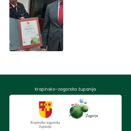
Krapinsko-zagorska županija