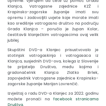
opreme. Vjerujem da ćete uz pomoć Grada
Klanjca, Vatrogasne zajednice KZŽ i
Krapinsko-zagorske županije imati svu
opremu i zadovoljiti uvjete koje morate imati
kao središnje vatrogasno društvo na području
Grada Klanjca – poručio je župan Kolar,
čestitavši klanječkim vatrogascima ovaj velik
jubilej.
Skupštini DVD-a Klanjec prisustvovalo je
stotinjak vatrogaskinja i vatrogasaca iz
Klanjca, susjednih DVD-ova, kolega iz Slovenije
te prijatelja Društva, među kojima i
gradonačelnik Klanjca Zlatko Brlek,
zapovjednik Vatrogasne zajednice Krapinsko-
zagorske županije Marijan Lovrenčić.
Izvještaj o radu DVD-a Klanjec za 2022. godinu
možete pronaći na
facebook stranicama
Društva.