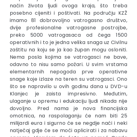
način života ljudi ovoga kraja, što treba
posebno cijeniti i poštivati. Na području KZŽ
imamo 81 dobrovoljno vatrogasno društvo,
dvije profesionalne vatrogasne postrojbe,
preko 5000 vatrogasaca od čega 1500
operativnih i to je jedna velika snaga uz Civilnu
zaštitu na koju se ja kao župan mogu osloniti.
Nema posla kojima se vatrogasci ne bave,
odavno to nisu samo požari. U svim vrstama
elementarnih nepogoda prve operativne
snage koje izlaze na teren su vatrogasci. Ono
što se napravilo u ovih godinu dana u DVD-u
Klanjec je zaista impresivno. Međutim,
ulaganje u opremu i edukaciju ljudi nikada nije
dovoljno. Pred nama je nova financijska
omotnica, na raspolaganju će nam biti 25
milijardi eura i sigurno će se negdje naći i neki
natječaj gdje će se moći aplicirati i za nabavu