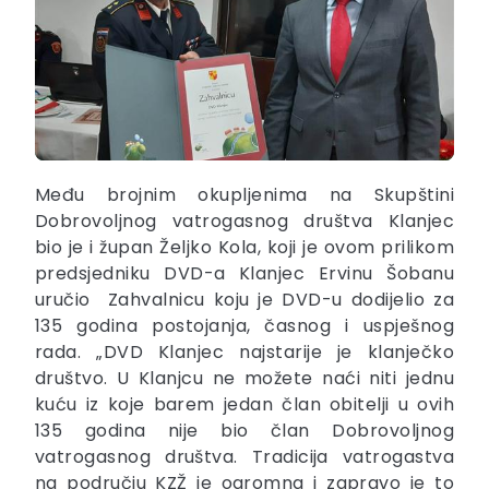
Među brojnim okupljenima na Skupštini
Dobrovoljnog vatrogasnog društva Klanjec
bio je i župan Željko Kola, koji je ovom prilikom
predsjedniku DVD-a Klanjec Ervinu Šobanu
uručio Zahvalnicu koju je DVD-u dodijelio za
135 godina postojanja, časnog i uspješnog
rada. „DVD Klanjec najstarije je klanječko
društvo. U Klanjcu ne možete naći niti jednu
kuću iz koje barem jedan član obitelji u ovih
135 godina nije bio član Dobrovoljnog
vatrogasnog društva. Tradicija vatrogastva
na području KZŽ je ogromna i zapravo je to