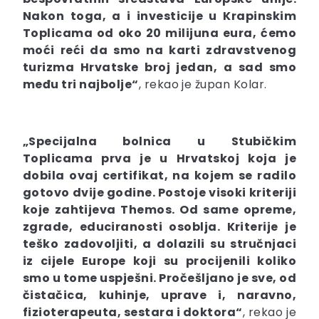
Nakon toga, a i investicije u Krapinskim
Toplicama od oko 20 milijuna eura, ćemo
moći reći da smo na karti zdravstvenog
turizma Hrvatske broj jedan, a sad smo
među tri najbolje“
, rekao je župan Kolar.
„Specijalna bolnica u Stubičkim
Toplicama prva je u Hrvatskoj koja je
dobila ovaj certifikat, na kojem se radilo
gotovo dvije godine. Postoje visoki kriteriji
koje zahtijeva Themos. Od same opreme,
zgrade, educiranosti osoblja. Kriterije je
teško zadovoljiti, a dolazili su stručnjaci
iz cijele Europe koji su procijenili koliko
smo u tome uspješni. Pročešljano je sve, od
čistačica, kuhinje, uprave i, naravno,
fizioterapeuta, sestara i doktora“
, rekao je