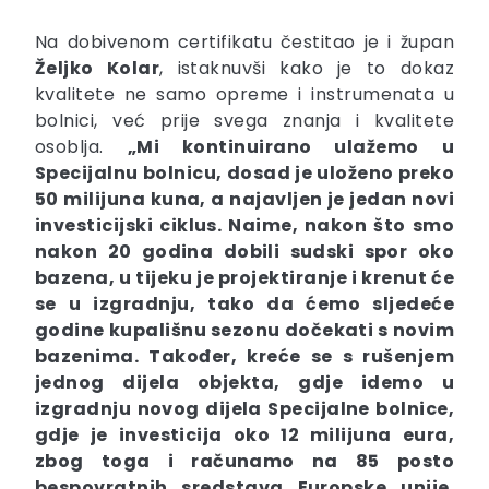
Na dobivenom certifikatu čestitao je i župan
Željko Kolar
, istaknuvši kako je to dokaz
kvalitete ne samo opreme i instrumenata u
bolnici, već prije svega znanja i kvalitete
osoblja.
„Mi kontinuirano ulažemo u
Specijalnu bolnicu, dosad je uloženo preko
50 milijuna kuna, a najavljen je jedan novi
investicijski ciklus. Naime, nakon što smo
nakon 20 godina dobili sudski spor oko
bazena, u tijeku je projektiranje i krenut će
se u izgradnju, tako da ćemo sljedeće
godine kupališnu sezonu dočekati s novim
bazenima. Također, kreće se s rušenjem
jednog dijela objekta, gdje idemo u
izgradnju novog dijela Specijalne bolnice,
gdje je investicija oko 12 milijuna eura,
zbog toga i računamo na 85 posto
bespovratnih sredstava Europske unije.