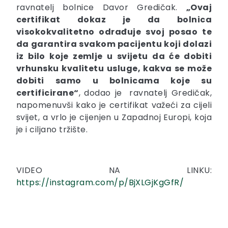
ravnatelj bolnice Davor Gredičak.
„Ovaj
certifikat dokaz je da bolnica
visokokvalitetno odrađuje svoj posao te
da garantira svakom pacijentu koji dolazi
iz bilo koje zemlje u svijetu da će dobiti
vrhunsku kvalitetu usluge, kakva se može
dobiti samo u bolnicama koje su
certificirane“
,
dodao je
ravnatelj Gredičak,
napomenuvši kako je certifikat važeći za cijeli
svijet, a vrlo je cijenjen u Zapadnoj Europi, koja
je i ciljano tržište.
VIDEO NA LINKU:
https://instagram.com/p/BjXLGjKgGfR/