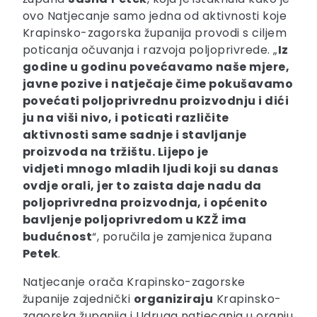
ovo Natjecanje samo jedna od aktivnosti koje
Krapinsko-zagorska županija provodi s ciljem
poticanja očuvanja i razvoja poljoprivrede. „
I
z
godine u godinu povećavamo naše mjere,
javne pozive i natječaje čime pokušavamo
povećati poljoprivrednu proizvodnju i dići
ju na viši nivo, i poticati različite
aktivnosti same sadnje i stavljanje
proizvoda na tržištu. Lijepo je
vidjeti
mnogo mladih ljudi koji su danas
ovdje orali,
jer to zaista daje nadu da
poljoprivredna proizvodnja, i općenito
bavljenje poljoprivredom u KZŽ ima
budućnost
“, poručila je zamjenica župana
Petek
.
Natjecanje orača Krapinsko-zagorske
županije zajednički
organiziraju
Krapinsko-
zagorska županija i Udruga natjecanja u oranju