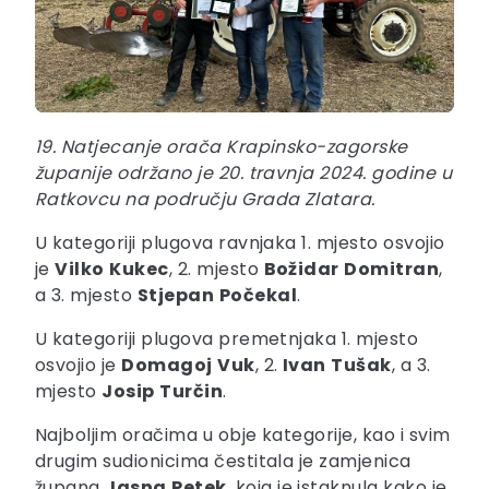
19. Natjecanje orača Krapinsko-zagorske
županije održano je 20. travnja 2024. godine u
Ratkovcu na području Grada Zlatara.
U kategoriji plugova ravnjaka 1. mjesto osvojio
je
Vilko
Kukec
, 2. mjesto
Božidar
Domitran
,
a 3. mjesto
Stjepan
Počekal
.
U kategoriji plugova premetnjaka 1. mjesto
osvojio je
Domagoj
Vuk
, 2.
Ivan
Tušak
, a 3.
mjesto
Josip
Turčin
.
Najboljim oračima u obje kategorije, kao i svim
drugim sudionicima čestitala je zamjenica
župana
Jasna
Petek
, koja je istaknula kako je