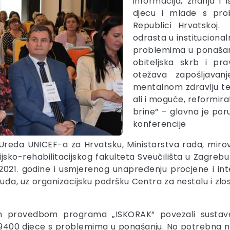
informacija, znanja i 
djecu i mlade s prob
Republici Hrvatskoj
odrasta u institucional
problemima u ponašanj
obiteljska skrb i p
otežava zapošljavanj
mentalnom zdravlju te
ali i moguće, reformirat
brine“ – glavna je p
konferencije
reda UNICEF-a za Hrvatsku, Ministarstva rada, mirovins
jsko-rehabilitacijskog fakulteta Sveučilišta u Zagre
21. godine i usmjerenog unapređenju procjene i int
uđa, uz organizacijsku podršku Centra za nestalu i zlo
 provedbom programa „ISKORAK“ povezali sustave s
 od 9400 djece s problemima u ponašanju. No potrebna 