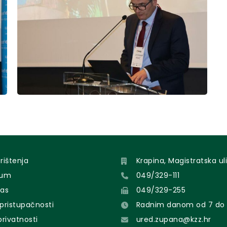
orištenja
Krapina, Magistratska uli
sum
049/329-111
nas
049/329-255
 pristupačnosti
Radnim danom od 7 do 
 privatnosti
ured.zupana@kzz.hr