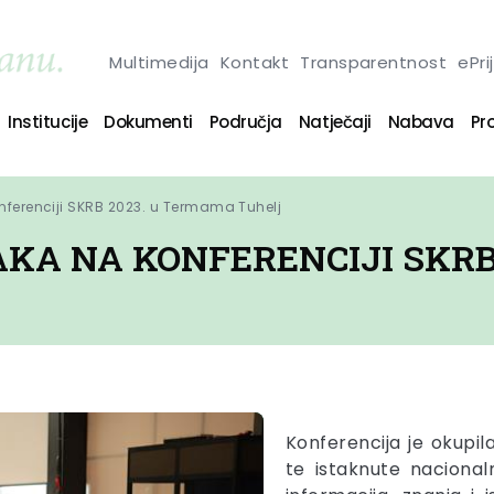
Multimedija
Kontakt
Transparentnost
ePri
Institucije
Dokumenti
Područja
Natječaji
Nabava
Pro
nferenciji SKRB 2023. u Termama Tuhelj
AKA NA KONFERENCIJI SKR
Konferencija je okupil
te istaknute naciona