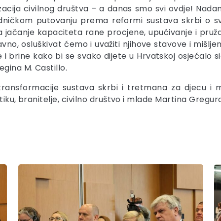
anizacija civilnog društva – a danas smo svi ovdje! Na
dničkom putovanju prema reformi sustava skrbi o svoj
jačanje kapaciteta rane procjene, upućivanje i pružanje
avno, osluškivat ćemo i uvažiti njihove stavove i mišljen
i brine kako bi se svako dijete u Hrvatskoj osjećalo si
gina M. Castillo.
 transformacije sustava skrbi i tretmana za djecu i 
tiku, branitelje, civilno društvo i mlade Martina Gregur