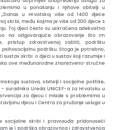
iskustava doprinijeli unapređenju usluga za
lemima u ponašanju i njihove obitelji u
. „Danas u Hrvatskoj više od 1400 djece
noj skrbi, među kojima je više od 200 djece s
u. Toj djeci često su uskraćena adekvatna
ravo na odgovarajuće obrazovanje što im
e, pristup zdravstvenoj zaštiti, podršku
 psihosocijalnu podršku. Stoga je potrebno,
i sustav skrbi o djeci u sustav koji razumije i
oruka ove međunarodne znanstveno-stručne
koga sustava, obitelji i socijalne politike,
bu – suradnika Ureda UNICEF-a za Hrvatsku u
ervencija za djecu i mlade s problemima u
stavljanu djecu i Centra za pružanje usluga u
ocijalne skrbi i pravosuđa pridonoseći
nam je i podrška obrazovnog i zdravstvenog