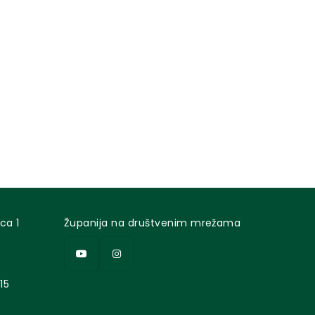
ca 1
Županija na društvenim mrežama
15