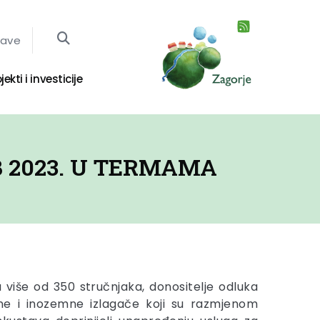
jave
jekti i investicije
B 2023. U TERMAMA
a više od 350 stručnjaka, donositelje odluka
lne i inozemne izlagače koji su razmjenom