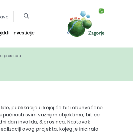
jave
jekti i investicije
ka prosinca
A
alide, publikacija u kojoj će biti obuhvaćene
upačnosti svim važnijim objektima, bit će
ni dan invalida, 3.prosinca. Nastavak
ealizaciji ovog projekta, kojeg je inicirala