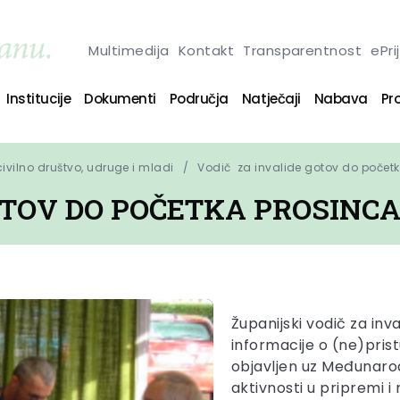
Multimedija
Kontakt
Transparentnost
ePri
Institucije
Dokumenti
Područja
Natječaji
Nabava
Pro
 civilno društvo, udruge i mladi
Vodič  za invalide gotov do počet
OTOV DO POČETKA PROSINC
Županijski vodič za inv
informacije o (ne)prist
objavljen uz Međunarod
aktivnosti u pripremi i r