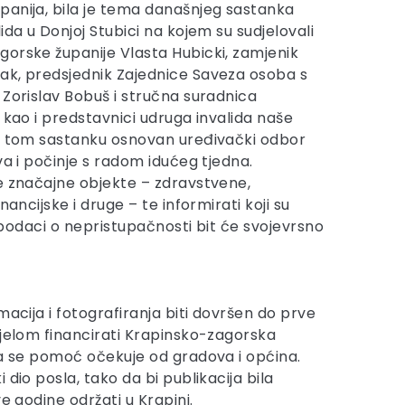
anija, bila je tema današnjeg sastanka
ida u Donjoj Stubici na kojem su sudjelovali
orske županije Vlasta Hubicki, zamjenik
ak, predsjednik Zajednice Saveza osoba s
 Zorislav Bobuš i stručna suradnica
 kao i predstavnici udruga invalida naše
na tom sastanku osnovan uređivački odbor
va i počinje s radom idućeg tjedna.
e značajne objekte – zdravstvene,
nancijske i druge – te informirati koji su
i podaci o nepristupačnosti bit će svojevrsno
acija i fotografiranja biti dovršen do prve
ijelom financirati Krapinsko-zagorska
ka se pomoć očekuje od gradova i općina.
dio posla, tako da bi publikacija bila
e godine održati u Krapini.