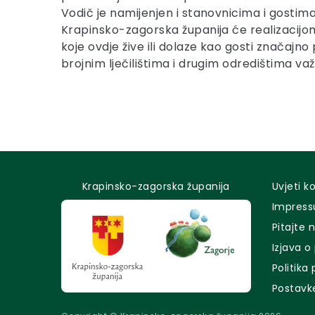
Vodič je namijenjen i stanovnicima i gostima
Krapinsko-zagorska županija će realizacijom
koje ovdje žive ili dolaze kao gosti znača
brojnim lječilištima i drugim odredištima v
Krapinsko-zagorska županija
Uvjeti k
Impres
Pitajte 
Izjava o
Politika
Postavk