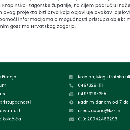
 Krapinsko-zagorske županije, na čijem području inače ž
 ovog projekta biti prva koja objavljuje ovakav cjelov
jno pomoći informacijama o mogućnosti pristupa objekt
ažnim gostima Hrvatskog zagorja.
orištenja
Krapina, Magistratska uli
sum
049/329-111
nas
049/329-255
 pristupačnosti
Radnim danom od 7 do 
 privatnosti
ured.zupana@kzz.hr
e kolačića
OIB: 20042466298