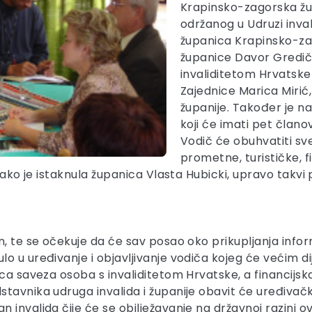
Krapinsko-zagorska žup
održanog u Udruzi inval
županica Krapinsko-zag
županice Davor Gredič
invaliditetom Hrvatske
Zajednice Marica Mirić,
županije. Također je 
koji će imati pet člano
Vodič će obuhvatiti sv
prometne, turističke, fi
 Kako je istaknula županica Vlasta Hubicki, upravo takv
, te se očekuje da će sav posao oko prikupljanja inform
o u uređivanje i objavljivanje vodiča kojeg će većim d
ica saveza osoba s invaliditetom Hrvatske, a financijs
avnika udruga invalida i županije obavit će uređivački 
invalida čije će se obilježavanje na državnoj razini ov